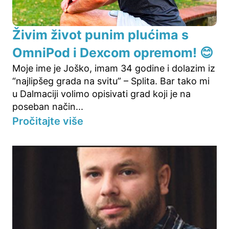
Živim život punim plućima s
OmniPod i Dexcom opremom! 😊
Moje ime je Joško, imam 34 godine i dolazim iz
“najlipšeg grada na svitu” – Splita. Bar tako mi
u Dalmaciji volimo opisivati grad koji je na
poseban način...
Pročitajte više