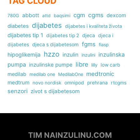
TAG CLOUD
cgm
cgms
abbott
dexcom
780G
attd
baqsimi
dijabetes
diabetes
dijabetes i kvaliteta života
dijabetes tip 1
dijabetes tip 2
djeca
djeca i
fgms
dijabetes
djeca s dijabetesom
fiasp
hzzo
inzulinska
hipoglikemija
inzulin
inzulini
libre
pumpa
inzulinske pumpe
low carb
lilly
medtronic
medilab
medilab one
MedilabOne
medtrum
omnipod
prehrana
rtcgms
novo nordisk
senzori
zivot s dijabetesom
TIM NAINZULINU.COM