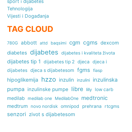
sport i dijabetes
Tehnologija
Vijesti i Događanja
TAG CLOUD
cgm
cgms
abbott
dexcom
780G
attd
baqsimi
dijabetes
diabetes
dijabetes i kvaliteta života
dijabetes tip 1
dijabetes tip 2
djeca
djeca i
fgms
dijabetes
djeca s dijabetesom
fiasp
hzzo
inzulinska
hipoglikemija
inzulin
inzulini
libre
pumpa
inzulinske pumpe
low carb
lilly
medtronic
medilab
medilab one
MedilabOne
medtrum
omnipod
prehrana
rtcgms
novo nordisk
senzori
zivot s dijabetesom