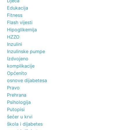
Djeca
Edukacija
Fitness
Flash vijesti
Hipoglikemija
HZZO
Inzulini
Inzulinske pumpe
Izdvojeno
komplikacije
Općenito
osnove dijabetesa
Pravo
Prehrana
Psihologija
Putopisi
šećer u krvi
škola i dijabetes