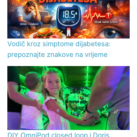
Vodič kroz simptome dijabetesa:
prepoznajte znakove na vrijeme
DIY OmniPod closed loop i Doris