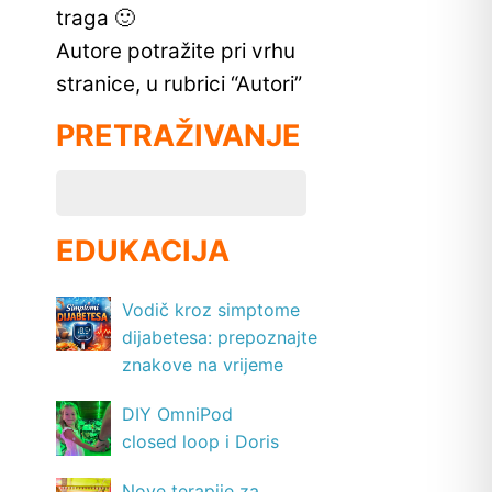
traga 🙂
Autore potražite pri vrhu
stranice, u rubrici “Autori”
PRETRAŽIVANJE
EDUKACIJA
Vodič kroz simptome
dijabetesa: prepoznajte
znakove na vrijeme
DIY OmniPod
closed loop i Doris
Nove terapije za