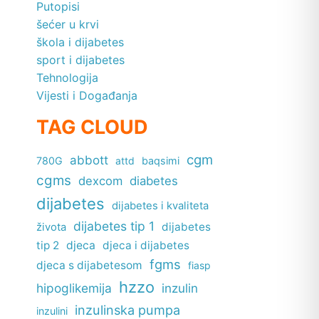
Putopisi
šećer u krvi
škola i dijabetes
sport i dijabetes
Tehnologija
Vijesti i Događanja
TAG CLOUD
cgm
abbott
780G
attd
baqsimi
cgms
dexcom
diabetes
dijabetes
dijabetes i kvaliteta
dijabetes tip 1
dijabetes
života
tip 2
djeca
djeca i dijabetes
fgms
djeca s dijabetesom
fiasp
hzzo
hipoglikemija
inzulin
inzulinska pumpa
inzulini