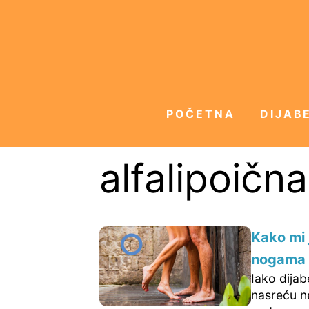
POČETNA
DIJABE
alfalipoična
Kako mi 
nogama
Iako dija
nasreću n