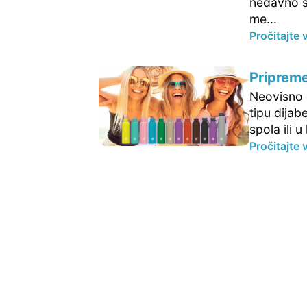
nedavno s
me...
Pročitajte 
Pripreme 
Neovisno o
tipu dija
spola ili 
Pročitajte 