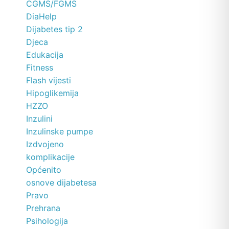
CGMS/FGMS
DiaHelp
Dijabetes tip 2
Djeca
Edukacija
Fitness
Flash vijesti
Hipoglikemija
HZZO
Inzulini
Inzulinske pumpe
Izdvojeno
komplikacije
Općenito
osnove dijabetesa
Pravo
Prehrana
Psihologija