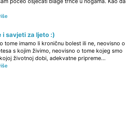
am počeo osjećati blage trnce u nogama. Kao da
više
i savjeti za ljeto :)
 tome imamo li kroničnu bolest ili ne, neovisno o
betesa s kojim živimo, neovisno o tome kojeg smo
u kojoj životnoj dobi, adekvatne pripreme...
više