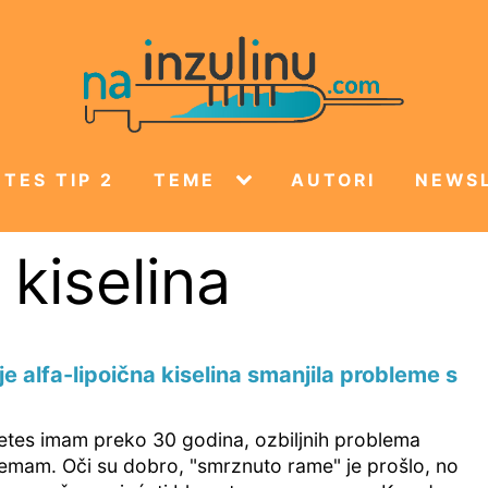
TES TIP 2
TEME
AUTORI
NEWS
 kiselina
je alfa-lipoična kiselina smanjila probleme s
betes imam preko 30 godina, ozbiljnih problema
emam. Oči su dobro, "smrznuto rame" je prošlo, no