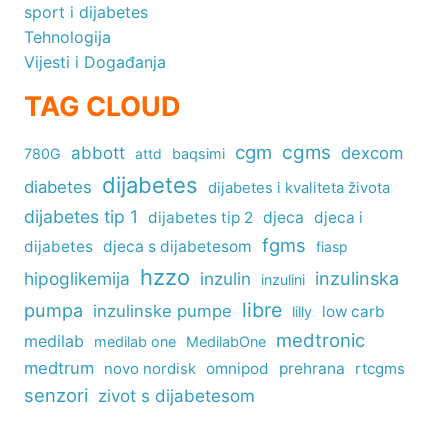
sport i dijabetes
Tehnologija
Vijesti i Događanja
TAG CLOUD
cgm
cgms
abbott
dexcom
780G
attd
baqsimi
dijabetes
diabetes
dijabetes i kvaliteta života
dijabetes tip 1
dijabetes tip 2
djeca
djeca i
fgms
dijabetes
djeca s dijabetesom
fiasp
hzzo
inzulinska
hipoglikemija
inzulin
inzulini
libre
pumpa
inzulinske pumpe
low carb
lilly
medtronic
medilab
medilab one
MedilabOne
medtrum
omnipod
prehrana
rtcgms
novo nordisk
senzori
zivot s dijabetesom