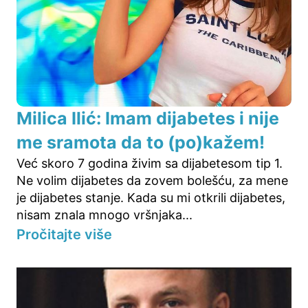
Milica Ilić: Imam dijabetes i nije
me sramota da to (po)kažem!
Već skoro 7 godina živim sa dijabetesom tip 1.
Ne volim dijabetes da zovem bolešću, za mene
je dijabetes stanje. Kada su mi otkrili dijabetes,
nisam znala mnogo vršnjaka...
Pročitajte više