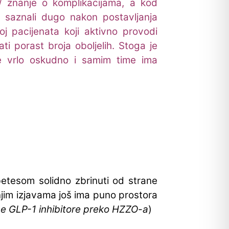
/ znanje o komplikacijama, a kod
u saznali dugo nakon postavljanja
oj pacijenata koji aktivno provodi
i porast broja oboljelih. Stoga je
ije vrlo oskudno i samim time ima
etesom solidno zbrinuti od strane
njim izjavama još ima puno prostora
upe GLP-1 inhibitore preko HZZO-a
)