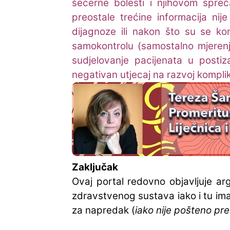
šećerne bolesti i njihovom spre
preostale trećine informacija ni
dijagnoze ili nakon što su se kom
samokontrolu (samostalno mjerenje
sudjelovanje pacijenata u postiz
negativan utjecaj na razvoj komplik
Zaključak
Ovaj portal redovno objavljuje ar
zdravstvenog sustava iako i tu ima
za napredak (
iako nije pošteno pr