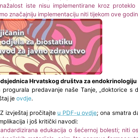
ažalost iste nisu implementirane kroz proteklo 
mo značajniju implementaciju niti tijekom ove godin
dsjednica Hrvatskog društva za endokrinologiju i
ta progurala predavanje naše Tanje, „doktorice s d
štaj je
ovdje
.
Z izvještaj pročitajte
u PDF-u ovdje
; ona smatra da
plikacija i još kritički navodi:
ndardizirana edukacija o šećernoj bolesti; niti os