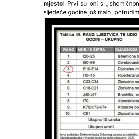
mjesto
! Prvi su oni s „ishemično
sljedeće godine još malo „potrudim