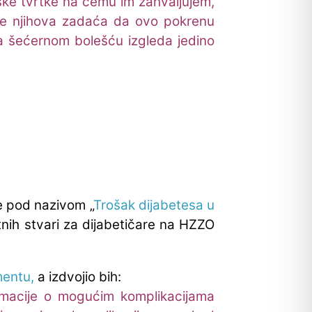
tske tvrtke na čemu im zahvaljujem,
 je njihova zadaća da ovo pokrenu
a šećernom bolešću izgleda jedino
e pod nazivom „
Trošak dijabetesa u
itnih stvari za dijabetičare na HZZO
entu,
a izdvojio bih:
ormacije o mogućim komplikacijama