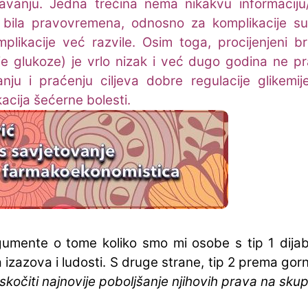
čavanju. Jedna trećina nema nikakvu informaciju
je bila pravovremena, odnosno za komplikacije s
plikacije već razvile. Osim toga, procijenjeni br
 glukoze) je vrlo nizak i već dugo godina ne prat
anju i praćenju ciljeva dobre regulacije glikem
acija šećerne bolesti.
gumente o tome koliko smo mi osobe s tip 1 dijab
 izazova i ludosti. S druge strane, tip 2 prema gor
eskočiti najnovije poboljšanje njihovih prava na sk