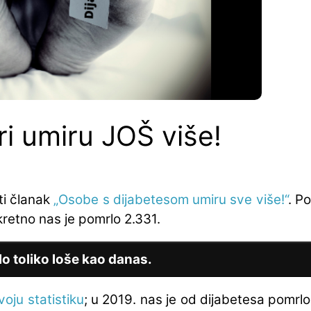
ri umiru JOŠ više!
ati članak
„Osobe s dijabetesom umiru sve više!“
. P
kretno nas je pomrlo 2.331.
bilo toliko loše kao danas.
voju statistiku
; u 2019. nas je od dijabetesa pomrlo