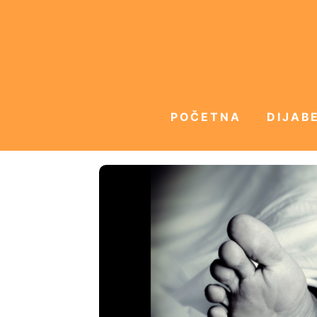
POČETNA
DIJABE