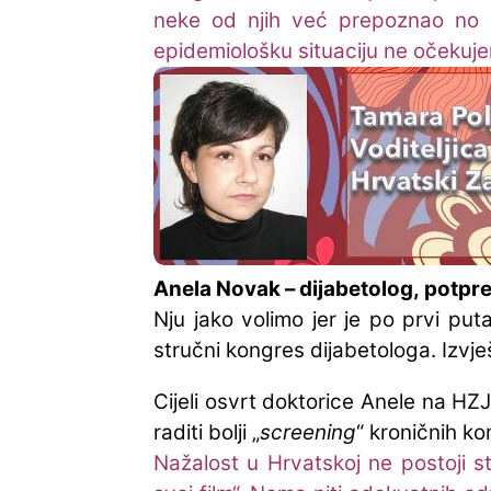
neke od njih već prepoznao no n
epidemiološku situaciju ne očekuje
Anela Novak – dijabetolog,
potpre
Nju jako volimo jer je po prvi pu
stručni kongres dijabetologa. Izvje
Cijeli osvrt doktorice Anele na HZJ
raditi bolji „
screening
“ kroničnih kom
Nažalost u Hrvatskoj ne postoji sta