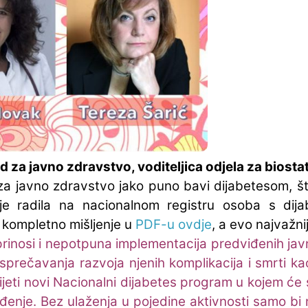
 za javno zdravstvo, voditeljica odjela za biostat
 za javno zdravstvo jako puno bavi dijabetesom, št
je radila na nacionalnom registru osoba s dij
no kompletno mišljenje u
PDF-u ovdje
, a evo najvažnij
nosi i nepotpuna implementacija predviđenih javn
sprečavanja razvoja njenih komplikacija i smrti kao
jeti novi Nacionalni dijabetes program u kojem će s
vođenje. Bez ulaženja u pojedine aktivnosti samo bi