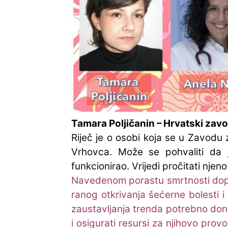
Tamara Poljičanin – Hrvatski zavod
Riječ je o osobi koja se u Zavodu
Vrhovca. Može se pohvaliti da 
funkcionirao. Vrijedi pročitati nje
Navedenom porastu smrtnosti dopri
ranog otkrivanja šećerne bolesti i 
zaustavljanja trenda potrebno doni
i osigurati resursi za njihovo pro