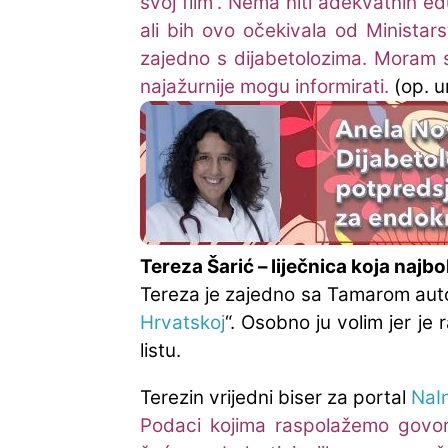
svoj film“. Nema niti adekvatnih e
ali bih ovo očekivala od Ministar
zajedno s dijabetolozima. Moram 
najažurnije mogu informirati.
(op. u
Tereza Šarić – liječnica koja najb
Tereza je zajedno sa Tamarom auto
Hrvatskoj
“. Osobno ju volim jer je
listu.
Terezin vrijedni biser za portal
NaI
Podaci kojima raspolažemo govore