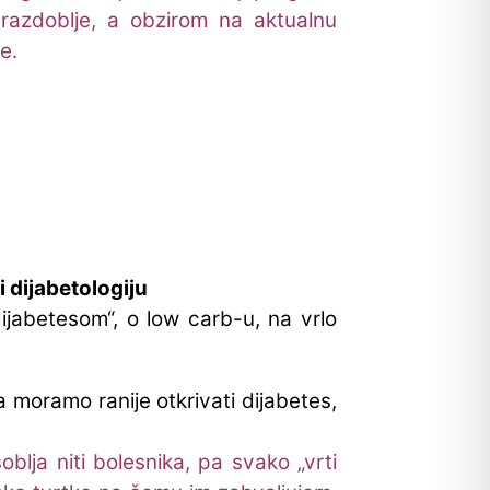
razdoblje, a obzirom na aktualnu
e.
 dijabetologiju
ijabetesom“, o low carb-u, na vrlo
 moramo ranije otkrivati dijabetes,
oblja niti bolesnika, pa svako „vrti