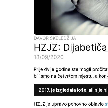
DAVOR SKELEDŽIJA
HZJZ: Dijabetiča
18/09/2020
Prije dvije godine ste mogli pročit
bili smo na četvrtom mjestu, a kon
2017. je izgledala loše, ali nije 
HZJZ je upravo ponovno objavio
s