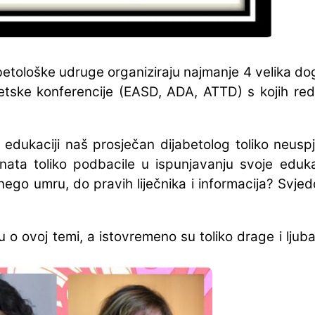
betološke udruge organiziraju najmanje 4 velika d
jetske konferencije (EASD, ADA, ATTD) s kojih re
 edukaciji naš prosječan dijabetolog toliko neuspj
nata toliko podbacile u ispunjavanju svoje eduka
ego umru, do pravih liječnika i informacija? Svjed
 o ovoj temi, a istovremeno su toliko drage i ljub