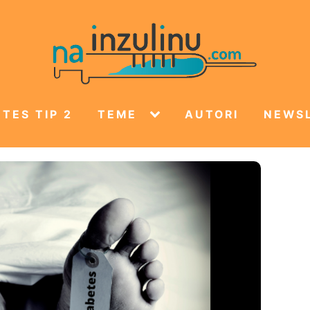
TES TIP 2
TEME
AUTORI
NEWS