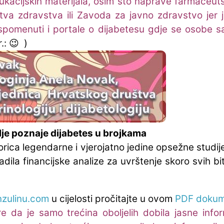
dukacijskih materijala, osim što naprave farmaceu
stva zdravstva ili Zavoda za javno zdravstvo jer
spomenuti i portale o dijabetesu gdje se osobe s
r.: 😉 )
olje poznaje dijabetes u brojkama
rica legendarne i vjerojatno jedine opsežne studij
 radila financijske analize za uvrštenje skoro svih b
nzulinu.com
u cijelosti pročitajte u ovom
PDF dokum
 da je samo trećina oboljelih dobila jasne inf