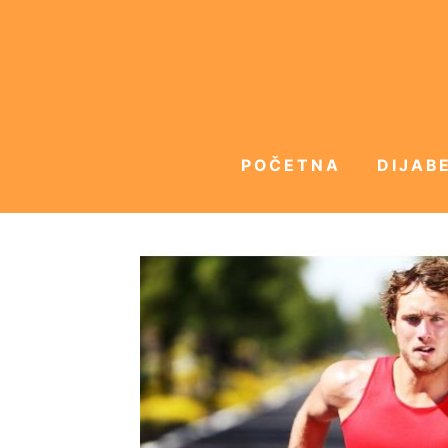
POČETNA
DIJABE