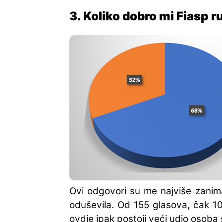
3. Koliko dobro mi Fiasp r
Ovi odgovori su me najviše zanima
oduševila. Od 155 glasova, čak 10
ovdje ipak postoji veći udio osoba s