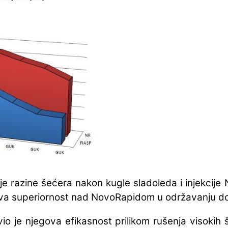
e razine šećera nakon kugle sladoleda i injekcije 
ova superiornost nad NovoRapidom u održavanju do
io je njegova efikasnost prilikom rušenja visokih 