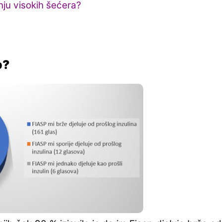
nju visokih šećera?
p?