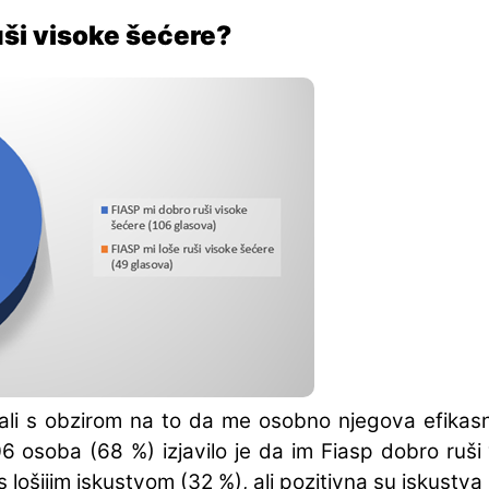
uši visoke šećere?
li s obzirom na to da me osobno njegova efikasno
6 osoba (68 %) izjavilo je da im Fiasp dobro ruši 
 lošijim iskustvom (32 %), ali pozitivna su iskustva