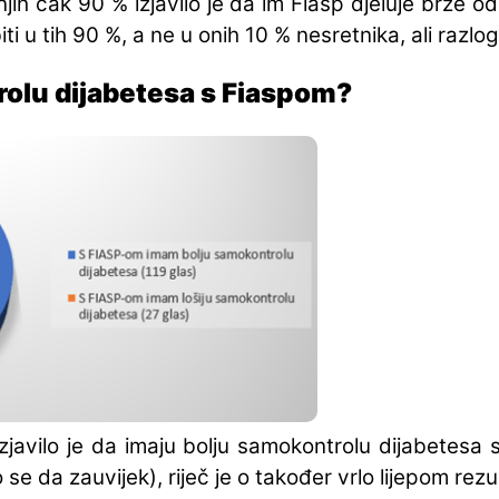
jih čak 90 % izjavilo je da im Fiasp djeluje brže o
iti u tih 90 %, a ne u onih 10 % nesretnika, ali razl
rolu dijabetesa s Fiaspom?
avilo je da imaju bolju samokontrolu dijabetesa s
se da zauvijek), riječ je o također vrlo lijepom rezu