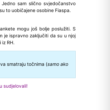
. Jedno sam slično svjedočanstvo
su to uobičajene osobine Fiaspa.
ankete mogu još bolje poslužiti. S
m je ispravno zaključiti da su u njoj
 iz RH.
tva smatraju točnima (
samo ako
u sudjelovali!