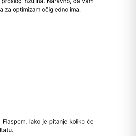
d prošlog inzulina. Naravno, da vam
oga za optimizam očigledno ima.
 Fiaspom. Iako je pitanje koliko će
ltatu.