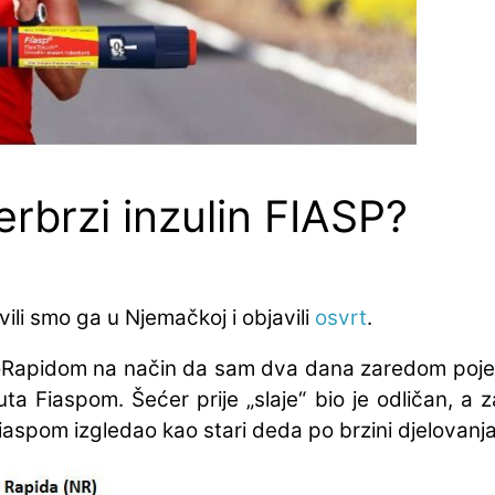
perbrzi inzulin FIASP?
vili smo ga u Njemačkoj i objavili
osvrt
.
oRapidom na način da sam dva dana zaredom poje
a Fiaspom. Šećer prije „slaje“ bio je odličan, a za
iaspom izgledao kao stari deda po brzini djelovanja