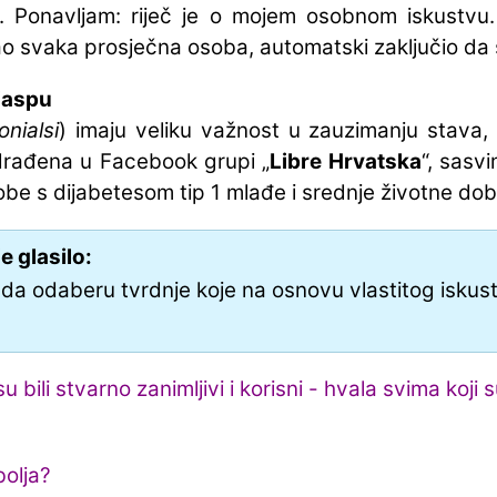
i. Ponavljam: riječ je o mojem osobnom iskustvu
ao svaka prosječna osoba, automatski zaključio da 
Fiaspu
onialsi
) imaju veliku važnost u zauzimanju stava, 
drađena u Facebook grupi „
Libre Hrvatska
“, sasvi
obe s dijabetesom tip 1 mlađe i srednje životne dobi
 glasilo:
 da odaberu tvrdnje koje na osnovu vlastitog iskus
u bili stvarno zanimljivi i korisni - hvala svima koji s
bolja?