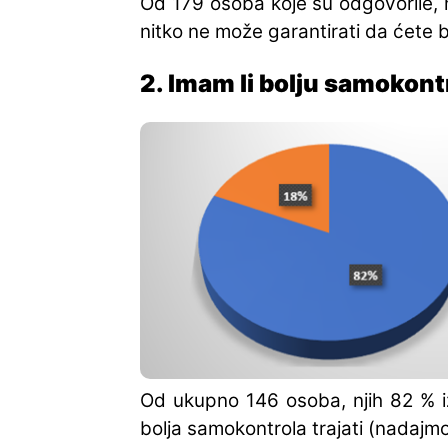
Od 179 osoba koje su odgovorile, n
nitko ne može garantirati da ćete b
2. Imam li bolju samokont
Od ukupno 146 osoba, njih 82 % izj
bolja samokontrola trajati (nadajmo 