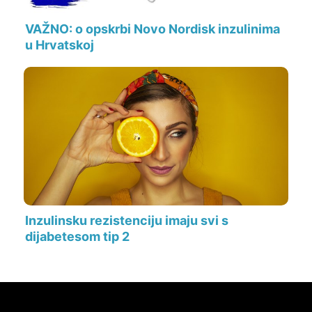
VAŽNO: o opskrbi Novo Nordisk inzulinima
u Hrvatskoj
Inzulinsku rezistenciju imaju svi s
dijabetesom tip 2