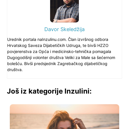
Davor Skeledžija
Urednik portala naInzulinu.com. Član izvršnog odbora
Hrvatskog Saveza Dijabetičkih Udruga, te bivši HZZO
povjerenstva za Opća i medicinsko-tehnička pomagala
Dugogodišnji volonter društva Veliki za Male sa šećernom
bolešću. Bivši predsjednik Zagrebačkog dijabetičkog
društva.
Još iz kategorije Inzulini: