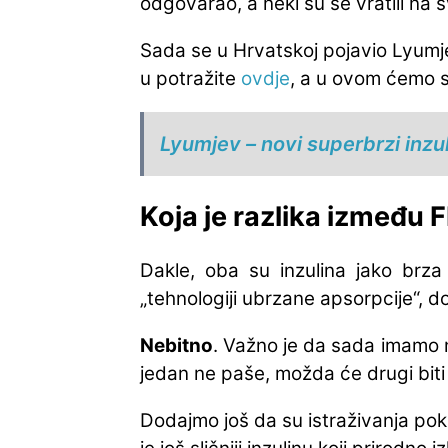
odgovarao, a neki su se vratili na svo
Sada se u Hrvatskoj pojavio Lyumjev, 
u potražite
ovdje
, a u ovom ćemo se
Lyumjev – novi superbrzi inzul
Koja je razlika između 
Dakle, oba su inzulina jako brza
„tehnologiji ubrzane apsorpcije“, 
Nebitno
. Važno je da sada imamo 
jedan ne paše, možda će drugi biti b
Dodajmo još da su istraživanja poka