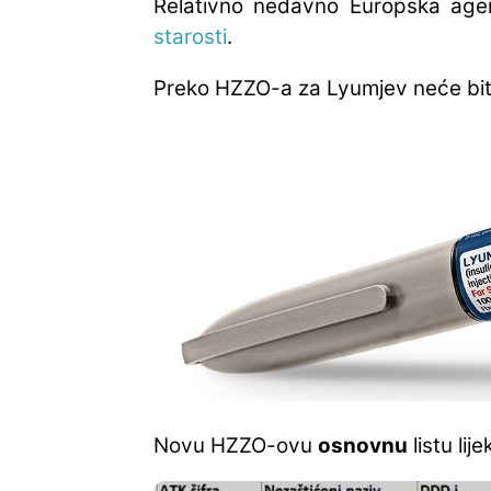
Relativno nedavno Europska agenc
starosti
.
Preko HZZO-a za Lyumjev neće biti
Novu HZZO-ovu
osnovnu
listu li