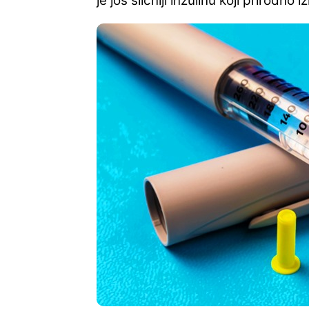
je još sličniji inzulinu koji prirodno