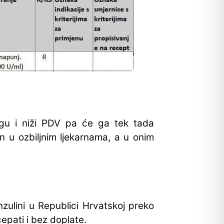
agu i niži PDV pa će ga tek tada
an u ozbiljnim ljekarnama, a u onim
nzulini u Republici Hrvatskoj preko
epati i bez doplate.