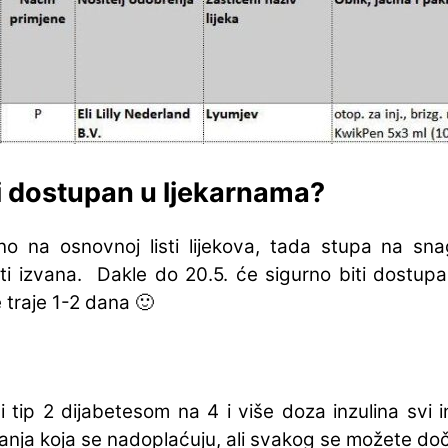
i dostupan u ljekarnama?
no na osnovnoj listi lijekova, tada stupa na sn
čiti izvana. Dakle do 20.5. će sigurno biti dostup
traje 1-2 dana 🙂
tip 2 dijabetesom na 4 i više doza inzulina svi i
nja koja se nadoplaćuju, ali svakog se možete doč