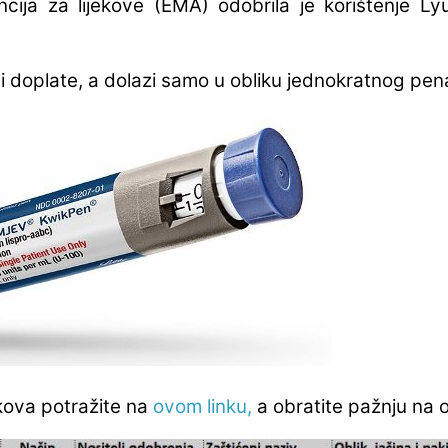
ija za lijekove (EMA) odobrila je korištenje L
 doplate, a dolazi samo u obliku jednokratnog pen
jekova potražite na
ovom linku,
a obratite pažnju na o