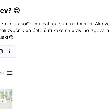
ev? 😊
abetolozi također priznati da su u nedoumici. Ako že
mali zvučnik pa ćete čuti kako se pravilno izgovara 
uski 😊