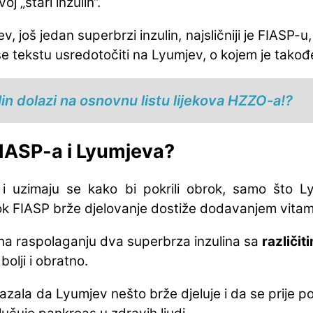
j „stari inzulin“.
još jedan superbrzi inzulin, najsličniji je FIASP-u, 
 tekstu usredotočiti na Lyumjev, o kojem je također
in dolazi na osnovnu listu lijekova HZZO-a!?
FIASP-a i Lyumjeva?
 i uzimaju se kako bi pokrili obrok, samo što Ly
dok FIASP brže djelovanje dostiže dodavanjem vitam
na raspolaganju dva superbrza inzulina sa
različit
olji i obratno.
zala da Lyumjev nešto brže djeluje i da se prije po