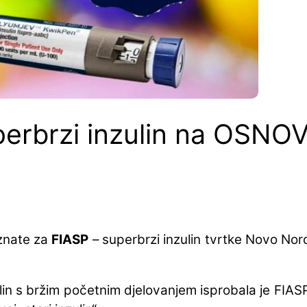
perbrzi inzulin na OSNO
 znate za
FIASP
– superbrzi inzulin tvrtke Novo Nord
in s bržim početnim djelovanjem isprobala je FIASP