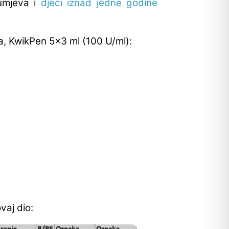
yumjeva i
djeci iznad jedne godine
a, KwikPen 5x3 ml (100 U/ml):
vaj dio: