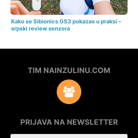
Kako se Sibionics GS3 pokazao u praksi –
srpski review senzora
TIM NAINZULINU.COM
PRIJAVA NA NEWSLETTER