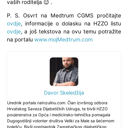
vaših roditelja 😉 .
P. S. Osvrt na Medtrum CGMS pročitajte
ovdje
, informacije o dolasku na HZZO listu
ovdje
, a još tekstova na ovu temu potražite
na portalu
www.mojMedtrum.com
Davor Skeledžija
Urednik portala naInzulinu.com. Član izvršnog odbora
Hrvatskog Saveza Dijabetičkih Udruga, te bivši HZZO
povjerenstva za Opća i medicinsko-tehnička pomagala
Dugogodišnji volonter društva Veliki za Male sa šećernom
bolešću. Bivši predsjednik Zagrebačkog dijabetičkog