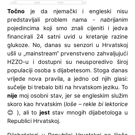
Točno
je da njemački i engleski nisu
predstavljali problem nama -
nabrijanim
pojedincima koji smo znali cijeniti i jedva
financirali 24 satni uvid u kretanje razine
glukoze. No, danas su senzori u Hrvatskoj
ušli u „mainstream“ prvenstveno zahvaljujući
HZZO-u i dostupni su neusporedivo široj
populaciji osoba s dijabetesom. Stoga danas
vrijede nova pravila, a jedno od njih glasi:
sučelje bi trebalo biti na hrvatskom jeziku. To
nije
moj osobni stav, jer se engleskim služim
skoro kao hrvatskim (
loše – rekle bi lektorice
😊 ), ali to
jest
stav mnogih dijabetologa u
Republici Hrvatskoj.