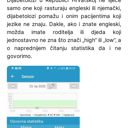
Dijabetolozi u Republici Hrvatskoj ne liječe
samo one koji rasturaju engleski ili njemački,
dijabetolozi pomažu i onim pacijentima koji
jezike ne znaju. Dakle, ako i znate engleski,
možda imate roditelja ili djeda koji
jednostavno ne zna što znači „high“ ili „low“, a
o naprednijem čitanju statistika da i ne
govorimo.