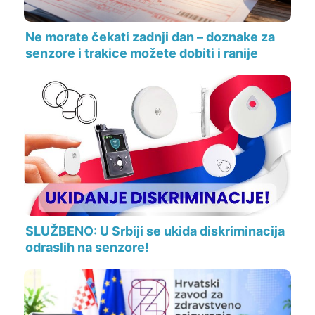
Ne morate čekati zadnji dan – doznake za
senzore i trakice možete dobiti i ranije
SLUŽBENO: U Srbiji se ukida diskriminacija
odraslih na senzore!