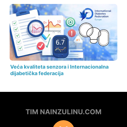
Veća kvaliteta senzora i Internacionalna
dijabetička federacija
TIM NAINZULINU.COM