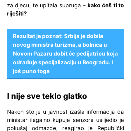
za djecu, te upitala supruga –
kako ćeš ti to
riješiti?
Rezultat je poznat: Srbija je dobila
novog ministra turizma, a bolnica u
Novom Pazaru dobit će pedijatricu koja
odrađuje specijalizaciju u Beogradu. I
još puno toga
I nije sve teklo glatko
Nakon što je u javnost izašla informacija da
ministar ilegalno kupuje senzore uslijedio je
pokušaj odmazde, reagirao je Republički