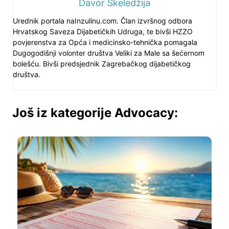
Davor Skeledžija
Urednik portala naInzulinu.com. Član izvršnog odbora
Hrvatskog Saveza Dijabetičkih Udruga, te bivši HZZO
povjerenstva za Opća i medicinsko-tehnička pomagala
Dugogodišnji volonter društva Veliki za Male sa šećernom
bolešću. Bivši predsjednik Zagrebačkog dijabetičkog
društva.
Još iz kategorije Advocacy: