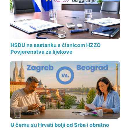
HSDU na sastanku s članicom HZZO
Povjerenstva za lijekove
U čemu su Hrvati bolji od Srba i obratno