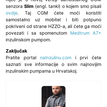
senzora
Slim
(engl. t
anki
) o kojem smo pisali
ovdje
. Taj CGM ćete moći koristiti
samostalno uz mobitel i biti potpuno
pokriveni od strane HZZO-a, ali ćete ga moći
povezati i sa spomenutom
Medtrum A7+
inzulinskom pumpom.
Zaključak
Pratite portal
naInzulinu.com
i prvi ćete
saznati sve informacije o svim najnovijim
inzulinskim pumpama u Hrvatskoj.