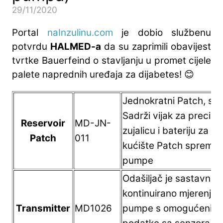
29/11/2020
Portal
naInzulinu.com
je dobio službenu
potvrdu
HALMED-a
da su zaprimili obavijest
tvrtke Bauerfeind o stavljanju u promet cijele
palete naprednih uređaja za dijabetes! 😊
Jednokratni Patch, spr
Sadrži vijak za precizno
Reservoir
MD-JN-
zujalicu i bateriju za 
Patch
011
kućište Patch spremnika
pumpe
Odašiljač je sastavni d
kontinuirano mjerenje g
Transmitter
MD1026
pumpe s omogućenim se