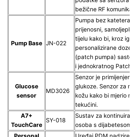
podatke sa senzora i š
bežične RF komunikaci
Pumpa bez katetera (p
prijenosni, samoljepljiv
tijelu kako bi, kroz iglu
Pump Base
JN-022
personalizirane doze i
(patch pumpa) sastoji
i jednokratnog Patch s
Senzor je primijenjeni
Glucose
glukoze. Senzor za mj
MD3026
sensor
kožu kako bi mjerio ra
tekućini.
A7+
Sustav za kontinuirano
SY-018
TouchCare
osoba s dijabetesom.
Personal
Uređaj PDM nadzire i 