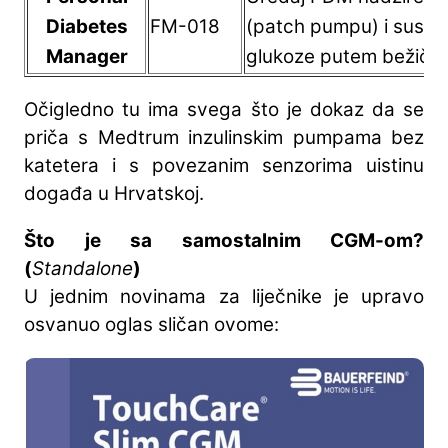
Diabetes
FM-018
(patch pumpu) i sustav
Manager
glukoze putem bežične
Očigledno tu ima svega što je dokaz da se
priča s Medtrum inzulinskim pumpama bez
katetera i s povezanim senzorima uistinu
događa u Hrvatskoj.
Što je sa samostalnim CGM-om?
(
Standalone
)
U jednim novinama za liječnike je upravo
osvanuo oglas sličan ovome: