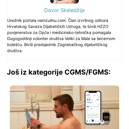
Davor Skeledžija
Urednik portala naInzulinu.com. Član izvršnog odbora
Hrvatskog Saveza Dijabetičkih Udruga, te bivši HZZO
povjerenstva za Opća i medicinsko-tehnička pomagala
Dugogodišnji volonter društva Veliki za Male sa šećernom
bolešću. Bivši predsjednik Zagrebačkog dijabetičkog
društva.
Još iz kategorije CGMS/FGMS: