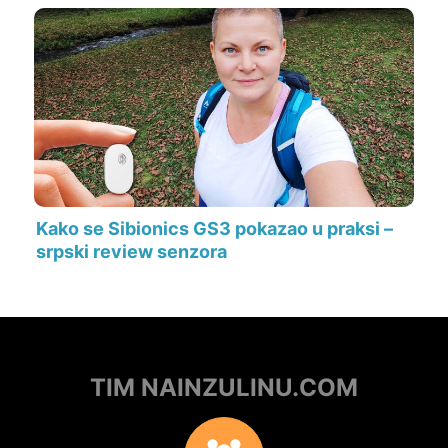
Kako se Sibionics GS3 pokazao u praksi –
srpski review senzora
TIM NAINZULINU.COM