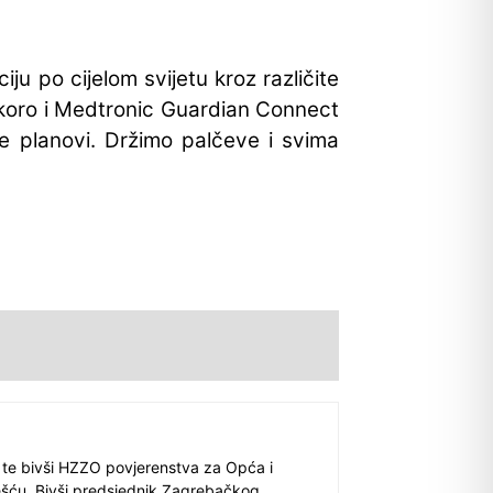
ju po cijelom svijetu kroz različite
skoro i Medtronic Guardian Connect
 planovi. Držimo palčeve i svima
 te bivši HZZO povjerenstva za Opća i
ešću. Bivši predsjednik Zagrebačkog