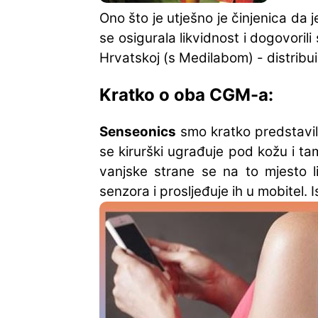
Ono što je utješno je činjenica da 
se osigurala likvidnost i dogovorili
Hrvatskoj (s Medilabom) - distribu
Kratko o oba CGM-a:
Senseonics
smo kratko predstavil
se kirurški ugrađuje pod kožu i tam
vanjske strane se na to mjesto li
senzora i prosljeđuje ih u mobitel.