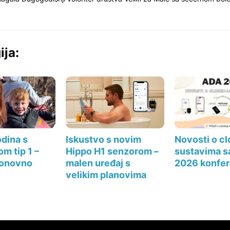
ija:
Novosti o c
dina s
Iskustvo s novim
sustavima s
m tip 1 –
Hippo H1 senzorom –
2026 konfer
ponovno
malen uređaj s
velikim planovima