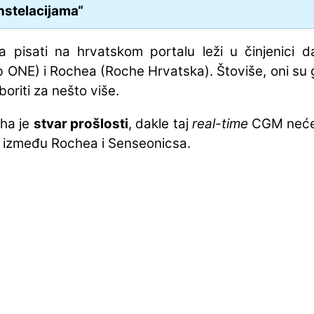
nstelacijama“
 pisati na hrvatskom portalu leži u činjenici 
 ONE) i Rochea (Roche Hrvatska). Štoviše, oni su gl
boriti za nešto više.
ha je
stvar prošlosti
, dakle taj
real-time
CGM nećem
or između Rochea i Senseonicsa.