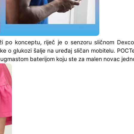
i po konceptu, riječ je o senzoru sličnom Dexc
ke o glukozi šalje na uređaj sličan mobitelu. POCT
gmastom baterijom koju ste za malen novac jednos