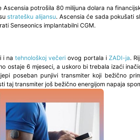
je Ascensia potrošila 80 milijuna dolara na financijs
 su
stratešku alijansu
. Ascensia će sada pokušati sk
irati Senseonics implantabilni CGM.
i i na
tehnološkoj večeri
ovog portala i
ZADI-ja
. R
o ostaje 6 mjeseci, a uskoro bi trebala izaći inačic
jepi poseban punjivi transmiter koji bežično pri
 Isti taj transmiter još bežično energijom napaja s