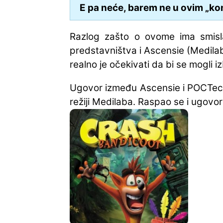
E pa neće, barem ne u ovim „ko
Razlog zašto o ovome ima smisla
predstavništva i Ascensie (Medilab
realno je očekivati da bi se mogli iz
Ugovor između Ascensie i POCTec
režiji Medilaba. Raspao se i ugov