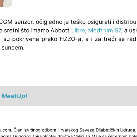
GM senzor, očigledno je teško osigurati i distribuci
no sretni što imamo Abbott
Libre
,
Medtrum S7
, a u
su pokrivena preko HZZO-a, a i za treći se rade
d suncem.
s MeetUp!
nu.com. Član izvršnog odbora Hrvatskog Saveza Dijabetičkih Udruga,
gala Dugogodišnji volonter društva Veliki za Male sa šećernom bol