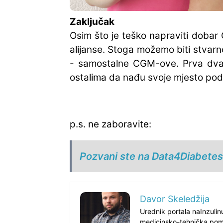
Zaključak
Osim što je teško napraviti dobar C
alijanse. Stoga možemo biti stvar
- samostalne CGM-ove. Prva dva 
ostalima da nađu svoje mjesto po
p.s. ne zaboravite:
Pozvani ste na Data4Diabete
Davor Skeledžija
Urednik portala naInzuli
medicinsko-tehnička poma