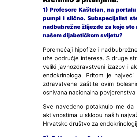
1) Profesore Kaštelan, na porta
pumpi i slično. Subspecijalist st
nadbubrežne žlijezde za koje ste n
našem dijabetičkom svijetu?
Poremećaji hipofize i nadbubrežne 
uže područje interesa. S druge str
veliki javnozdravstveni izazov i a
endokrinologa. Pritom je najveć
zdravstvene zaštite ovim bolesni
osnivana nacionalna povjerenstva t
Sve navedeno potaknulo me da s
aktivnostima u sklopu naših najvaž
Hrvatsko društvo za endokrinologiju 