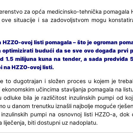
erenstvo za opća medicinsko-tehnička pomagala HZ
ove situacije i sa zadovoljstvom mogu konstatir
 HZZO-ovoj listi pomagala – što je ogroman pomak
h optimizirati budući da se sve ovo događa prvi p
d 1.5 milijuna kuna na tender, a sada predviđa 5
i na HZZO-ovoj listi.
 to dugotrajan i složen proces u kojem je trebal
i ekonomskim učincima stavljanja pomagala na list
 odluke bila je različitost inzulinskih pumpi od ko
 smo u danom trenutku iznašli najbolje moguće rješ
 inzulinskih pumpi na osnovnoj listi HZZO-a, dok ć
liječenja, biti dostupni uz nadoplatu.