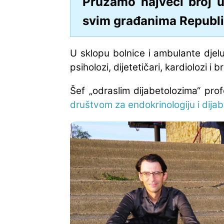
Pružamo najveći broj u
svim građanima Republi
U sklopu bolnice i ambulante djeluj
psiholozi, dijetetičari, kardiolozi
Šef „odraslim dijabetolozima“ pro
društvom za endokrinologiju i dijab