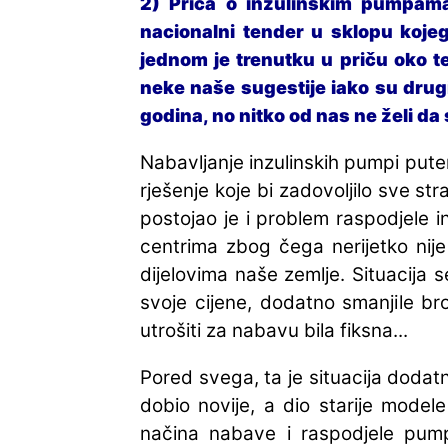
2) Priča o inzulinskim pumpama
nacionalni tender u sklopu kojeg
jednom je trenutku u priču oko t
neke naše sugestije iako su drugi a
godina, no nitko od nas ne želi da
Nabavljanje inzulinskih pumpi put
rješenje koje bi zadovoljilo sve st
postojao je i problem raspodjele i
centrima zbog čega nerijetko nije
dijelovima naše zemlje. Situacija 
svoje cijene, dodatno smanjile b
utrošiti za nabavu bila fiksna...
Pored svega, ta je situacija dodatn
dobio novije, a dio starije modele
načina nabave i raspodjele pump