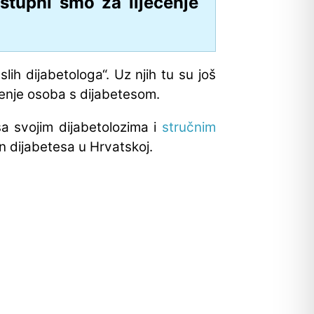
stupni smo za liječenje
lih dijabetologa“. Uz njih tu su još
aćenje osoba s dijabetesom.
sa svojim dijabetolozima i
stručnim
n dijabetesa u Hrvatskoj.