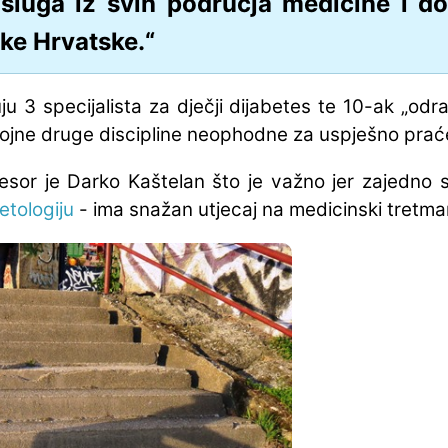
sluga iz svih područja medicine i do
ke Hrvatske.“
u 3 specijalista za dječji dijabetes te 10-ak „odras
 i brojne druge discipline neophodne za uspješno pr
fesor je Darko Kaštelan što je važno jer zajedno 
etologiju
- ima snažan utjecaj na medicinski tretma