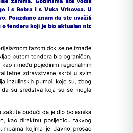
iše zanima. Godinama ste vodili
oge i s Rebra i s Vuka Vrhovca. U
tvo. Pouzdano znam da ste uvažili
i o tenderu koji je bio aktualan niz
rijelaznom fazom dok se ne iznađe
bavljao putem tendera bio ograničen,
a, kao i među pojedinim regionalnim
valitetne zdravstvene skrbi u svim
ja inzulinskih pumpi, koje su, zbog
i da su sredstva koja su se mogla
e zaštite budući da je dio bolesnika
čno, kao direktnu posljedicu takvog
m pumpama kojima je davno prošao