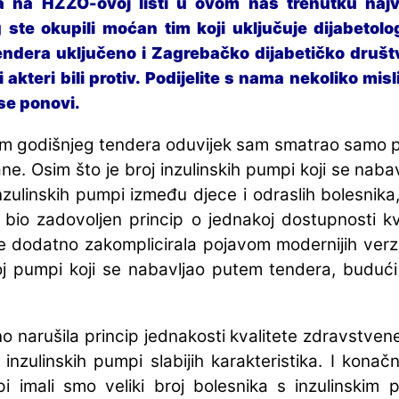
 na HZZO-ovoj listi u ovom nas trenutku najv
 ste okupili moćan tim koji uključuje dijabetol
endera uključeno i Zagrebačko dijabetičko druš
kteri bili protiv. Podijelite s nama nekoliko misl
 se ponovi.
em godišnjeg tendera oduvijek sam smatrao samo p
rane. Osim što je broj inzulinskih pumpi koji se na
nzulinskih pumpi između djece i odraslih bolesnik
 bio zadovoljen princip o jednakoj dostupnosti k
se dodatno zakomplicirala pojavom modernijih verzi
roj pumpi koji se nabavljao putem tendera, buduć
o narušila princip jednakosti kvalitete zdravstven
 inzulinskih pumpi slabijih karakteristika. I kona
i imali smo veliki broj bolesnika s inzulinski