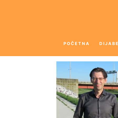
POČETNA
DIJABE