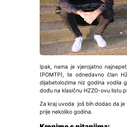
Ipak, nama je vjerojatno najnape
(POMTP), te odnedavno član HZZ
dijabetolozima niz godina vodila
dođu na klasičnu HZZO-ovu listu 
Za kraj uvoda još bih dodao da je
prije nekoliko godina.
Krenimo s pitanjima: