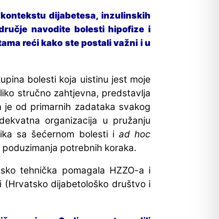
kontekstu dijabetesa, inzulinskih
odručje
navodite
bolesti hipofize i
ama reći kako ste postali važni i u
pina bolesti koja uistinu jest moje
liko stručno zahtjevna, predstavlja
dan je od primarnih zadataka svakog
dekvatna organizacija u pružanju
nika sa šećernom bolesti i
ad hoc
 i poduzimanja potrebnih koraka.
nsko tehnička pomagala HZZO-a i
i (Hrvatsko dijabetološko društvo i