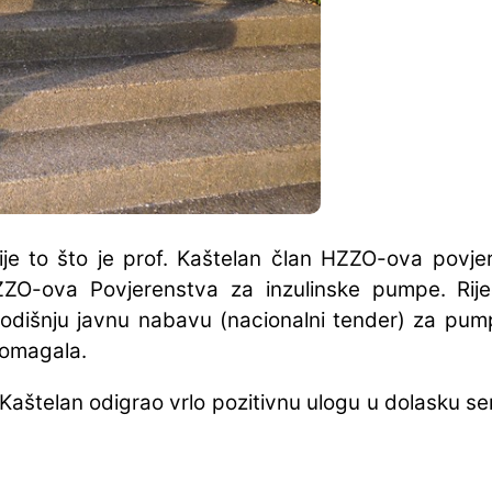
tije to što je prof. Kaštelan član HZZO-ova povj
O-ova Povjerenstva za inzulinske pumpe. Rije
 godišnju javnu nabavu (nacionalni tender) za pu
pomagala.
 Kaštelan odigrao vrlo pozitivnu ulogu u dolasku 