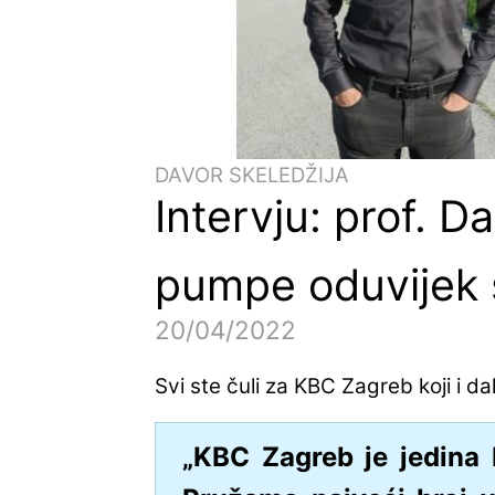
DAVOR SKELEDŽIJA
Intervju: prof. D
pumpe oduvijek su
20/04/2022
Svi ste čuli za KBC Zagreb koji i 
„KBC Zagreb je jedina 