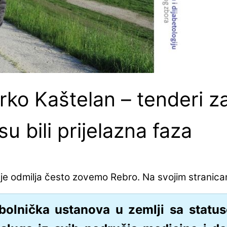
arko Kaštelan – tenderi z
 bili prijelazna faza
dalje odmilja često zovemo Rebro. Na svojim stranic
bolnička ustanova u zemlji sa statu