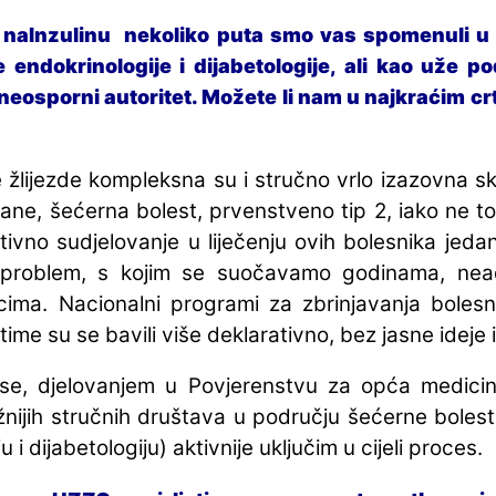
lu naInzulinu nekoliko puta smo vas
spomenuli u 
e endokrinologije i dijabetologije, ali kao uže p
eosporni autoritet. Možete li nam u najkraćim crt
žlijezde kompleksna su i stručno vrlo izazovna sku
ane, šećerna bolest, prvenstveno tip 2, iako ne to
ktivno sudjelovanje u liječenju ovih bolesnika je
i problem, s kojim se suočavamo godinama, nea
cima. Nacionalni programi za zbrinjavanja boles
ime su se bavili više deklarativno, bez jasne ideje
e, djelovanjem u Povjerenstvu za opća medici
nijih stručnih društava u području šećerne bolest
i dijabetologiju) aktivnije uključim u cijeli proces.