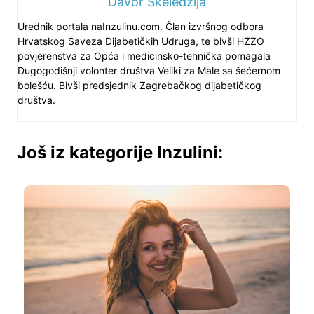
Davor Skeledžija
Urednik portala naInzulinu.com. Član izvršnog odbora
Hrvatskog Saveza Dijabetičkih Udruga, te bivši HZZO
povjerenstva za Opća i medicinsko-tehnička pomagala
Dugogodišnji volonter društva Veliki za Male sa šećernom
bolešću. Bivši predsjednik Zagrebačkog dijabetičkog
društva.
Još iz kategorije Inzulini: