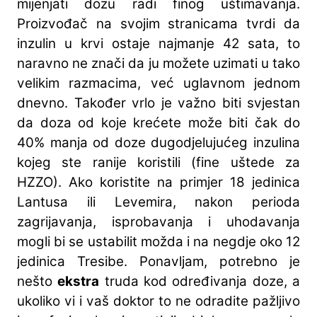
mijenjati dozu radi finog uštimavanja.
Proizvođač na svojim stranicama tvrdi da
inzulin u krvi ostaje najmanje 42 sata, to
naravno ne znači da ju možete uzimati u tako
velikim razmacima, već uglavnom jednom
dnevno. Također vrlo je važno biti svjestan
da doza od koje krećete može biti čak do
40% manja od doze dugodjelujućeg inzulina
kojeg ste ranije koristili (fine uštede za
HZZO). Ako koristite na primjer 18 jedinica
Lantusa ili Levemira, nakon perioda
zagrijavanja, isprobavanja i uhodavanja
mogli bi se ustabilit možda i na negdje oko 12
jedinica Tresibe. Ponavljam, potrebno je
nešto
ekstra
truda kod određivanja doze, a
ukoliko vi i vaš doktor to ne odradite pažljivo