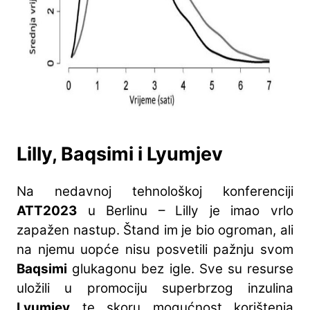
Lilly, Baqsimi i Lyumjev
Na nedavnoj tehnološkoj konferenciji
ATT2023
u Berlinu – Lilly je imao vrlo
zapažen nastup. Štand im je bio ogroman, ali
na njemu uopće nisu posvetili pažnju svom
Baqsimi
glukagonu bez igle. Sve su resurse
uložili u promociju superbrzog inzulina
Lyumjev
te skoru mogućnost korištenja