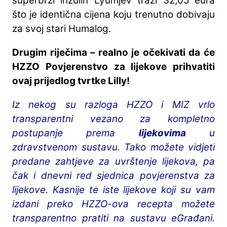
superbrzi inzulin Lyumjev traži 32,05 eura
što je identična cijena koju trenutno dobivaju
za svoj stari Humalog.
Drugim riječima – realno je očekivati da će
HZZO Povjerenstvo za lijekove prihvatiti
ovaj prijedlog tvrtke Lilly!
Iz nekog su razloga HZZO i MIZ vrlo
transparentni vezano za kompletno
postupanje prema
lijekovima
u
zdravstvenom sustavu. Tako možete vidjeti
predane zahtjeve za uvrštenje lijekova, pa
čak i dnevni red sjednica povjerenstva za
lijekove. Kasnije te iste lijekove koji su vam
izdani preko HZZO-ova recepta možete
transparentno pratiti na sustavu eGrađani.