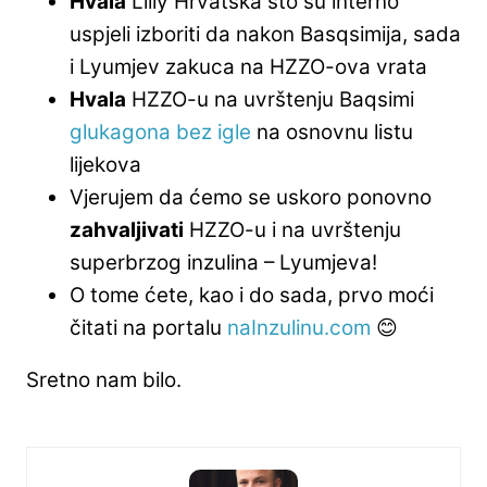
Hvala
Lilly Hrvatska što su interno
uspjeli izboriti da nakon Basqsimija, sada
i Lyumjev zakuca na HZZO-ova vrata
Hvala
HZZO-u na uvrštenju Baqsimi
glukagona bez igle
na osnovnu listu
lijekova
Vjerujem da ćemo se uskoro ponovno
zahvaljivati
HZZO-u i na uvrštenju
superbrzog inzulina – Lyumjeva!
O tome ćete, kao i do sada, prvo moći
čitati na portalu
naInzulinu.com
😊
Sretno nam bilo.