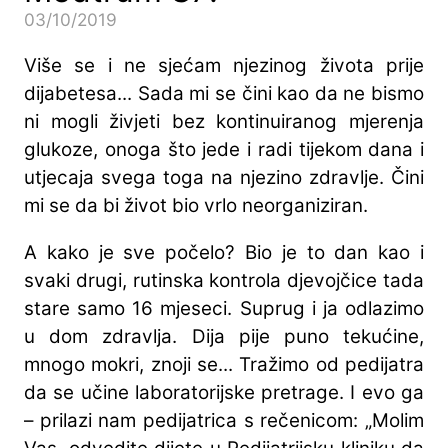
03/10/2019
Više se i ne sjećam njezinog života prije
dijabetesa... Sada mi se čini kao da ne bismo
ni mogli živjeti bez kontinuiranog mjerenja
glukoze, onoga što jede i radi tijekom dana i
utjecaja svega toga na njezino zdravlje. Čini
mi se da bi život bio vrlo neorganiziran.
A kako je sve počelo? Bio je to dan kao i
svaki drugi, rutinska kontrola djevojčice tada
stare samo 16 mjeseci. Suprug i ja odlazimo
u dom zdravlja. Dija pije puno tekućine,
mnogo mokri, znoji se... Tražimo od pedijatra
da se učine laboratorijske pretrage. I evo ga
– prilazi nam pedijatrica s rečenicom: „Molim