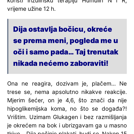
koristi inzulinsku terapiju Humulin N i R,
vrijeme užine 12 h.
Dija ostavlja bočicu, okreće
se prema meni, pogleda me u
oči i samo pada… Taj trenutak
nikada nećemo zaboraviti!
Ona ne reagira, dozivam je, plačem... Ne
trese se, nema apsolutno nikakve reakcije.
Mjerim šećer, on je 4,6, što znači da nije
hipoglikemijska koma, no što se događa?!
Vrištim. Uzimam Glukagen i bez razmišljanja
je okrećem na bok i ubrizgavam ga u masno
tkivo... Dija počinje plakati, budi se. Nakon 15