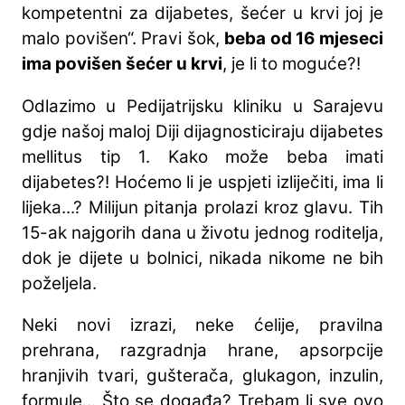
kompetentni za dijabetes, šećer u krvi joj je
malo povišen“. Pravi šok,
beba od 16 mjeseci
ima povišen šećer u krvi
, je li to moguće?!
Odlazimo u Pedijatrijsku kliniku u Sarajevu
gdje našoj maloj Diji dijagnosticiraju dijabetes
mellitus tip 1. Kako može beba imati
dijabetes?! Hoćemo li je uspjeti izliječiti, ima li
lijeka...? Milijun pitanja prolazi kroz glavu. Tih
15-ak najgorih dana u životu jednog roditelja,
dok je dijete u bolnici, nikada nikome ne bih
poželjela.
Neki novi izrazi, neke ćelije, pravilna
prehrana, razgradnja hrane, apsorpcije
hranjivih tvari, gušterača, glukagon, inzulin,
formule... Što se događa? Trebam li sve ovo