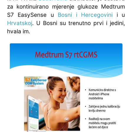
za kontinuirano mjerenje glukoze Medtrum
S7 EasySense u
Bosni i Hercegovini
i u
Hrvatskoj
. U Bosni su trenutno prvi i jedini,
hvala im.