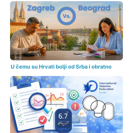
U čemu su Hrvati bolji od Srba i obratno