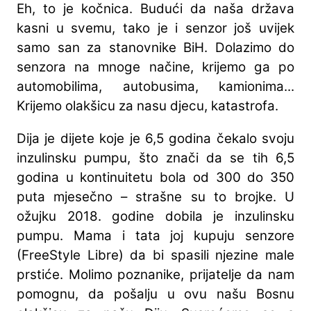
Eh, to je kočnica. Budući da naša država
kasni u svemu, tako je i senzor još uvijek
samo san za stanovnike BiH. Dolazimo do
senzora na mnoge načine, krijemo ga po
automobilima, autobusima, kamionima...
Krijemo olakšicu za nasu djecu, katastrofa.
Dija je dijete koje je 6,5 godina čekalo svoju
inzulinsku pumpu, što znači da se tih 6,5
godina u kontinuitetu bola od 300 do 350
puta mjesečno – strašne su to brojke. U
ožujku 2018. godine dobila je inzulinsku
pumpu. Mama i tata joj kupuju senzore
(FreeStyle Libre) da bi spasili njezine male
prstiće. Molimo poznanike, prijatelje da nam
pomognu, da pošalju u ovu našu Bosnu