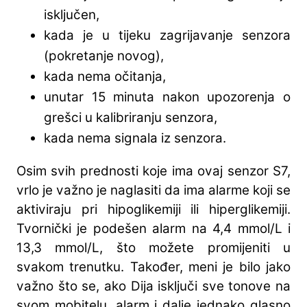
isključen,
kada je u tijeku zagrijavanje senzora
(pokretanje novog),
kada nema očitanja,
unutar 15 minuta nakon upozorenja o
grešci u kalibriranju senzora,
kada nema signala iz senzora.
Osim svih prednosti koje ima ovaj senzor S7,
vrlo je važno je naglasiti da ima alarme koji se
aktiviraju pri hipoglikemiji ili hiperglikemiji.
Tvornički je podešen alarm na 4,4 mmol/L i
13,3 mmol/L, što možete promijeniti u
svakom trenutku. Također, meni je bilo jako
važno što se, ako Dija isključi sve tonove na
svom mobitelu, alarm i dalje jednako glasno