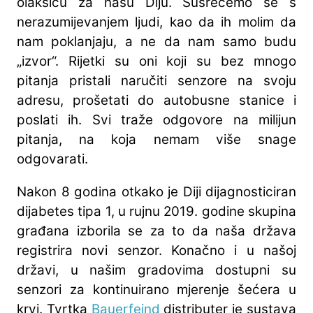
olakšicu za našu Diju. Susrećemo se s
nerazumijevanjem ljudi, kao da ih molim da
nam poklanjaju, a ne da nam samo budu
„izvor“. Rijetki su oni koji su bez mnogo
pitanja pristali naručiti senzore na svoju
adresu, prošetati do autobusne stanice i
poslati ih. Svi traže odgovore na milijun
pitanja, na koja nemam više snage
odgovarati.
Nakon 8 godina otkako je Diji dijagnosticiran
dijabetes tipa 1, u rujnu 2019. godine skupina
građana izborila se za to da naša država
registrira novi senzor. Konačno i u našoj
državi, u našim gradovima dostupni su
senzori za kontinuirano mjerenje šećera u
krvi. Tvrtka
Bauerfeind
distributer je sustava