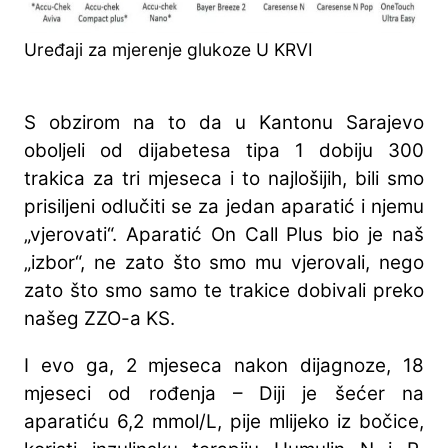
Uređaji za mjerenje glukoze U KRVI
S obzirom na to da u Kantonu Sarajevo
oboljeli od dijabetesa tipa 1 dobiju 300
trakica za tri mjeseca i to najlošijih, bili smo
prisiljeni odlučiti se za jedan aparatić i njemu
„vjerovati“. Aparatić On Call Plus bio je naš
„izbor“, ne zato što smo mu vjerovali, nego
zato što smo samo te trakice dobivali preko
našeg ZZO-a KS.
I evo ga, 2 mjeseca nakon dijagnoze, 18
mjeseci od rođenja – Diji je šećer na
aparatiću 6,2 mmol/L, pije mlijeko iz bočice,