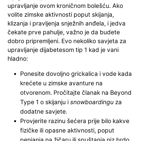
upravljanje ovom kroničnom bolešću. Ako
volite zimske aktivnosti poput skijanja,
klizanja i pravljenja snježnih anđela, i jedva
čekate prve pahulje, važno je da budete
dobro pripremljeni. Evo nekoliko savjeta za
upravljanje dijabetesom tip 1 kad je vani
hladno:
Ponesite dovoljno grickalica i vode kada
krećete u zimske avanture na
otvorenom. Pročitajte članak na Beyond
Type 1 o skijanju i
snowboardingu
za
dodatne savjete.
Provjerite razinu šećera prije bilo kakve
fizičke ili opasne aktivnosti, poput
penjanja na žičaru ili spuštanja niz brdo,