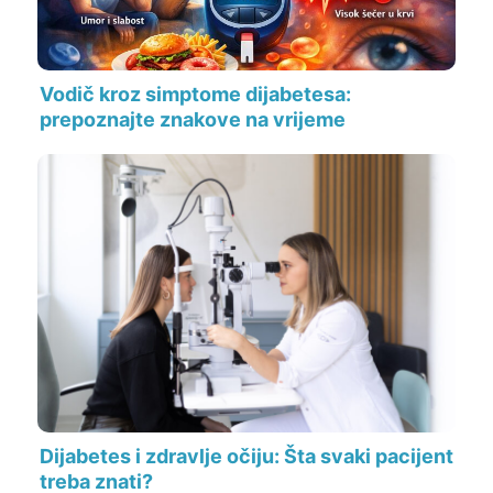
Vodič kroz simptome dijabetesa:
prepoznajte znakove na vrijeme
Dijabetes i zdravlje očiju: Šta svaki pacijent
treba znati?