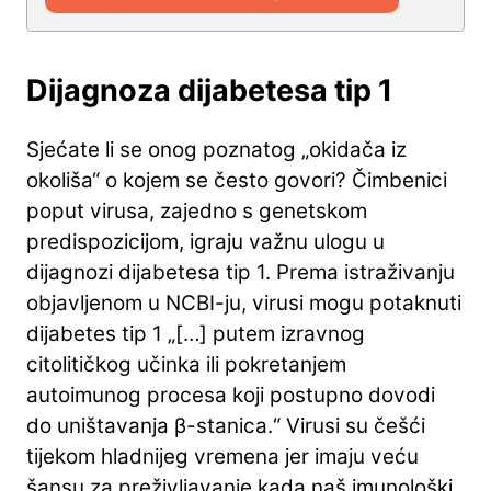
Dijagnoza dijabetesa tip 1
Sjećate li se onog poznatog „okidača iz
okoliša“ o kojem se često govori? Čimbenici
poput virusa, zajedno s genetskom
predispozicijom, igraju važnu ulogu u
dijagnozi dijabetesa tip 1. Prema istraživanju
objavljenom u NCBI-ju, virusi mogu potaknuti
dijabetes tip 1 „[…] putem izravnog
citolitičkog učinka ili pokretanjem
autoimunog procesa koji postupno dovodi
do uništavanja β-stanica.“ Virusi su češći
tijekom hladnijeg vremena jer imaju veću
šansu za preživljavanje kada naš imunološki