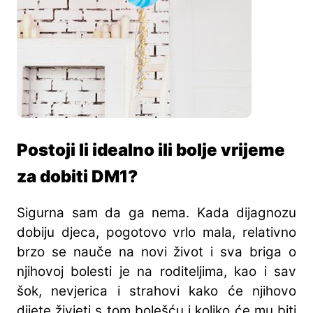
Postoji li idealno ili bolje vrijeme
za dobiti DM1?
Sigurna sam da ga nema. Kada dijagnozu
dobiju djeca, pogotovo vrlo mala, relativno
brzo se nauče na novi život i sva briga o
njihovoj bolesti je na roditeljima, kao i sav
šok, nevjerica i strahovi kako će njihovo
dijete živjeti s tom bolešću i koliko će mu biti