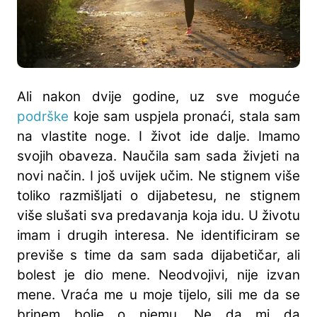
Ali nakon dvije godine, uz sve moguće
podrške
koje sam uspjela pronaći, stala sam
na vlastite noge. I život ide dalje. Imamo
svojih obaveza. Naučila sam sada živjeti na
novi način. I još uvijek učim. Ne stignem više
toliko razmišljati o dijabetesu, ne stignem
više slušati sva predavanja koja idu. U životu
imam i drugih interesa. Ne identificiram se
previše s time da sam sada dijabetičar, ali
bolest je dio mene. Neodvojivi, nije izvan
mene. Vraća me u moje tijelo, sili me da se
brinem bolje o njemu. Ne da mi da