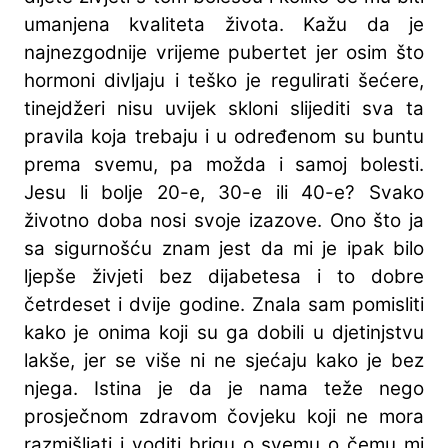
umanjena kvaliteta života. Kažu da je
najnezgodnije vrijeme pubertet jer osim što
hormoni divljaju i teško je regulirati šećere,
tinejdžeri nisu uvijek skloni slijediti sva ta
pravila koja trebaju i u određenom su buntu
prema svemu, pa možda i samoj bolesti.
Jesu li bolje 20-e, 30-e ili 40-e? Svako
životno doba nosi svoje izazove. Ono što ja
sa sigurnošću znam jest da mi je ipak bilo
ljepše živjeti bez dijabetesa i to dobre
četrdeset i dvije godine. Znala sam pomisliti
kako je onima koji su ga dobili u djetinjstvu
lakše, jer se više ni ne sjećaju kako je bez
njega. Istina je da je nama teže nego
prosječnom zdravom čovjeku koji ne mora
razmišljati i voditi brigu o svemu o čemu mi