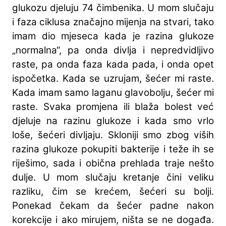
glukozu djeluju 74 čimbenika. U mom slučaju
i faza ciklusa značajno mijenja na stvari, tako
imam dio mjeseca kada je razina glukoze
„normalna“, pa onda divlja i nepredvidljivo
raste, pa onda faza kada pada, i onda opet
ispočetka. Kada se uzrujam, šećer mi raste.
Kada imam samo laganu glavobolju, šećer mi
raste. Svaka promjena ili blaža bolest već
djeluje na razinu glukoze i kada smo vrlo
loše, šećeri divljaju. Skloniji smo zbog viših
razina glukoze pokupiti bakterije i teže ih se
riješimo, sada i obična prehlada traje nešto
dulje. U mom slučaju kretanje čini veliku
razliku, čim se krećem, šećeri su bolji.
Ponekad čekam da šećer padne nakon
korekcije i ako mirujem, ništa se ne događa.