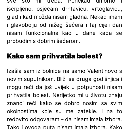
sve što mi treba. Ponekad umorno i
iscrpljeno, osjećam drhtavicu, vrtoglavicu,
glad i kad možda nisam gladna. Nekad imam
i glavobolju od nižeg šećera i taj cijeli dan
nisam funkcionalna kao u dane kada se
probudim s dobrim šećerom.
Kako sam prihvatila bolest?
Izašla sam iz bolnice na samo Valentinovo s
novim suputnikom. Bliži se druga godišnjica i
mogu reći da još uvijek u potpunosti nisam
prihvatila bolest. Nerijetko mi u životu znaju
znanci reći kako se dobro nosim sa svim
okolnostima koje su me zatekle. I na to
redovito odgovaram – da nisam imala izbora.
Tako i ovoga puta nisam imala izbora. Kako