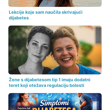
Lekcije koje sam naučila skrivajući
dijabetes
Žene s dijabetesom tip 1 imaju dodatni
teret koji otežava regulaciju bolesti