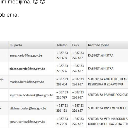
im medijima. 🙂 🙂
roblema: