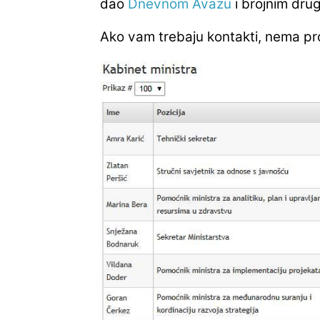
dao
Dnevnom Avazu
i brojnim drug
Ako vam trebaju kontakti, nema p