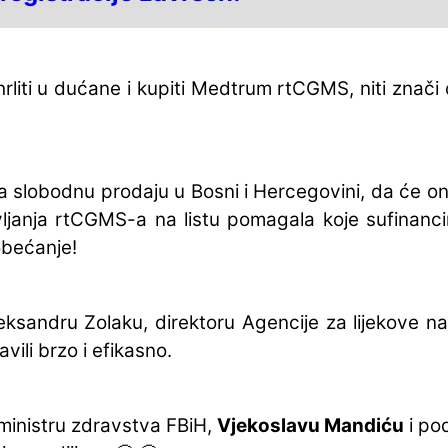
rliti u dućane i kupiti Medtrum rtCGMS, niti znač
 slobodnu prodaju u Bosni i Hercegovini, da će on
janja rtCGMS-a na listu pomagala koje sufinanci
obećanje!
eksandru Zolaku, direktoru Agencije za lijekove n
vili brzo i efikasno.
ministru zdravstva FBiH,
Vjekoslavu Mandiću
i pod