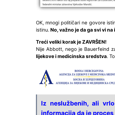
OK, mnogi političari ne govore istin
istinu.
No, važno je da ga svi vi na i
Treći veliki korak je ZAVRŠEN!
Nije Abbott, nego je Bauerfeind za
lijekove i medicinska sredstva
. T
Iz neslužbenih, ali vr
informacija da je proces