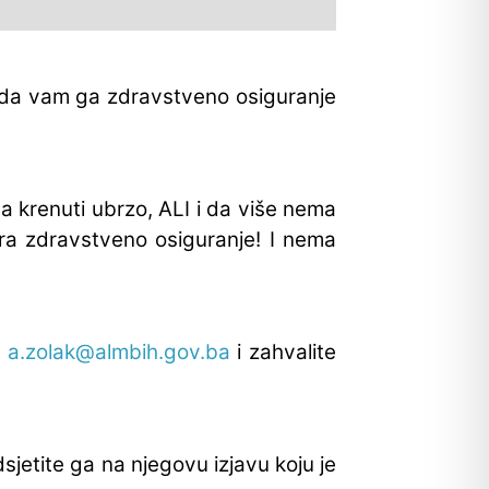
i da vam ga zdravstveno osiguranje
a krenuti ubrzo, ALI i da više nema
ra zdravstveno osiguranje! I nema
a
a.zolak@almbih.gov.ba
i zahvalite
sjetite ga na njegovu izjavu koju je