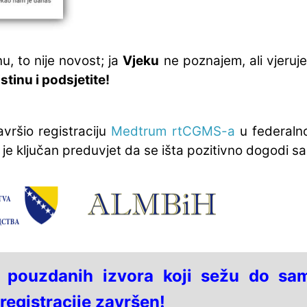
u, to nije novost; ja
Vjeku
ne poznajem, ali vjeruj
stinu i podsjetite!
vršio registraciju
Medtrum rtCGMS-a
u federaln
o je ključan preduvjet da se išta pozitivno dogodi 
lo pouzdanih izvora koji sežu do sa
 registracije završen!