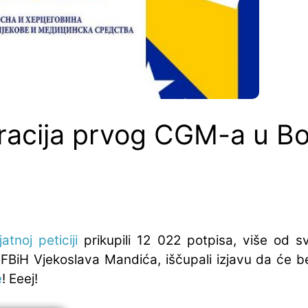
tracija prvog CGM-a u Bo
atnoj peticiji
prikupili 12 022 potpisa, više od s
BiH Vjekoslava Mandića, iščupali izjavu da će b
e
! Eeej!