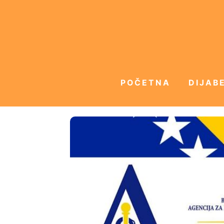
POČETNA
DIJABE