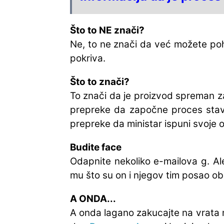
Što to NE znači?
Ne, to ne znači da već možete poh
pokriva.
Što to znači?
To znači da je proizvod spreman za
prepreke da započne proces stavl
prepreke da ministar ispuni svoje 
Budite face
Odapnite nekoliko e-mailova g. Al
mu što su on i njegov tim posao oba
A ONDA...
A onda lagano zakucajte na vrata 