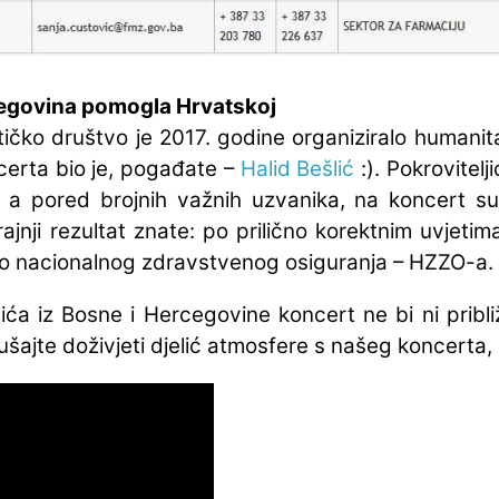
rcegovina pomogla Hrvatskoj
ičko društvo je 2017. godine organiziralo humanita
certa bio je, pogađate –
Halid Bešlić
:). Pokrovitelji
, a pored brojnih važnih uzvanika, na koncert su
rajnji rezultat znate: po prilično korektnim uvjet
o nacionalnog zdravstvenog osiguranja – HZZO-a.
ića iz Bosne i Hercegovine koncert ne bi ni pribl
ajte doživjeti djelić atmosfere s našeg koncerta, p