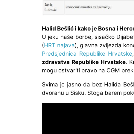
Halid Bešlić i kako je Bosna i He
U jeku naše borbe, sisačko Dijabet
(
HRT najava
), glavna zvijezda kon
Predsjednica Republike Hrvatske
zdravstva Republike Hrvatske
. K
mogu ostvariti pravo na CGM prek
Svima je jasno da bez Halida Bešl
dvoranu u Sisku. Stoga barem pokuš