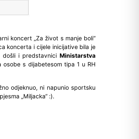
rni koncert „Za život s manje boli“
ca koncerta i cijele inicijative bila je
 došli i predstavnici
Ministarstva
ima osobe s dijabetesom tipa 1 u RH
ižno odjeknuo, ni napunio sportsku
jesma „Miljacka“ :).