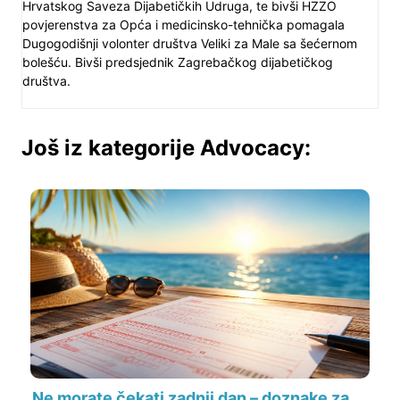
Hrvatskog Saveza Dijabetičkih Udruga, te bivši HZZO
povjerenstva za Opća i medicinsko-tehnička pomagala
Dugogodišnji volonter društva Veliki za Male sa šećernom
bolešću. Bivši predsjednik Zagrebačkog dijabetičkog
društva.
Još iz kategorije Advocacy:
Ne morate čekati zadnji dan – doznake za