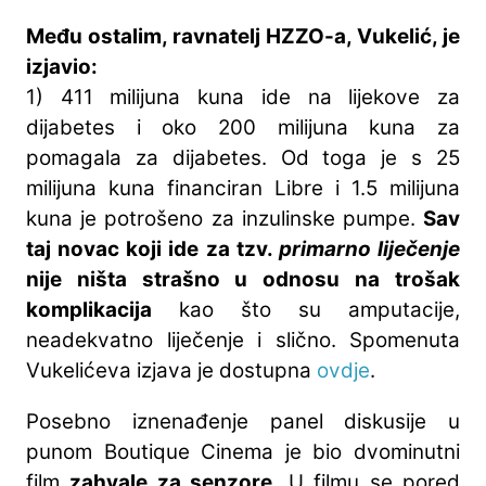
Među ostalim, ravnatelj HZZO-a, Vukelić, je
izjavio:
1) 411 milijuna kuna ide na lijekove za
dijabetes i oko 200 milijuna kuna za
pomagala za dijabetes. Od toga je s 25
milijuna kuna financiran Libre i 1.5 milijuna
kuna je potrošeno za inzulinske pumpe.
Sav
taj novac koji ide za tzv.
primarno liječenje
nije ništa strašno u odnosu na trošak
komplikacija
kao što su amputacije,
neadekvatno liječenje i slično. Spomenuta
Vukelićeva izjava je dostupna
ovdje
.
Posebno iznenađenje panel diskusije u
punom Boutique Cinema je bio dvominutni
film
zahvale za senzore
. U filmu se pored