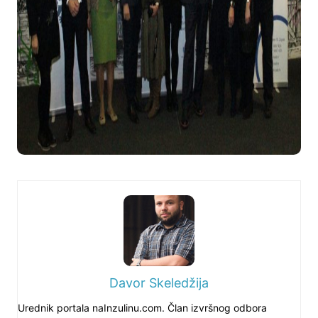
Davor Skeledžija
Urednik portala naInzulinu.com. Član izvršnog odbora