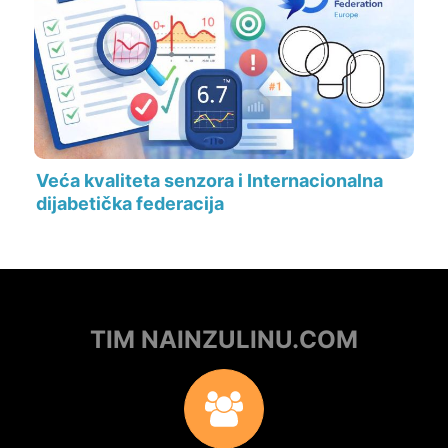
Veća kvaliteta senzora i Internacionalna
dijabetička federacija
TIM NAINZULINU.COM