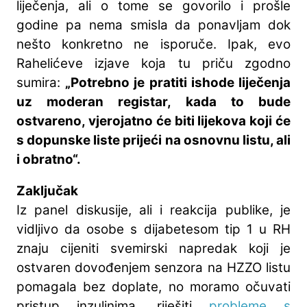
liječenja, ali o tome se govorilo i prošle
godine pa nema smisla da ponavljam dok
nešto konkretno ne isporuče. Ipak, evo
Rahelićeve izjave koja tu priču zgodno
sumira:
„Potrebno je pratiti ishode liječenja
uz moderan registar, kada to bude
ostvareno, vjerojatno će biti lijekova koji će
s dopunske liste prijeći na osnovnu listu, ali
i obratno“.
Zaključak
Iz panel diskusije, ali i reakcija publike, je
vidljivo da osobe s dijabetesom tip 1 u RH
znaju cijeniti svemirski napredak koji je
ostvaren dovođenjem senzora na HZZO listu
pomagala bez doplate, no moramo očuvati
pristup inzulinima, riješiti
probleme s