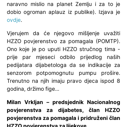
naravno mislio na planet Zemlju i za to je
dobio ogroman aplauz iz publike). Izjava je
ovdje
.
Vjerujem da će njegovo mišljenje uvažiti
HZZO povjerenstvo za pomagala (POMTP).
Ono koje je po uputi HZZO stručnog tima -
prije par mjeseci odbilo prijedlog naših
pedijatara dijabetologa da se indikacije za
senzorom potpomognutu pumpu prošire.
Trenutno na njih imaju pravo djeca ispod 8
godina, držimo fige...
Milan Vrkljan – predsjednik Nacionalnog
povjerenstva za dijabetes, član HZZO
povjerenstva za pomagala i pridruženi član
HZZO povjerenstva za lijekove