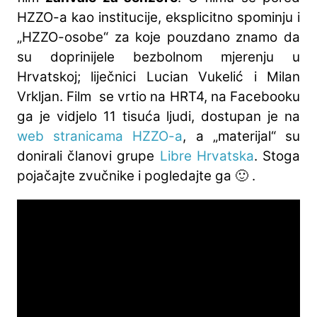
HZZO-a kao institucije, eksplicitno spominju i
„HZZO-osobe“ za koje pouzdano znamo da
su doprinijele bezbolnom mjerenju u
Hrvatskoj; liječnici Lucian Vukelić i Milan
Vrkljan. Film se vrtio na HRT4, na Facebooku
ga je vidjelo 11 tisuća ljudi, dostupan je na
web stranicama HZZO-a
, a „materijal“ su
donirali članovi grupe
Libre Hrvatska
. Stoga
pojačajte zvučnike i pogledajte ga 🙂 .