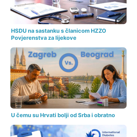
HSDU na sastanku s članicom HZZO
Povjerenstva za lijekove
U čemu su Hrvati bolji od Srba i obratno