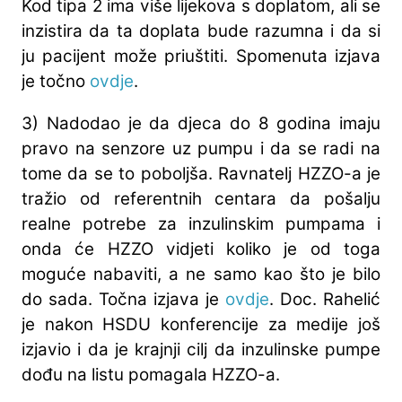
Kod tipa 2 ima više lijekova s doplatom, ali se
inzistira da ta doplata bude razumna i da si
ju pacijent može priuštiti. Spomenuta izjava
je točno
ovdje
.
3) Nadodao je da djeca do 8 godina imaju
pravo na senzore uz pumpu i da se radi na
tome da se to poboljša. Ravnatelj HZZO-a je
tražio od referentnih centara da pošalju
realne potrebe za inzulinskim pumpama i
onda će HZZO vidjeti koliko je od toga
moguće nabaviti, a ne samo kao što je bilo
do sada. Točna izjava je
ovdje
. Doc. Rahelić
je nakon HSDU konferencije za medije još
izjavio i da je krajnji cilj da inzulinske pumpe
dođu na listu pomagala HZZO-a.