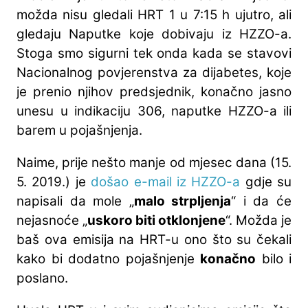
možda nisu gledali HRT 1 u 7:15 h ujutro, ali
gledaju Naputke koje dobivaju iz HZZO-a.
Stoga smo sigurni tek onda kada se stavovi
Nacionalnog povjerenstva za dijabetes, koje
je prenio njihov predsjednik, konačno jasno
unesu u indikaciju 306, naputke HZZO-a ili
barem u pojašnjenja.
Naime, prije nešto manje od mjesec dana (15.
5. 2019.) je
došao e-mail iz HZZO-a
gdje su
napisali da mole „
malo strpljenja
“ i da će
nejasnoće „
uskoro biti otklonjene
“. Možda je
baš ova emisija na HRT-u ono što su čekali
kako bi dodatno pojašnjenje
konačno
bilo i
poslano.