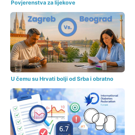
Povjerenstva za lijekove
U čemu su Hrvati bolji od Srba i obratno