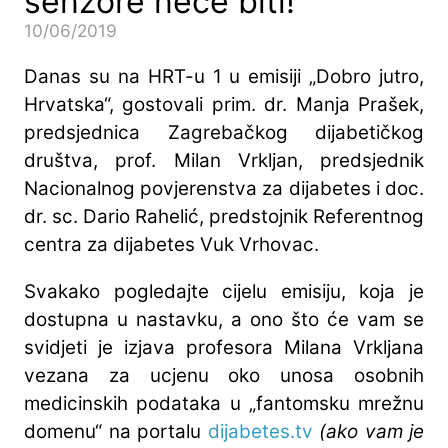
senzore neće biti!
10/06/2019
Danas su na HRT-u 1 u emisiji „Dobro jutro,
Hrvatska“, gostovali prim. dr. Manja Prašek,
predsjednica Zagrebačkog dijabetičkog
društva, prof. Milan Vrkljan, predsjednik
Nacionalnog povjerenstva za dijabetes i doc.
dr. sc. Dario Rahelić, predstojnik Referentnog
centra za dijabetes Vuk Vrhovac.
Svakako pogledajte cijelu emisiju, koja je
dostupna u nastavku, a ono što će vam se
svidjeti je izjava profesora Milana Vrkljana
vezana za ucjenu oko unosa osobnih
medicinskih podataka u „fantomsku mrežnu
domenu“ na portalu
dijabetes.tv
(ako vam je