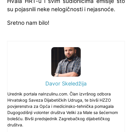
Hvala HRT-u i svim sudionicima emisije što
su pojasnili neke nelogičnosti i nejasnoće.
Sretno nam bilo!
Davor Skeledžija
Urednik portala naInzulinu.com. Član izvršnog odbora
Hrvatskog Saveza Dijabetičkih Udruga, te bivši HZZO
povjerenstva za Opća i medicinsko-tehnička pomagala
Dugogodišnji volonter društva Veliki za Male sa šećernom
bolešću. Bivši predsjednik Zagrebačkog dijabetičkog
društva.