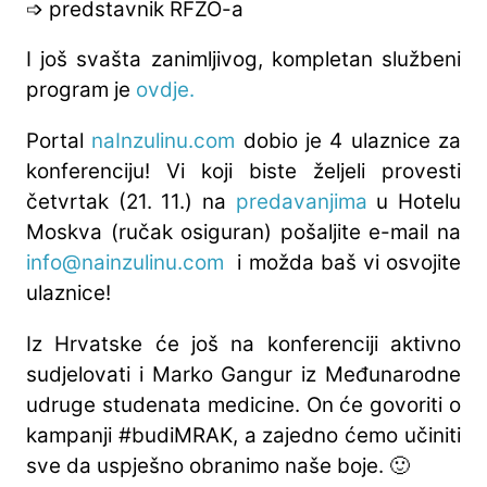
➩ predstavnik RFZO-a
I još svašta zanimljivog, kompletan službeni
program je
ovdje.
Portal
naInzulinu.com
dobio je 4 ulaznice za
konferenciju! Vi koji biste željeli provesti
četvrtak (21. 11.) na
predavanjima
u Hotelu
Moskva (ručak osiguran) pošaljite e-mail na
info@nainzulinu.com
i možda baš vi osvojite
ulaznice!
Iz Hrvatske će još na konferenciji aktivno
sudjelovati i Marko Gangur iz Međunarodne
udruge studenata medicine. On će govoriti o
kampanji #budiMRAK, a zajedno ćemo učiniti
sve da uspješno obranimo naše boje. 🙂