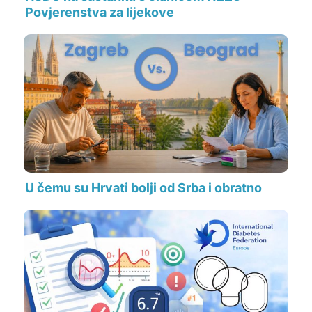
Povjerenstva za lijekove
U čemu su Hrvati bolji od Srba i obratno