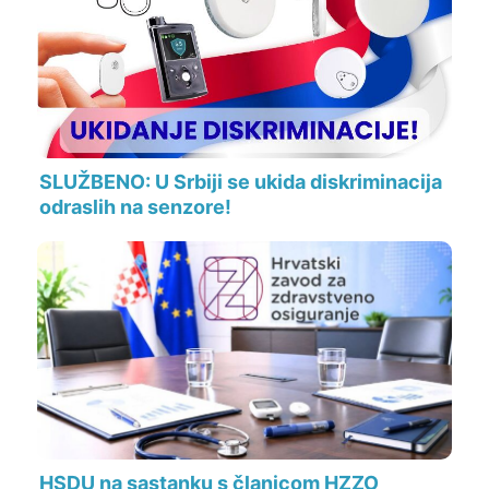
SLUŽBENO: U Srbiji se ukida diskriminacija
odraslih na senzore!
HSDU na sastanku s članicom HZZO