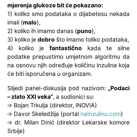
mjerenja glukoze bit će pokazano:
1) koliko smo podataka o dijabetesu nekada
imali (
malo
),
2) koliko ih imamo danas (
puno
),
3) koliko je
dobro
što imamo toliko podataka,
4) koliko je
fantastično
kada te silne
podatke prepustimo umjetnom algoritmu da
na osnovu njih određuje količinu inzulina koja
će biti isporučena u organizam.
Slijedi panel-diskusija pod nazivom:
„Podaci
– zlato XXI veka“
, a sudionici su:
➩ Bojan Trkulja (direktor, INOVIA)
➩ Davor Skeledžija (portal
naInzulinu.com
)
➩ dr. Milan Dinić (direktor Lekarske komore
Srbije)