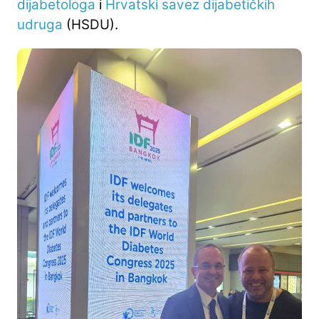
dijabetologa
i
Hrvatski savez dijabetičkih
udruga
(HSDU).