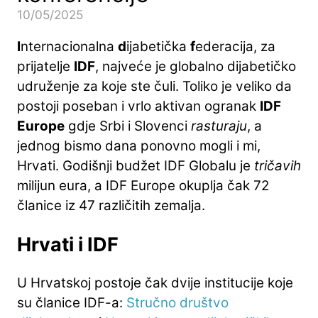
10/05/2025
I
nternacionalna
d
ijabetička
f
ederacija, za
prijatelje
IDF
, najveće je globalno dijabetičko
udruženje za koje ste čuli. Toliko je veliko da
postoji poseban i vrlo aktivan ogranak
IDF
Europe
gdje Srbi i Slovenci
rasturaju
, a
jednog bismo dana ponovno mogli i mi,
Hrvati. Godišnji budžet IDF Globalu je
tričavih
milijun eura, a IDF Europe okuplja čak 72
članice iz 47 različitih zemalja.
Hrvati i IDF
U Hrvatskoj postoje čak dvije institucije koje
su članice IDF-a:
Stručno društvo