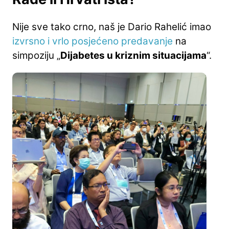
Nije sve tako crno, naš je Dario Rahelić imao
izvrsno i vrlo posjećeno predavanje
na
simpoziju „
Dijabetes u kriznim situacijama
“.