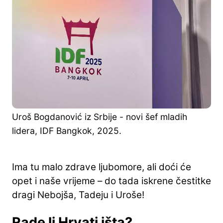
Uroš Bogdanović iz Srbije - novi šef mladih
lidera, IDF Bangkok, 2025.
Ima tu malo zdrave ljubomore, ali doći će
opet i naše vrijeme – do tada iskrene čestitke
dragi Nebojša, Tadeju i Uroše!
Rade li Hrvati išta?