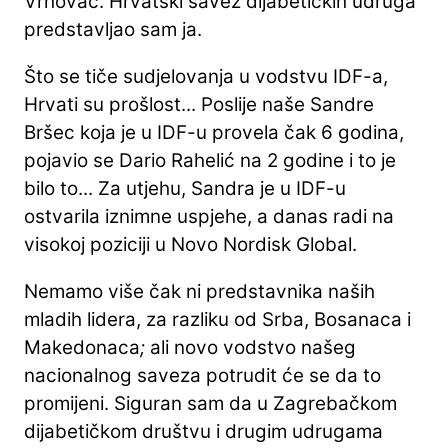
Vrhovac. Hrvatski savez dijabetičkih udruga
predstavljao sam ja.
Što se tiče sudjelovanja u vodstvu IDF-a,
Hrvati su prošlost... Poslije naše Sandre
Bršec koja je u IDF-u provela čak 6 godina,
pojavio se Dario Rahelić na 2 godine i to je
bilo to... Za utjehu, Sandra je u IDF-u
ostvarila iznimne uspjehe, a danas radi na
visokoj poziciji u Novo Nordisk Global.
Nemamo više čak ni predstavnika naših
mladih lidera, za razliku od Srba, Bosanaca i
Makedonaca
;
ali novo vodstvo našeg
nacionalnog saveza potrudit će se da to
promijeni. Siguran sam da u Zagrebačkom
dijabetičkom društvu i drugim udrugama