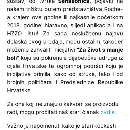
sustav, od tvrtke
Senseonics,
pojaviti na
našem tržištu putem predstavništva Roche-
a krajem ove godine ili najkasnije početkom
2018. godine! Naravno, slijedi aplikacija i na
HZZO listu! Za sada neslužbenu najavu
dolaska ovog uređaja, među ostalim, također
možemo zahvaliti inicijativi
"Za život s manje
boli"
koju su pokrenule dijabetičke udruge iz
cijele Hrvatske te ogromnoj podršci koju je
inicijativa primila, kako od struke, tako i od
brojnih političara i Predsjednice Republike
Hrvatske.
Za one koji ne znaju o kakvom se proizvodu
radi, mogu pročitati naš stari članak
ovdje.
Važno je napomenuti kako je stari kockasti