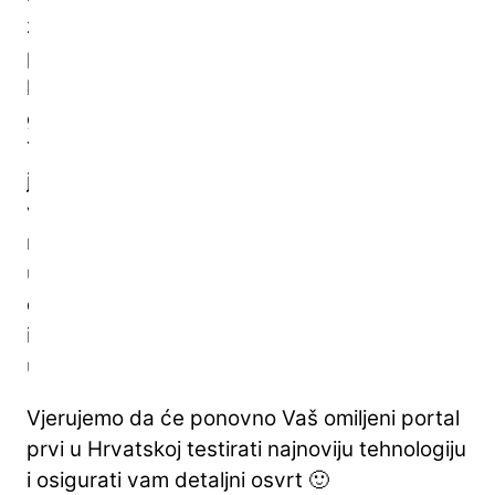
za
pregled
kretanja
glukoze.
To
je
velik
napredak
u
diskreciji
i
upotrebljivosti
Vjerujemo da će ponovno Vaš omiljeni portal
prvi u Hrvatskoj testirati najnoviju tehnologiju
i osigurati vam detaljni osvrt 🙂