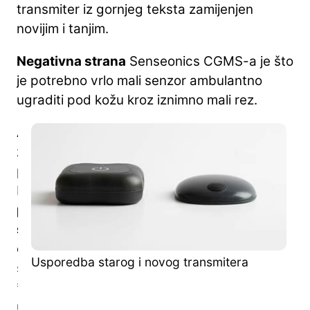
transmiter iz gornjeg teksta zamijenjen
novijim i tanjim.
Negativna strana
Senseonics CGMS-a je što
je potrebno vrlo mali senzor ambulantno
ugraditi pod kožu kroz iznimno mali rez.
Ali
zato
postoje
brojne
pozitivne
strane
ovog
Usporedba starog i novog transmitera
sustava:
*
uspjeli