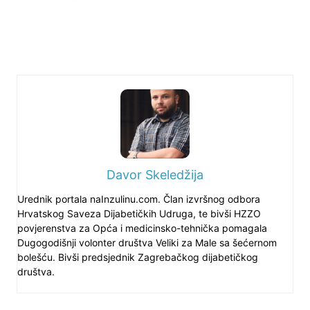
Davor Skeledžija
Urednik portala naInzulinu.com. Član izvršnog odbora
Hrvatskog Saveza Dijabetičkih Udruga, te bivši HZZO
povjerenstva za Opća i medicinsko-tehnička pomagala
Dugogodišnji volonter društva Veliki za Male sa šećernom
bolešću. Bivši predsjednik Zagrebačkog dijabetičkog
društva.