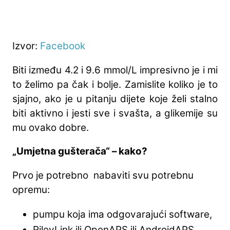
Izvor:
Facebook
Biti između 4.2 i 9.6 mmol/L impresivno je i mi
to želimo pa čak i bolje. Zamislite koliko je to
sjajno, ako je u pitanju dijete koje želi stalno
biti aktivno i jesti sve i svašta, a glikemije su
mu ovako dobre.
„Umjetna gušterača“ – kako?
Prvo je potrebno nabaviti svu potrebnu
opremu:
pumpu koja ima odgovarajući software,
RileyLink ili OpenAPS ili AndroidAPS