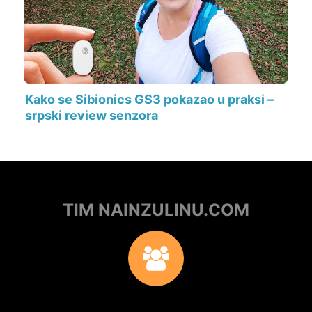
Kako se Sibionics GS3 pokazao u praksi –
srpski review senzora
TIM NAINZULINU.COM