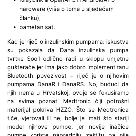
hardware (više o tome u sljedećem
članku),
pametan sat.
Kad je riječ o inzulinskim pumpama: iskustva
su pokazala da Dana inzulinska pumpa
tvrtke Sooil odlično radi u sklopu umjetne
gušterače jer ima jako dobro implementiranu
Bluetooth povezivost − riječ je o njihovim
pumpama DanaR i DanaRS. No, budući da
njih nema u Hrvatskoj, ovdje se fokusiramo
na svima poznati Medtronic čiji potrošni
materijal pokriva HZZO. Što se Medtronica
tiče, vjerovali ili ne, bolje je imati što stariji
model njihove pumpe, jer novije inačice
pumpe koriste napredniju zaštitu pa nije