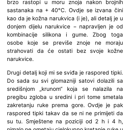
brzo rastopi u moru znoja nakon brojnih
sastanaka na + 40°C. Ovdje se izvana čini
kao da je kožna narukvica (i je), ali detalj je u
donjem dijelu narukvice − napravljen je od
kombinacije silikona i gume. Zbog toga
osobe koje se previše znoje ne moraju
strahovati da će ostati bez svoje kožne
narukvice.
Drugi detalj koji mi se sviđa je raspored tipki.
Do sada su svi glomazniji satovi dolazili sa
središnjom „krunom“ koja se nalazila na
pregibu zgloba u sredini i pri tome smetala
zakretanju ruke prema gore. Ovdje je pak
raspored tipki takav da se ni ne primijeti da
su tu. Smještene na poziciji od 2 h i 4 h,
nimalo ne ometaju cjelokupno kretanje ruke u