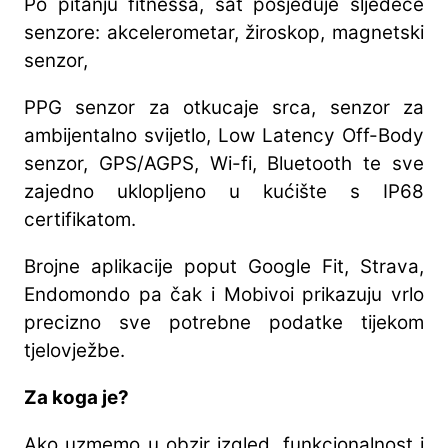
Po pitanju fitnessa, sat posjeduje sljedeće
senzore: akcelerometar, žiroskop, magnetski
senzor,
PPG senzor za otkucaje srca, senzor za
ambijentalno svijetlo, Low Latency Off-Body
senzor, GPS/AGPS, Wi-fi, Bluetooth te sve
zajedno uklopljeno u kućište s IP68
certifikatom.
Brojne aplikacije poput Google Fit, Strava,
Endomondo pa čak i Mobivoi prikazuju vrlo
precizno sve potrebne podatke tijekom
tjelovježbe.
Za koga je?
Ako uzmemo u obzir izgled, funkcionalnost i