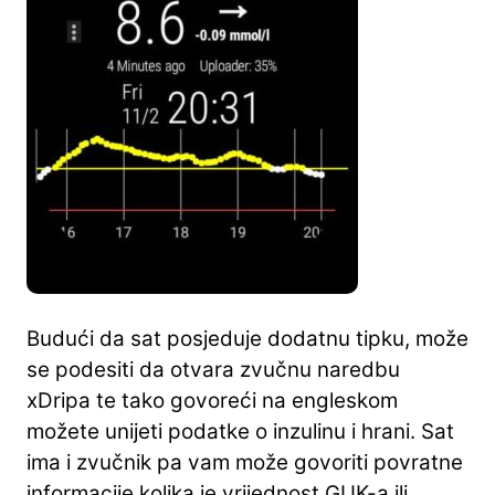
Budući da sat posjeduje dodatnu tipku, može
se podesiti da otvara zvučnu naredbu
xDripa te tako govoreći na engleskom
možete unijeti podatke o inzulinu i hrani. Sat
ima i zvučnik pa vam može govoriti povratne
informacije kolika je vrijednost GUK-a ili