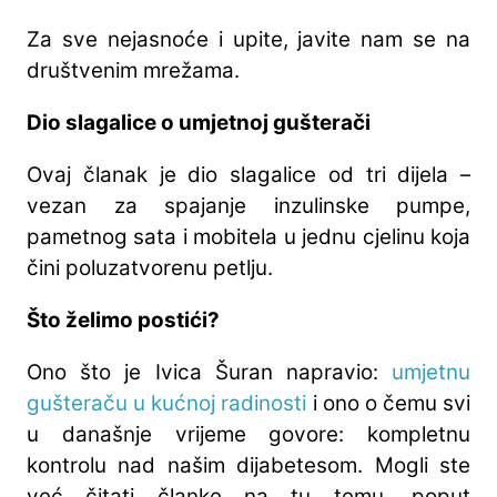
Za sve nejasnoće i upite, javite nam se na
društvenim mrežama.
Dio slagalice o umjetnoj gušterači
Ovaj članak je dio slagalice od tri dijela –
vezan za spajanje inzulinske pumpe,
pametnog sata i mobitela u jednu cjelinu koja
čini poluzatvorenu petlju.
Što želimo postići?
Ono što je Ivica Šuran napravio:
umjetnu
gušteraču u kućnoj radinosti
i ono o čemu svi
u današnje vrijeme govore: kompletnu
kontrolu nad našim dijabetesom. Mogli ste
već čitati članke na tu temu, poput