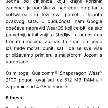
Jedna od činjenica koju krajnji korisnik
zanemari je podrška za napredak po pitanju
softwarea. Tu leži sva pamet i ljepota
ovakvog sata. U budućnosti nam Google
obećava napraviti WearOS koji će biti daleko
pametniji, intuitivniji te štedljiviji u odnosu na
trenutnu inačicu. Za nas to znači da ćemo
još rjeđe morati puniti sat i da se sve više
približavamo primjeru s majstorom Jozom s
autopijace.
Osim toga, Qualcomm® Snapdragon Wear™
2100 pogoni ovaj sat uz 512 MB RAM-a i
zapremine od 4 GB memorije.
Fitness