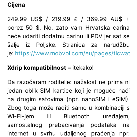
Cijena
249.99 US$ / 219.99 £ / 369.99 AU$ +
porez 50 $. No, zato vam Hrvatska carina
neće udariti dodatnu carinu ili PDV jer sat se
šalje iz Poljske. Stranica za narudžbu
je:
https://www.mobvoi.com/eu/pages/ticwatc
Xdrip kompatibilnost −
itekako!
Da razočaram roditelje: nažalost ne prima ni
jedan oblik SIM kartice koji je moguće naći
na drugim satovima (npr. nanoSIM i eSIM).
Zbog toga može raditi samo u kombinaciji s
Wi-FI-jem ili Bluetooth uređajem,
samostalnog prebacivanja podataka na
internet u svrhu udaljenog praćenja npr.