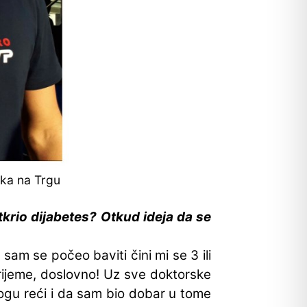
aka na Trgu
tkrio dijabetes? Otkud ideja da se
am se počeo baviti čini mi se 3 ili
 vrijeme, doslovno! Uz sve doktorske
 mogu reći i da sam bio dobar u tome