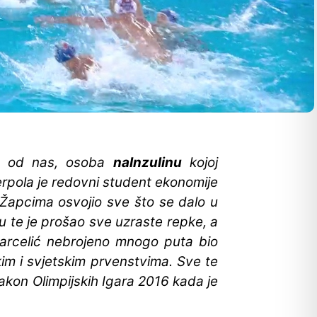
an od nas, osoba
naInzulinu
kojoj
erpola je redovni student ekonomije
Žapcima osvojio sve što se dalo u
ju te je prošao sve uzraste repke, a
arcelić nebrojeno mnogo puta bio
im i svjetskim prvenstvima. Sve te
 nakon Olimpijskih Igara 2016 kada je