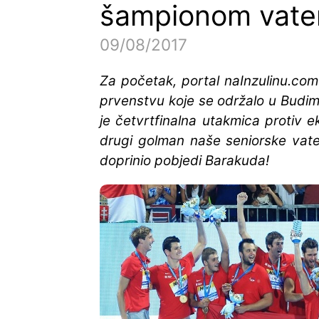
šampionom vater
09/08/2017
Za početak, portal naInzulinu.com 
prvenstvu koje se održalo u Budi
je četvrtfinalna utakmica protiv e
drugi golman naše seniorske vater
doprinio pobjedi Barakuda!