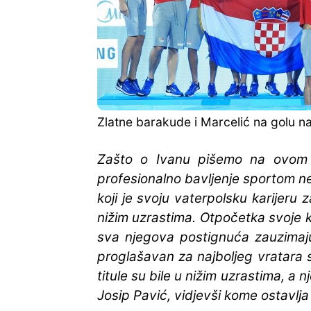
Zlatne barakude i Marcelić na golu n
Zašto o Ivanu pišemo na ovom 
profesionalno bavljenje sportom ne
koji je svoju vaterpolsku karijer
nižim uzrastima. Otpočetka svoje ka
sva njegova postignuća zauzimaj
proglašavan za najboljeg vratara 
titule su bile u nižim uzrastima, a 
Josip Pavić, vidjevši kome ostavlja s