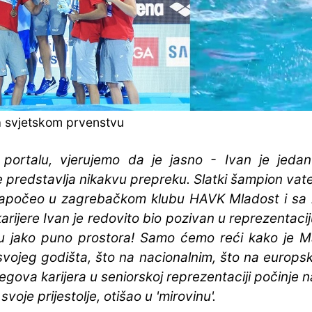
a svjetskom prvenstvu
portalu, vjerujemo da je jasno - Ivan je jed
 predstavlja nikakvu prepreku. Slatki šampion vat
u započeo u zagrebačkom klubu HAVK Mladost i sa 
rijere Ivan je redovito bio pozivan u reprezentaci
u jako puno prostora! Samo ćemo reći kako je M
svojeg godišta, što na nacionalnim, što na europsk
njegova karijera u seniorskoj reprezentaciji počinje
voje prijestolje, otišao u 'mirovinu'.