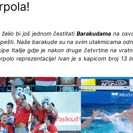
pola!
želio bi još jednom čestitati
Barakudama
na osvo
mpešti. Naše barakude su na svim utakmicama odni
kipe Italije gdje je nakon druge četvrtine na vrat
polo reprezentacije! Ivan je s kapicom broj 13 im