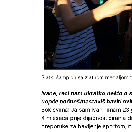
Slatki šampion sa zlatnom medaljom t
Ivane, reci nam ukratko nešto o s
uopće počneš/nastaviš baviti ov
Bok svima! Ja sam Ivan i imam 23 g
4 mjeseca prije dijagnosticiranja d
preporuke za bavljenje sportom, nas