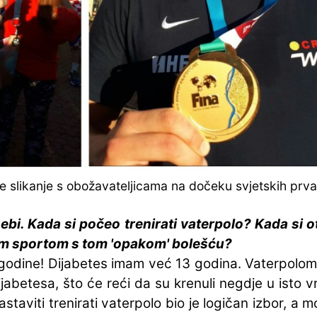
e slikanje s obožavateljicama na dočeku svjetskih prv
ebi. Kada si počeo trenirati vaterpolo? Kada si o
im sportom s tom 'opakom' bolešću?
odine! Dijabetes imam već 13 godina. Vaterpolom s
ijabetesa, što će reći da su krenuli negdje u isto
taviti trenirati vaterpolo bio je logičan izbor, a