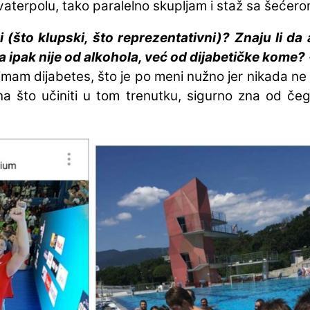
vaterpolu, tako paralelno skupljam i staž sa šećero
(što klupski, što reprezentativni)? Znaju li da 
 ipak nije od alkohola, već od dijabetičke kome? 
mam dijabetes, što je po meni nužno jer nikada ne z
a što učiniti u tom trenutku, sigurno zna od če