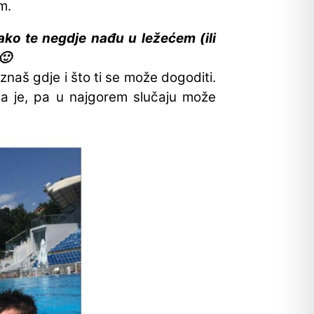
m.
ako te negdje nađu u ležećem (ili
🙂
naš gdje i što ti se može dogoditi.
ga je, pa u najgorem slučaju može