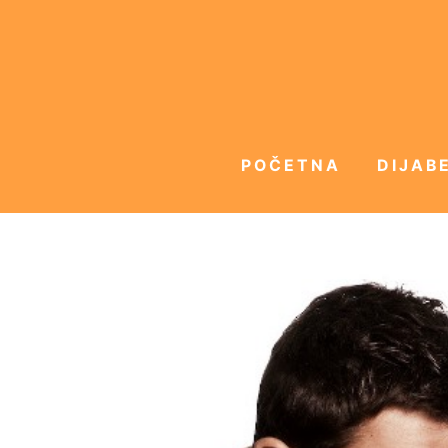
POČETNA
DIJABE