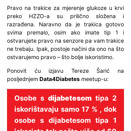
Pravo na trakice za mjerenje glukoze u krvi
preko HZZO-a su prilično složena i
razrađena. Naravno da je trakica gotovo
svima premalo, osim ako imate tip 1 i
ostvarujete pravo na senzore pa vam trakice
ne trebaju. Ipak, postoje načini da ono na što
ostvarujemo pravo – što bolje iskoristimo.
Ponovit ću izjavu Tereze Šarić na
posljednjem
Data4Diabetes
meetup-u:
Osobe s
dijabetesom
tipa 2
iskorištavaju samo 17 % , dok
osobe s dijabetesom tipa 1