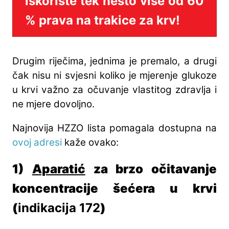
iskoriste tek nešto više od 60
% prava na trakice za krv!
Drugim riječima, jednima je premalo, a drugi
čak nisu ni svjesni koliko je mjerenje glukoze
u krvi važno za očuvanje vlastitog zdravlja i
ne mjere dovoljno.
Najnovija HZZO lista pomagala dostupna na
ovoj adresi
kaže ovako:
1)
Aparatić
za brzo očitavanje
koncentracije šećera u krvi
(
indikacija 172
)