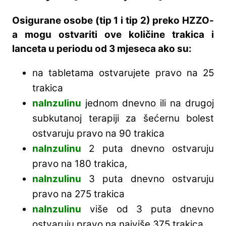
Osigurane osobe (tip 1 i tip 2) preko HZZO-
a mogu ostvariti ove količine trakica i
lanceta u periodu od 3 mjeseca ako su:
na tabletama ostvarujete pravo na 25
trakica
naInzulinu
jednom dnevno ili na drugoj
subkutanoj terapiji za šećernu bolest
ostvaruju pravo na 90 trakica
naInzulinu
2 puta dnevno ostvaruju
pravo na 180 trakica,
naInzulinu
3 puta dnevno ostvaruju
pravo na 275 trakica
naInzulinu
više od 3 puta dnevno
ostvaruju pravo na najviše 375 trakica