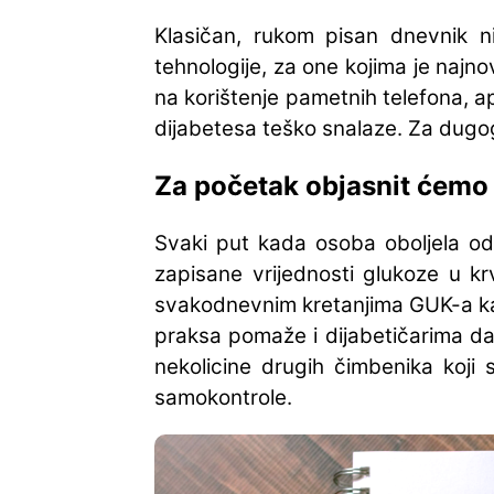
Klasičan, rukom pisan dnevnik ni
tehnologije, za one kojima je najno
na korištenje pametnih telefona, apl
dijabetesa teško snalaze. Za dug
Za početak objasnit ćemo
Svaki put kada osoba oboljela od 
zapisane vrijednosti glukoze u krv
svakodnevnim kretanjima GUK-a kako 
praksa pomaže i dijabetičarima da i
nekolicine drugih čimbenika koji
samokontrole.