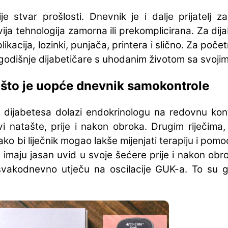
je stvar prošlosti. Dnevnik je i dalje prijatelj
vija tehnologija zamorna ili prekomplicirana. Za d
ikacija, lozinki, punjača, printera i slično. Za poče
ogodišnje dijabetičare s uhodanim životom sa svo
 što je uopće dnevnik samokontrole
dijabetesa dolazi endokrinologu na redovnu kontr
i natašte, prije i nakon obroka. Drugim riječima, 
bi liječnik mogao lakše mijenjati terapiju i pomoći
maju jasan uvid u svoje šećere prije i nakon obroka
 svakodnevno utječu na oscilacije GUK-a. To su g