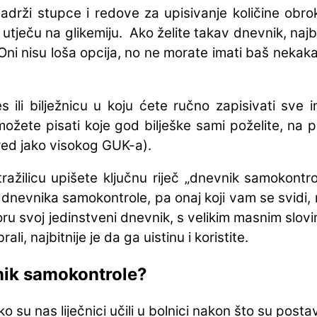
drži stupce i redove za upisivanje količine obrok
 utječu na glikemiju. Ako želite takav dnevnik, najbo
. Oni nisu loša opcija, no ne morate imati baš neka
ili bilježnicu u koju ćete ručno zapisivati sve inf
ožete pisati koje god bilješke sami poželite, na 
ed jako visokog GUK-a).
ražilicu upišete ključnu riječ „dnevnik samokontr
 dnevnika samokontrole, pa onaj koji vam se svidi, m
 svoj jedinstveni dnevnik, s velikim masnim slovim
li, najbitnije je da ga uistinu i koristite.
nik samokontrole?
o su nas liječnici učili u bolnici nakon što su postav