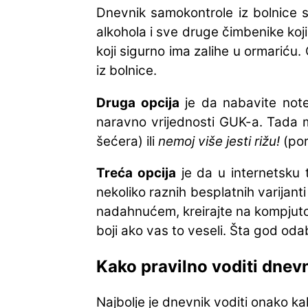
Dnevnik samokontrole iz bolnice sa
alkohola i sve druge čimbenike koji
koji sigurno ima zalihe u ormariću
iz bolnice.
Druga opcija
je da nabavite notes 
naravno vrijednosti GUK-a. Tada m
šećera) ili
nemoj više jesti rižu!
(por
Treća opcija
je da u internetsku t
nekoliko raznih besplatnih varijanti
nadahnućem, kreirajte na kompjutoru
boji ako vas to veseli. Šta god odabra
Kako pravilno voditi dnev
Najbolje je dnevnik voditi onako kak