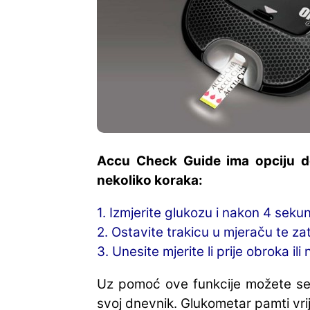
Accu Check Guide ima opciju d
nekoliko koraka:
1. Izmjerite glukozu i nakon 4 seku
2. Ostavite trakicu u mjeraču te z
3. Unesite mjerite li prije obroka il
Uz pomoć ove funkcije možete se po
svoj dnevnik. Glukometar pamti vri