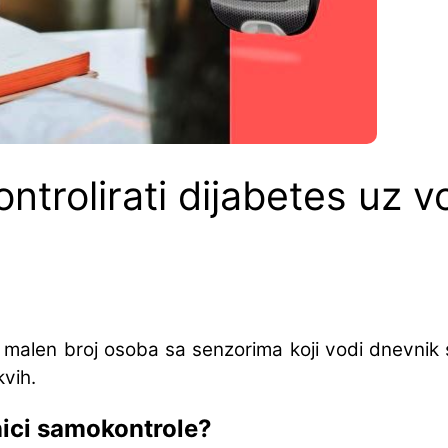
ntrolirati dijabetes uz 
je malen broj osoba sa senzorima koji vodi dnevnik 
kvih.
nici samokontrole?