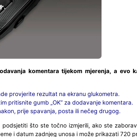
odavanja komentara tijekom mjerenja, a evo k
nde provjerite rezultat na ekranu glukometra.
atim pritisnite gumb „OK” za dodavanje komentara.
i nakon, prije spavanja, posta ili nečeg drugog.
dsjetiti što ste točno izmjerili, ako ste zaborav
jeme i datum zadnjeg unosa i može prikazati 720 p