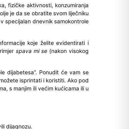
a, fizičke aktivnosti, konzumiranja
lje je da se obratite svom liječniku
kav specijalan dnevnik samokontrole
ormacije koje želite evidentirati i
primjer
spava mi se
(nakon visokog
ole dijabetesa”. Ponudit će vam se
ožete isprintati i koristiti. Ako pod
a, s manjim ili većim kućicama ili u
ili dijagnozu.