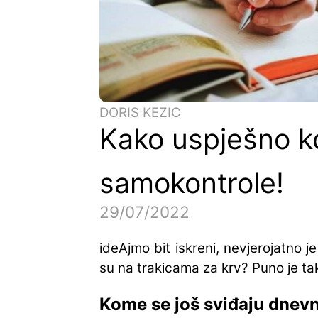
DORIS KEZIC
Kako uspješno ko
samokontrole!
29/07/2022
ideAjmo bit iskreni, nevjerojatno 
su na trakicama za krv? Puno je ta
Kome se još sviđaju dnev