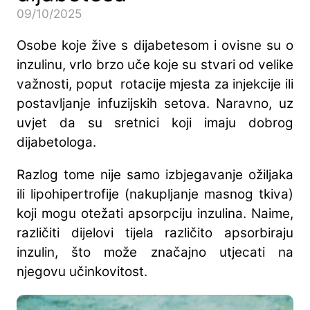
09/10/2025
Osobe koje žive s dijabetesom i ovisne su o
inzulinu, vrlo brzo uče koje su stvari od velike
važnosti, poput rotacije mjesta za injekcije ili
postavljanje infuzijskih setova. Naravno, uz
uvjet da su sretnici koji imaju dobrog
dijabetologa.
Razlog tome nije samo izbjegavanje ožiljaka
ili lipohipertrofije (nakupljanje masnog tkiva)
koji mogu otežati apsorpciju inzulina. Naime,
različiti dijelovi tijela različito apsorbiraju
inzulin, što može značajno utjecati na
njegovu učinkovitost.