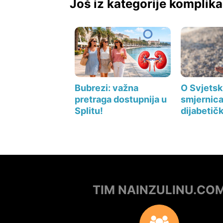
Još iz kategorije komplika
O Svjets
Bubrezi: važna
smjernic
pretraga dostupnija u
dijabetič
Splitu!
TIM NAINZULINU.CO