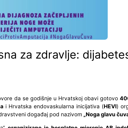
na za zdravlje: dijabete
govore da se godišnje u Hrvatskoj obavi gotovo
40
ba
i Hrvatska endovaskularna inicijativa (
HEVI
) or
ozdravstveni događaj pod nazivom
„
Noga glavu čuv
va“
organizirano je besplatno mjerenje AB inde