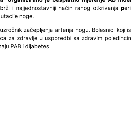
ajbrži i najjednostavniji način ranog otkrivanja
p
er
putacije noge.
zročnik začepljenja arterija nogu. Bolesnici koji
dica za zdravlje u usporedbi sa zdravim pojedinci
maju PAB i dijabetes.