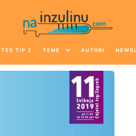
TES TIP 2
TEME
AUTORI
NEWS