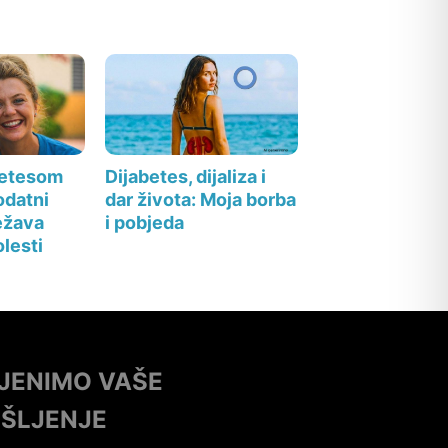
betesom
Dijabetes, dijaliza i
odatni
dar života: Moja borba
težava
i pobjeda
olesti
IJENIMO VAŠE
IŠLJENJE