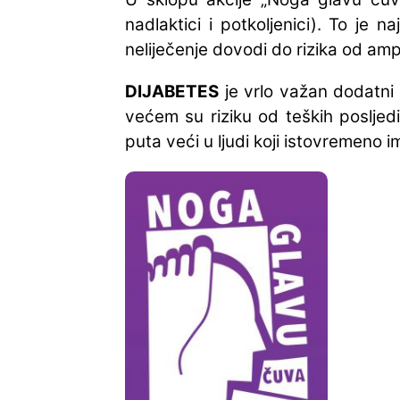
nadlaktici i potkoljenici). To je n
neliječenje dovodi do rizika od am
DIJABETES
je vrlo važan dodatni u
većem su riziku od teških poslje
puta veći u ljudi koji istovremeno i