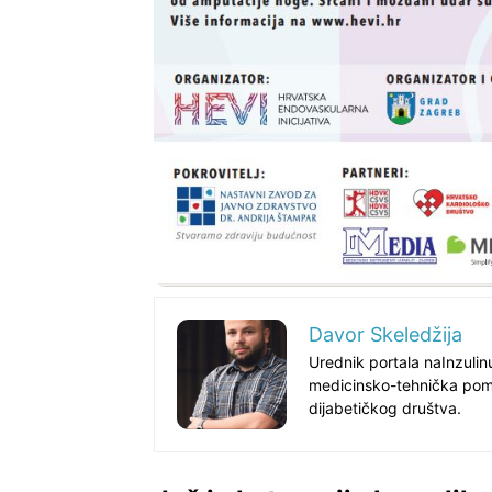
Davor Skeledžija
Urednik portala naInzuli
medicinsko-tehnička poma
dijabetičkog društva.