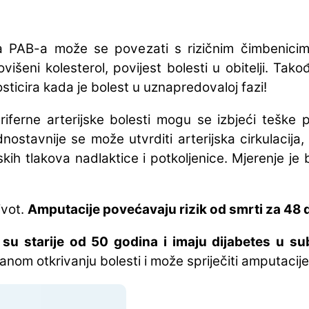
a PAB-a može se povezati s rizičnim čimbenicim
povišeni kolesterol, povijest bolesti u obitelji. Ta
osticira kada je bolest u uznapredovaloj fazi!
erne arterijske bolesti mogu se izbjeći teške p
dnostavnije se može utvrditi arterijska cirkulacij
jskih tlakova nadlaktice i potkoljenice. Mjerenje j
ivot.
Amputacije povećavaju rizik od smrti za 48 
u starije od 50 godina i imaju dijabetes u su
anom otkrivanju bolesti i može spriječiti amputacije