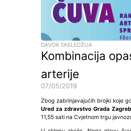
DAVOR SKELEDŽIJA
Kombinacija opas
arterije
07/05/2019
Zbog zabrinjavajućih brojki koje 
Ured za zdravstvo Grada Zagre
11,55 sati na Cvjetnom trgu javn
U sklopu akcije „Noga glavu ču