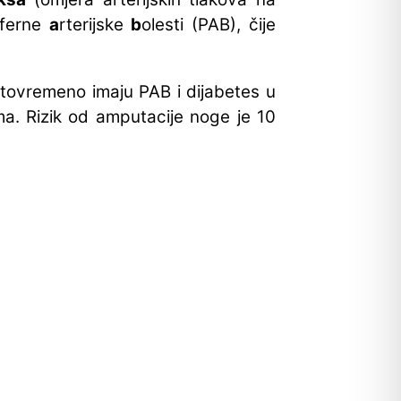
iferne
a
rterijske
b
olesti (PAB), čije
 istovremeno imaju PAB i dijabetes u
ma. Rizik od amputacije noge je 10