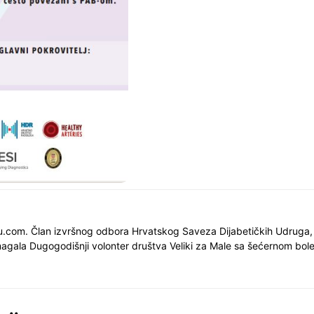
nu.com. Član izvršnog odbora Hrvatskog Saveza Dijabetičkih Udruga,
gala Dugogodišnji volonter društva Veliki za Male sa šećernom bol