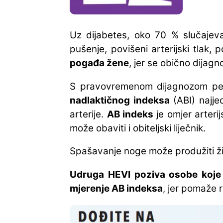
Uz dijabetes, oko 70 % slučajev
pušenje, povišeni arterijski tlak, 
pogađa žene
, jer se obično dijagn
S pravovremenom dijagnozom perif
nadlaktičnog indeksa
(ABI) najje
arterije.
AB indeks
je omjer arteri
može obaviti i obiteljski liječnik.
Spašavanje noge može produžiti ž
Udruga HEVI poziva osobe koje s
mjerenje AB indeksa
, jer pomaže r