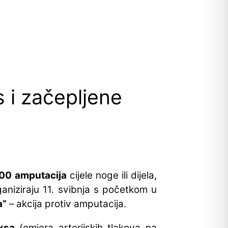
s i začepljene
00 amputacija
cijele noge ili dijela,
ganiziraju 11. svibnja s početkom u
a”
– akcija protiv amputacija.
ksa
(omjera arterijskih tlakova na