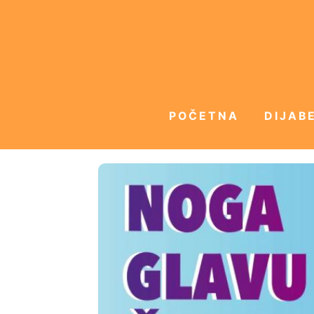
POČETNA
DIJABE