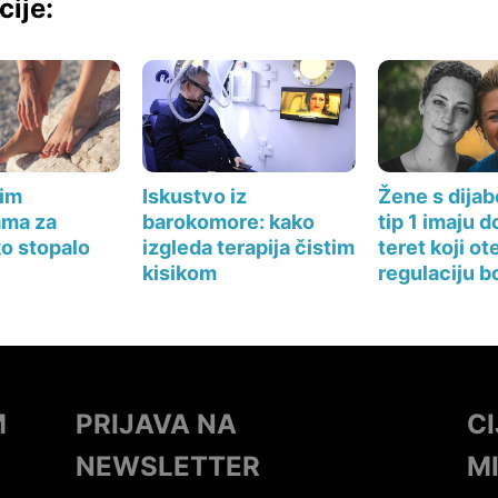
cije:
kim
Iskustvo iz
Žene s dija
ama za
barokomore: kako
tip 1 imaju d
ko stopalo
izgleda terapija čistim
teret koji o
kisikom
regulaciju b
M
PRIJAVA NA
C
NEWSLETTER
M