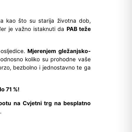
a kao što su starija životna dob,
kođer je važno istaknuti da
PAB teže
osljedice.
Mjerenjem gležanjsko-
a, odnosno koliko su prohodne vaše
e brzo, bezbolno i jednostavno te ga
do 71 %!
botu na Cvjetni trg na besplatno
.