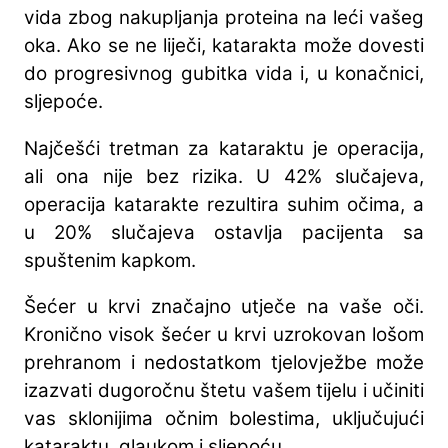
vida zbog nakupljanja proteina na leći vašeg
oka. Ako se ne liječi, katarakta može dovesti
do progresivnog gubitka vida i, u konačnici,
sljepoće.
Najčešći tretman za kataraktu je operacija,
ali ona nije bez rizika. U 42% slučajeva,
operacija katarakte rezultira suhim očima, a
u 20% slučajeva ostavlja pacijenta sa
spuštenim kapkom.
Šećer u krvi značajno utječe na vaše oči.
Kronično visok šećer u krvi uzrokovan lošom
prehranom i nedostatkom tjelovježbe može
izazvati dugoročnu štetu vašem tijelu i učiniti
vas sklonijima očnim bolestima, uključujući
kataraktu, glaukom i sljepoću.