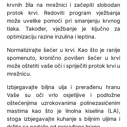
krvnih žila na mrežnici i začepiti slobodan
protok krvi. Redoviti program vježbanja
može uvelike pomoći pri smanjenju krvnog
tlaka. Također, vježbanje je ključno za
optimizaciju razine inzulina i leptina.
Normalizirajte šećer u krvi. Kao što je ranije
spomenuto, kronično povišen šećer u krvi
može oštetiti vaše oči i spriječiti protok krvi u
mrežnicu.
Izbjegavajte biljna ulja i prerađenu hranu
Vaše su oči vrlo osjetljive i podložne
oštećenjima uzrokovanima polinezasićenim
mastima kao što je linolna kiselina (LA),
stoga izbjegavajte kuhanje s biljnim uljima i
držite se podalje od prerađene hrane.