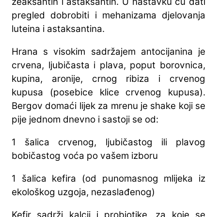
zeaksantin i astaksantin. U nastavku ću dati
pregled dobrobiti i mehanizama djelovanja
luteina i astaksantina.
Hrana s visokim sadržajem antocijanina je
crvena, ljubičasta i plava, poput borovnica,
kupina, aronije, crnog ribiza i crvenog
kupusa (posebice klice crvenog kupusa).
Bergov domaći lijek za mrenu je shake koji se
pije jednom dnevno i sastoji se od:
1 šalica crvenog, ljubičastog ili plavog
bobičastog voća po vašem izboru
1 šalica kefira (od punomasnog mlijeka iz
ekološkog uzgoja, nezaslađenog)
Kefir sadrži kalcij i probiotike, za koje se