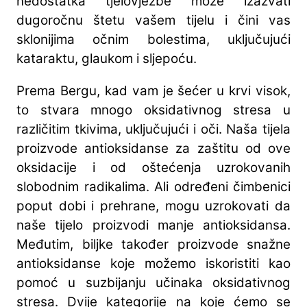
nedostatka tjelovježbe može izazvati
dugoročnu štetu vašem tijelu i čini vas
sklonijima očnim bolestima, uključujući
kataraktu, glaukom i sljepoću.
Prema Bergu, kad vam je šećer u krvi visok,
to stvara mnogo oksidativnog stresa u
različitim tkivima, uključujući i oči. Naša tijela
proizvode antioksidanse za zaštitu od ove
oksidacije i od oštećenja uzrokovanih
slobodnim radikalima. Ali određeni čimbenici
poput dobi i prehrane, mogu uzrokovati da
naše tijelo proizvodi manje antioksidansa.
Međutim, biljke također proizvode snažne
antioksidanse koje možemo iskoristiti kao
pomoć u suzbijanju učinaka oksidativnog
stresa. Dvije kategorije na koje ćemo se