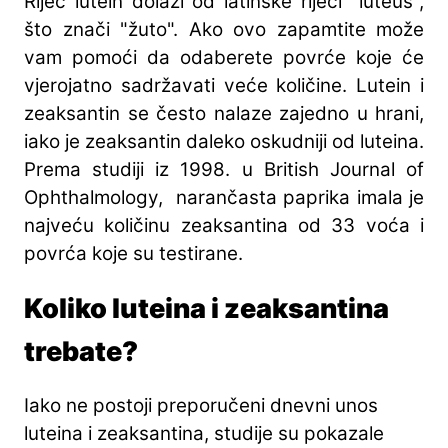
Riječ lutein dolazi od latinske riječi "luteus",
što znači "žuto". Ako ovo zapamtite može
vam pomoći da odaberete povrće koje će
vjerojatno sadržavati veće količine. Lutein i
zeaksantin se često nalaze zajedno u hrani,
iako je zeaksantin daleko oskudniji od luteina.
Prema studiji iz 1998. u British Journal of
Ophthalmology, narančasta paprika imala je
najveću količinu zeaksantina od 33 voća i
povrća koje su testirane.
Koliko luteina i zeaksantina
trebate?
Iako ne postoji preporučeni dnevni unos
luteina i zeaksantina, studije su pokazale