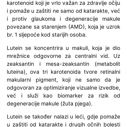
karotenoid koji je vrlo važan za zdravlje očiju
i pomaže u zaštiti ne samo od katarakte, već
i protiv glaukoma i degeneracije makule
povezane sa starenjem (AMD), koja je uzrok
br. 1 sljepoće kod starijih osoba.
Lutein se koncentrira u makuli, koja je dio
mrežnice odgovorne za centralni vid. Uz
zeaksantin i mesa-zeaksantin (metabolit
luteina), ova tri karotenoida tvore retinalni
makularni pigment, koji ne samo da je
odgovoran za optimiziranje vizualne izvedbe,
već i služi kao biomarker za rizik od
degeneracije makule (žuta pjega).
Lutein se također nalazi u leći, gdje pomaže
u zaštiti od katarakte i drugih očnih bolesti