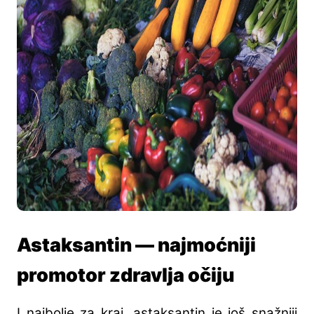
Astaksantin — najmoćniji
promotor zdravlja očiju
I najbolje za kraj, astaksantin je još snažniji