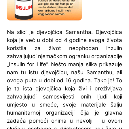
Na slici je djevojčica Samantha. Djevojčica
koja je već u dobi od 4 godine svoga života
koristila za život neophodan inzulin
zahvaljujući njemačkom ogranku organizacije
„Insulin for Life“. Nešto manja slika prikazuje
nam tu istu djevojčicu, našu Samanthu, ali
ovoga puta u dobi od 16 godina. Tako je! To
je ta ista djevojčica koja živi i preživljava
zahvaljujući samosvijesti onih ljudi koji
umjesto u smeće, svoje materijale šalju
humanitarnoj organizaciji čija je glavna
zadaća pomoći onima u nevolji – u ovom
slučaju osobama s dijabetesom koji žive u