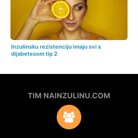
Inzulinsku rezistenciju imaju svi s
dijabetesom tip 2
TIM NAINZULINU.COM