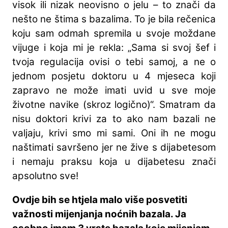
visok ili nizak neovisno o jelu – to znači da
nešto ne štima s bazalima. To je bila rečenica
koju sam odmah spremila u svoje moždane
vijuge i koja mi je rekla: „Sama si svoj šef i
tvoja regulacija ovisi o tebi samoj, a ne o
jednom posjetu doktoru u 4 mjeseca koji
zapravo ne može imati uvid u sve moje
životne navike (skroz logično)“. Smatram da
nisu doktori krivi za to ako nam bazali ne
valjaju, krivi smo mi sami. Oni ih ne mogu
naštimati savršeno jer ne žive s dijabetesom
i nemaju praksu koja u dijabetesu znači
apsolutno sve!
Ovdje bih se htjela malo više posvetiti
važnosti mijenjanja noćnih bazala. Ja