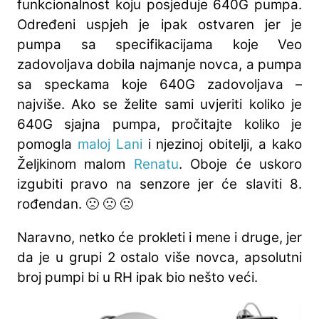
funkcionalnost koju posjeduje 640G pumpa.
Određeni uspjeh je ipak ostvaren jer je
pumpa sa specifikacijama koje Veo
zadovoljava dobila najmanje novca, a pumpa
sa speckama koje 640G zadovoljava –
najviše. Ako se želite sami uvjeriti koliko je
640G sjajna pumpa, pročitajte koliko je
pomogla
maloj Lani
i njezinoj obitelji, a kako
Željkinom malom
Renatu
. Oboje će uskoro
izgubiti pravo na senzore jer će slaviti 8.
rođendan. 🙁 🙁 🙁
Naravno, netko će prokleti i mene i druge, jer
da je u grupi 2 ostalo više novca, apsolutni
broj pumpi bi u RH ipak bio nešto veći.