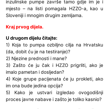
inzulinske pumpe završe tamo gdje im je i
mjesto – na listi pomagala HZZO-a, kao u
Sloveniji i mnogim drugim zemljama.
Kraj prvog dijela.
U drugom dijelu čitajte:
1) Koja to pumpa ozbiljno cilja na Hrvatsku
(da, dobit ću je na testiranje)?
2) Njezine prednosti i mane?
3) Zašto će ju čak i HZZO prigrliti, ako je
imalo pametan i dosljedan?
4) Koje grupe pacijenata će ju prokleti, ako
im ona bude jedina opcija?
5) Kako je ustvari izgledao ovogodišnji
proces javne nabave i zašto je toliko kasnio?