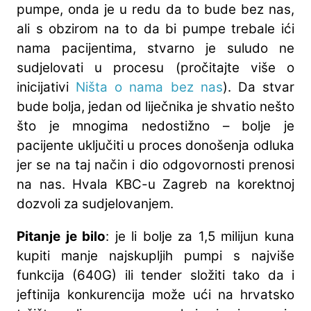
pumpe, onda je u redu da to bude bez nas,
ali s obzirom na to da bi pumpe trebale ići
nama pacijentima, stvarno je suludo ne
sudjelovati u procesu (pročitajte više o
inicijativi
Ništa o nama bez nas
). Da stvar
bude bolja, jedan od liječnika je shvatio nešto
što je mnogima nedostižno – bolje je
pacijente uključiti u proces donošenja odluka
jer se na taj način i dio odgovornosti prenosi
na nas. Hvala KBC-u Zagreb na korektnoj
dozvoli za sudjelovanjem.
Pitanje je bilo
: je li bolje za 1,5 milijun kuna
kupiti manje najskupljih pumpi s najviše
funkcija (640G) ili tender složiti tako da i
jeftinija konkurencija može ući na hrvatsko