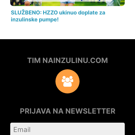
SLUŽBENO: HZZO ukinuo doplate za
inzulinske pumpe!
TIM NAINZULINU.COM
PRIJAVA NA NEWSLETTER