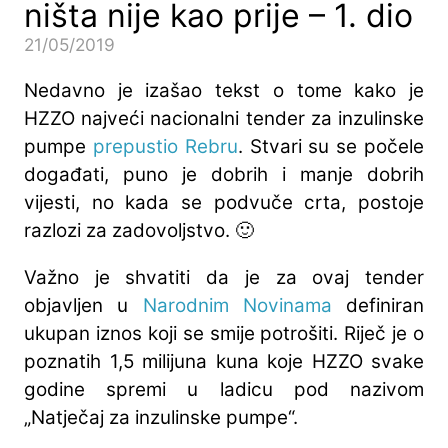
ništa nije kao prije – 1. dio
21/05/2019
Nedavno je izašao tekst o tome kako je
HZZO najveći nacionalni tender za inzulinske
pumpe
prepustio Rebru
. Stvari su se počele
događati, puno je dobrih i manje dobrih
vijesti, no kada se podvuče crta, postoje
razlozi za zadovoljstvo. 🙂
Važno je shvatiti da je za ovaj tender
objavljen u
Narodnim Novinama
definiran
ukupan iznos koji se smije potrošiti. Riječ je o
poznatih 1,5 milijuna kuna koje HZZO svake
godine spremi u ladicu pod nazivom
„Natječaj za inzulinske pumpe“.