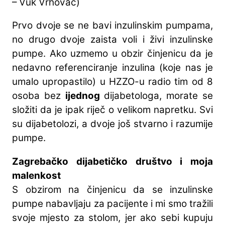
– Vuk Vrhovac)
Prvo dvoje se ne bavi inzulinskim pumpama,
no drugo dvoje zaista voli i živi inzulinske
pumpe. Ako uzmemo u obzir činjenicu da je
nedavno referenciranje inzulina (koje nas je
umalo upropastilo) u HZZO-u radio tim od 8
osoba bez
ijednog
dijabetologa, morate se
složiti da je ipak riječ o velikom napretku. Svi
su dijabetolozi, a dvoje još stvarno i razumije
pumpe.
Zagrebačko dijabetičko društvo i moja
malenkost
S obzirom na činjenicu da se inzulinske
pumpe nabavljaju za pacijente i mi smo tražili
svoje mjesto za stolom, jer ako sebi kupuju