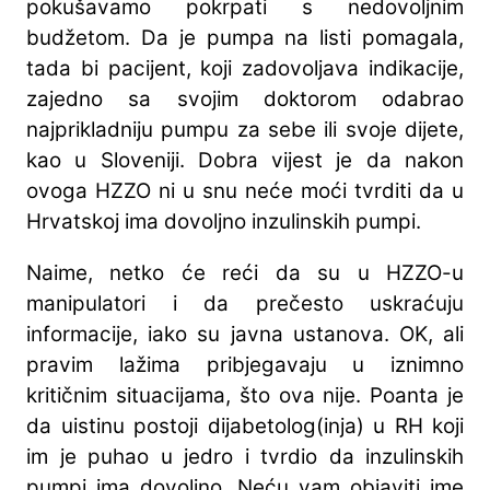
pokušavamo pokrpati s nedovoljnim
budžetom. Da je pumpa na listi pomagala,
tada bi pacijent, koji zadovoljava indikacije,
zajedno sa svojim doktorom odabrao
najprikladniju pumpu za sebe ili svoje dijete,
kao u Sloveniji. Dobra vijest je da nakon
ovoga HZZO ni u snu neće moći tvrditi da u
Hrvatskoj ima dovoljno inzulinskih pumpi.
Naime, netko će reći da su u HZZO-u
manipulatori i da prečesto uskraćuju
informacije, iako su javna ustanova. OK, ali
pravim lažima pribjegavaju u iznimno
kritičnim situacijama, što ova nije. Poanta je
da uistinu postoji dijabetolog(inja) u RH koji
im je puhao u jedro i tvrdio da inzulinskih
pumpi ima dovoljno. Neću vam objaviti ime