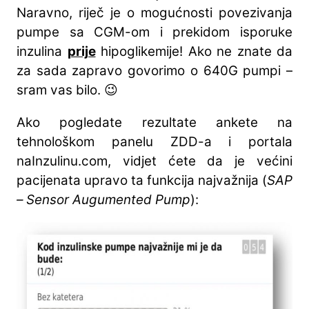
Naravno, riječ je o mogućnosti povezivanja
pumpe sa CGM-om i prekidom isporuke
inzulina
prije
hipoglikemije! Ako ne znate da
za sada zapravo govorimo o 640G pumpi –
sram vas bilo. 😉
Ako pogledate rezultate ankete na
tehnološkom panelu ZDD-a i portala
naInzulinu.com, vidjet ćete da je većini
pacijenata upravo ta funkcija najvažnija (
SAP
– Sensor Augumented Pump
):