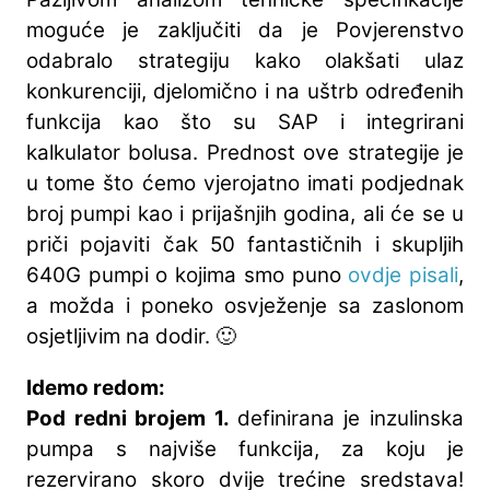
moguće je zaključiti da je Povjerenstvo
odabralo strategiju kako olakšati ulaz
konkurenciji, djelomično i na uštrb određenih
funkcija kao što su SAP i integrirani
kalkulator bolusa. Prednost ove strategije je
u tome što ćemo vjerojatno imati podjednak
broj pumpi kao i prijašnjih godina, ali će se u
priči pojaviti čak 50 fantastičnih i skupljih
640G pumpi o kojima smo puno
ovdje pisali
,
a možda i poneko osvježenje sa zaslonom
osjetljivim na dodir. 🙂
Idemo redom:
Pod redni brojem 1.
definirana je inzulinska
pumpa s najviše funkcija, za koju je
rezervirano skoro dvije trećine sredstava!