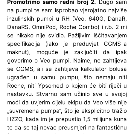
Promotrimo samo redni broj 2.
Dugo sam
na pumpi te sam isprobao vjerojatno najviše
inzulinskih pumpi u RH (Veo, 640G, DanaR,
DanaRS, OmniPod, Roche Combo) i r.b. 2 mi
se nikako nije svidio. Pažljivim iščitavanjem
specifikacija (iako je preduvjet CGMS-a
maknut), moguće je zaključiti da ipak
govorimo o Veo pumpi. Naime, ne zahtijeva
se CGMS, ali se zahtijeva kalkulator bolusa
ugrađen u samu pumpu, što nemaju niti
Roche, niti Ypsomed o kojem će biti riječi u
nastavku. Stvarno sam učinio sve u svojoj
moći da uvjerim cijelu ekipu da Veo više nije
„suvremena pumpa“, što je eksplicitno tražio
HZZO, kada im je prepustio 1,5 milijuna kuna
te da se taj novac preusmjeri na fantastičnu