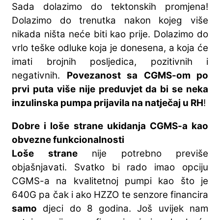
Sada dolazimo do tektonskih promjena!
Dolazimo do trenutka nakon kojeg više
nikada ništa neće biti kao prije. Dolazimo do
vrlo teške odluke koja je donesena, a koja će
imati brojnih posljedica, pozitivnih i
negativnih.
Povezanost sa CGMS-om po
prvi puta više nije preduvjet da bi se neka
inzulinska pumpa prijavila na natječaj u RH
!
Dobre i loše strane ukidanja CGMS-a kao
obvezne funkcionalnosti
Loše strane
nije potrebno previše
objašnjavati. Svatko bi rado imao opciju
CGMS-a na kvalitetnoj pumpi kao što je
640G pa čak i ako HZZO te senzore financira
samo
djeci do 8 godina. Još uvijek nam