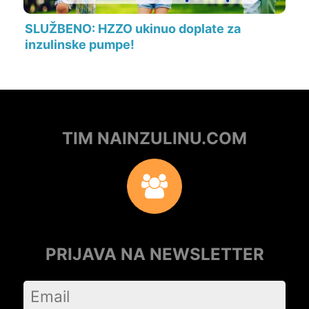
SLUŽBENO: HZZO ukinuo doplate za
inzulinske pumpe!
TIM NAINZULINU.COM
PRIJAVA NA NEWSLETTER