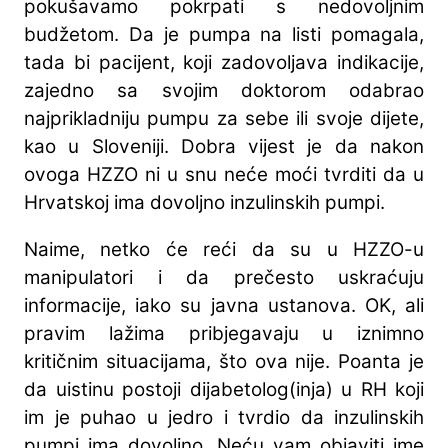
pokušavamo pokrpati s nedovoljnim
budžetom. Da je pumpa na listi pomagala,
tada bi pacijent, koji zadovoljava indikacije,
zajedno sa svojim doktorom odabrao
najprikladniju pumpu za sebe ili svoje dijete,
kao u Sloveniji. Dobra vijest je da nakon
ovoga HZZO ni u snu neće moći tvrditi da u
Hrvatskoj ima dovoljno inzulinskih pumpi.
Naime, netko će reći da su u HZZO-u
manipulatori i da prečesto uskraćuju
informacije, iako su javna ustanova. OK, ali
pravim lažima pribjegavaju u iznimno
kritičnim situacijama, što ova nije. Poanta je
da uistinu postoji dijabetolog(inja) u RH koji
im je puhao u jedro i tvrdio da inzulinskih
pumpi ima dovoljno. Neću vam objaviti ime