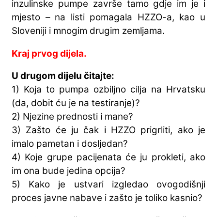
inzulinske pumpe završe tamo gdje im je i
mjesto – na listi pomagala HZZO-a, kao u
Sloveniji i mnogim drugim zemljama.
Kraj prvog dijela.
U drugom dijelu čitajte:
1) Koja to pumpa ozbiljno cilja na Hrvatsku
(da, dobit ću je na testiranje)?
2) Njezine prednosti i mane?
3) Zašto će ju čak i HZZO prigrliti, ako je
imalo pametan i dosljedan?
4) Koje grupe pacijenata će ju prokleti, ako
im ona bude jedina opcija?
5) Kako je ustvari izgledao ovogodišnji
proces javne nabave i zašto je toliko kasnio?