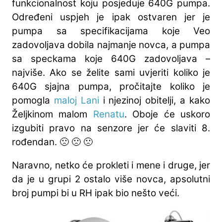
funkcionalnost koju posjeduje 640G pumpa.
Određeni uspjeh je ipak ostvaren jer je
pumpa sa specifikacijama koje Veo
zadovoljava dobila najmanje novca, a pumpa
sa speckama koje 640G zadovoljava –
najviše. Ako se želite sami uvjeriti koliko je
640G sjajna pumpa, pročitajte koliko je
pomogla
maloj Lani
i njezinoj obitelji, a kako
Željkinom malom
Renatu
. Oboje će uskoro
izgubiti pravo na senzore jer će slaviti 8.
rođendan. 🙁 🙁 🙁
Naravno, netko će prokleti i mene i druge, jer
da je u grupi 2 ostalo više novca, apsolutni
broj pumpi bi u RH ipak bio nešto veći.