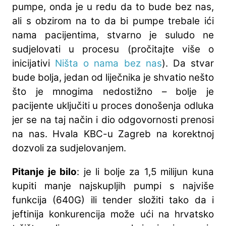
pumpe, onda je u redu da to bude bez nas,
ali s obzirom na to da bi pumpe trebale ići
nama pacijentima, stvarno je suludo ne
sudjelovati u procesu (pročitajte više o
inicijativi
Ništa o nama bez nas
). Da stvar
bude bolja, jedan od liječnika je shvatio nešto
što je mnogima nedostižno – bolje je
pacijente uključiti u proces donošenja odluka
jer se na taj način i dio odgovornosti prenosi
na nas. Hvala KBC-u Zagreb na korektnoj
dozvoli za sudjelovanjem.
Pitanje je bilo
: je li bolje za 1,5 milijun kuna
kupiti manje najskupljih pumpi s najviše
funkcija (640G) ili tender složiti tako da i
jeftinija konkurencija može ući na hrvatsko