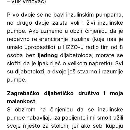
– Vuk Vrhovac)
Prvo dvoje se ne bavi inzulinskim pumpama,
no drugo dvoje zaista voli i živi inzulinske
pumpe. Ako uzmemo u obzir činjenicu da je
nedavno referenciranje inzulina (koje nas je
umalo upropastilo) u HZZO-u radio tim od 8
osoba bez
ijednog
dijabetologa, morate se
složiti da je ipak riječ o velikom napretku. Svi
su dijabetolozi, a dvoje još stvarno i razumije
pumpe.
Zagrebačko dijabetičko društvo i moja
malenkost
S obzirom na činjenicu da se inzulinske
pumpe nabavljaju za pacijente i mi smo tražili
svoje mjesto za stolom, jer ako sebi kupuju