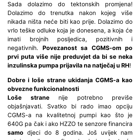
Sada dolazimo do tektonskih promjena!
Dolazimo do trenutka nakon kojeg više
nikada ništa neće biti kao prije. Dolazimo do
vrlo teške odluke koja je donesena, a koja će
imati brojnih posljedica, pozitivnih i
negativnih.
Povezanost sa CGMS-om po
prvi puta više nije preduvjet da bi se neka
inzulinska pumpa prijavila na natječaj u RH
!
Dobre i loše strane ukidanja CGMS-a kao
obvezne funkcionalnosti
Loše strane
nije potrebno previše
objašnjavati. Svatko bi rado imao opciju
CGMS-a na kvalitetnoj pumpi kao što je
640G pa čak i ako HZZO te senzore financira
samo
djeci do 8 godina. Još uvijek nam