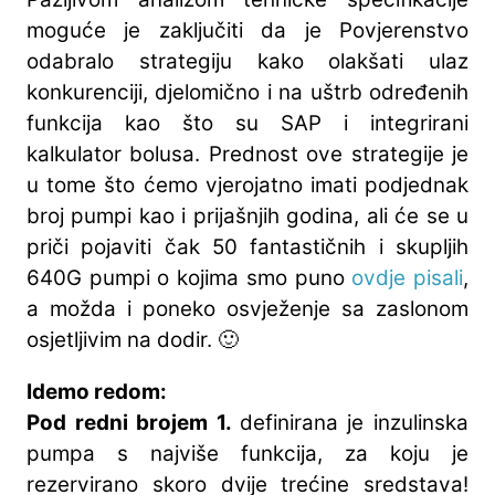
moguće je zaključiti da je Povjerenstvo
odabralo strategiju kako olakšati ulaz
konkurenciji, djelomično i na uštrb određenih
funkcija kao što su SAP i integrirani
kalkulator bolusa. Prednost ove strategije je
u tome što ćemo vjerojatno imati podjednak
broj pumpi kao i prijašnjih godina, ali će se u
priči pojaviti čak 50 fantastičnih i skupljih
640G pumpi o kojima smo puno
ovdje pisali
,
a možda i poneko osvježenje sa zaslonom
osjetljivim na dodir. 🙂
Idemo redom:
Pod redni brojem 1.
definirana je inzulinska
pumpa s najviše funkcija, za koju je
rezervirano skoro dvije trećine sredstava!