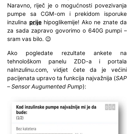
Naravno, riječ je o mogućnosti povezivanja
pumpe sa CGM-om i prekidom isporuke
inzulina
prije
hipoglikemije! Ako ne znate da
za sada zapravo govorimo o 640G pumpi –
sram vas bilo. 😉
Ako pogledate rezultate ankete na
tehnološkom panelu ZDD-a i portala
naInzulinu.com, vidjet ćete da je većini
pacijenata upravo ta funkcija najvažnija (
SAP
– Sensor Augumented Pump
):