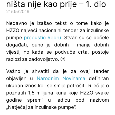
ništa nije kao prije – 1. dio
21/05/2019
Nedavno je izašao tekst o tome kako je
HZZO najveći nacionalni tender za inzulinske
pumpe
prepustio Rebru
. Stvari su se počele
događati, puno je dobrih i manje dobrih
vijesti, no kada se podvuče crta, postoje
razlozi za zadovoljstvo. 🙂
Važno je shvatiti da je za ovaj tender
objavljen u
Narodnim Novinama
definiran
ukupan iznos koji se smije potrošiti. Riječ je o
poznatih 1,5 milijuna kuna koje HZZO svake
godine spremi u ladicu pod nazivom
„Natječaj za inzulinske pumpe“.