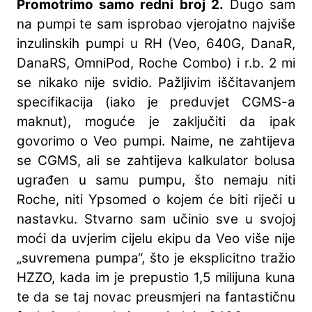
Promotrimo samo redni broj 2.
Dugo sam
na pumpi te sam isprobao vjerojatno najviše
inzulinskih pumpi u RH (Veo, 640G, DanaR,
DanaRS, OmniPod, Roche Combo) i r.b. 2 mi
se nikako nije svidio. Pažljivim iščitavanjem
specifikacija (iako je preduvjet CGMS-a
maknut), moguće je zaključiti da ipak
govorimo o Veo pumpi. Naime, ne zahtijeva
se CGMS, ali se zahtijeva kalkulator bolusa
ugrađen u samu pumpu, što nemaju niti
Roche, niti Ypsomed o kojem će biti riječi u
nastavku. Stvarno sam učinio sve u svojoj
moći da uvjerim cijelu ekipu da Veo više nije
„suvremena pumpa“, što je eksplicitno tražio
HZZO, kada im je prepustio 1,5 milijuna kuna
te da se taj novac preusmjeri na fantastičnu