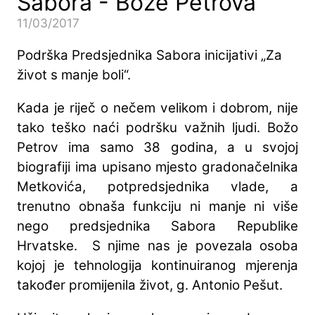
Sabora - Bože Petrova
11/03/2017
Podrška Predsjednika Sabora inicijativi „Za
život s manje boli“.
Kada je riječ o nečem velikom i dobrom, nije
tako teško naći podršku važnih ljudi. Božo
Petrov ima samo 38 godina, a u svojoj
biografiji ima upisano mjesto gradonačelnika
Metkovića, potpredsjednika vlade, a
trenutno obnaša funkciju ni manje ni više
nego predsjednika Sabora Republike
Hrvatske. S njime nas je povezala osoba
kojoj je tehnologija kontinuiranog mjerenja
također promijenila život, g. Antonio Pešut.