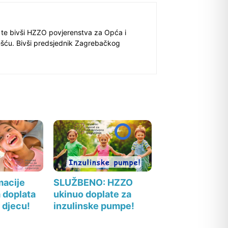
 te bivši HZZO povjerenstva za Opća i
ešću. Bivši predsjednik Zagrebačkog
SLUŽBENO: HZZO
macije
ukinuo doplate za
 doplata
inzulinske pumpe!
 djecu!