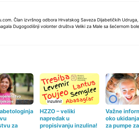
nu.com. Član izvršnog odbora Hrvatskog Saveza Dijabetičkih Udruga,
gala Dugogodišnji volonter društva Veliki za Male sa šećernom bol
jabetologinja
HZZO – veliki
Važne infor
vu
napredak u
oko ukidanja
tvu za
propisivanju inzulina!
za pumpe za