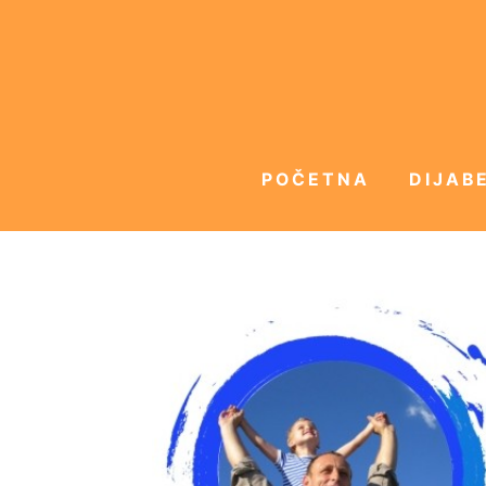
POČETNA
DIJABE