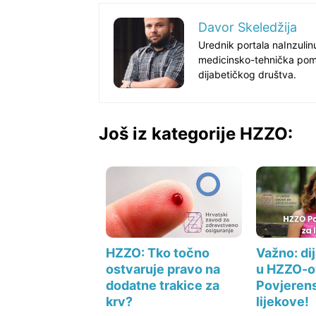
Davor Skeledžija
Urednik portala naInzuli
medicinsko-tehnička poma
dijabetičkog društva.
Još iz kategorije HZZO:
Važno: di
HZZO: Tko točno
u HZZO-o
ostvaruje pravo na
Povjerens
dodatne trakice za
lijekove!
krv?