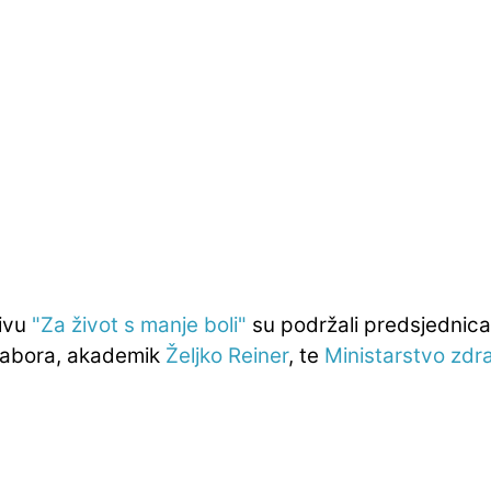
tivu
"Za život s manje boli"
su podržali predsjednic
Sabora, akademik
Željko Reiner
, te
Ministarstvo zdr