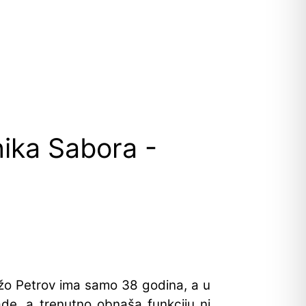
nika Sabora -
Božo Petrov ima samo 38 godina, a u
ade, a trenutno obnaša funkciju ni