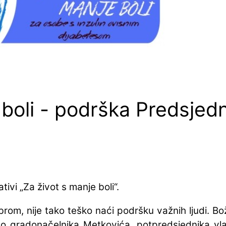
 boli - podrška Predsjed
ivi „Za život s manje boli“.
brom, nije tako teško naći podršku važnih ljudi. 
sto gradonačelnika Metkovića, potpredsjednika vl