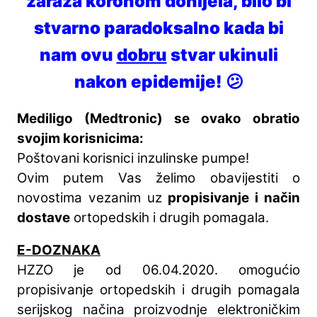
zaraza koronom donijela, bilo bi
stvarno paradoksalno kada bi
nam ovu
dobru
stvar ukinuli
nakon epidemije! 😕
Mediligo (Medtronic) se ovako obratio
svojim korisnicima:
Poštovani korisnici inzulinske pumpe!
Ovim putem Vas želimo obavijestiti o
novostima vezanim uz
propisivanje i način
dostave
ortopedskih i drugih pomagala.
E-DOZNAKA
HZZO je od 06.04.2020. omogućio
propisivanje ortopedskih i drugih pomagala
serijskog načina proizvodnje elektroničkim