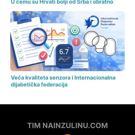
U čemu su Hrvati bolji od Srba i obratno
Veća kvaliteta senzora i Internacionalna
dijabetička federacija
TIM NAINZULINU.COM