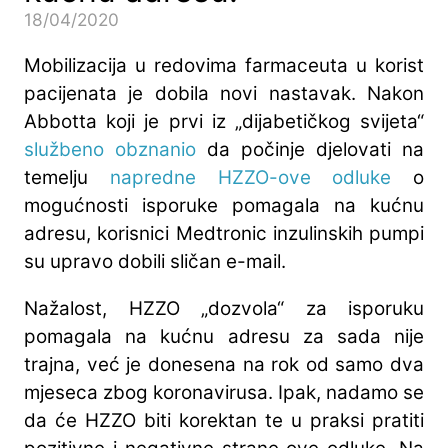
18/04/2020
Mobilizacija u redovima farmaceuta u korist
pacijenata je dobila novi nastavak. Nakon
Abbotta koji je prvi iz „dijabetičkog svijeta“
službeno obznanio
da počinje djelovati na
temelju
napredne HZZO-ove odluke
o
mogućnosti isporuke pomagala na kućnu
adresu, korisnici Medtronic inzulinskih pumpi
su upravo dobili sličan e-mail.
Nažalost, HZZO „dozvola“ za isporuku
pomagala na kućnu adresu za sada nije
trajna, već je donesena na rok od samo dva
mjeseca zbog koronavirusa. Ipak, nadamo se
da će HZZO biti korektan te u praksi pratiti