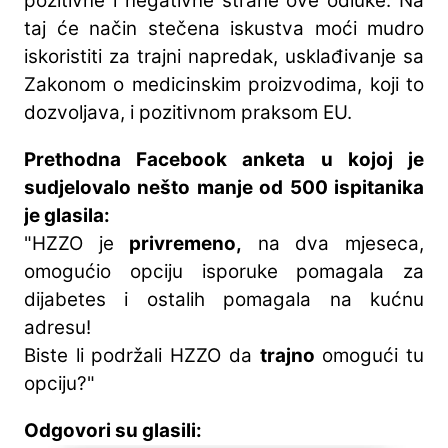
pozitivne i negativne strane ove odluke. Na
taj će način stečena iskustva moći mudro
iskoristiti za trajni napredak, usklađivanje sa
Zakonom o medicinskim proizvodima, koji to
dozvoljava, i pozitivnom praksom EU.
Prethodna Facebook anketa u kojoj je
sudjelovalo nešto manje od 500 ispitanika
je glasila:
"HZZO je
privremeno,
na dva mjeseca,
omogućio opciju isporuke pomagala za
dijabetes i ostalih pomagala na kućnu
adresu!
Biste li podržali HZZO da
trajno
omogući tu
opciju?"
Odgovori su glasili: