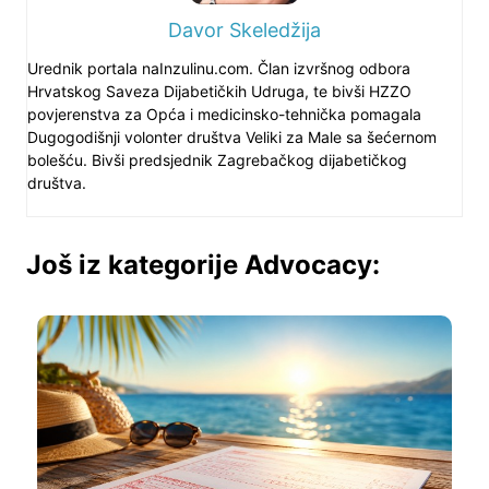
Davor Skeledžija
Urednik portala naInzulinu.com. Član izvršnog odbora
Hrvatskog Saveza Dijabetičkih Udruga, te bivši HZZO
povjerenstva za Opća i medicinsko-tehnička pomagala
Dugogodišnji volonter društva Veliki za Male sa šećernom
bolešću. Bivši predsjednik Zagrebačkog dijabetičkog
društva.
Još iz kategorije Advocacy: