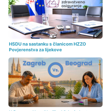
HSDU na sastanku s članicom HZZO
Povjerenstva za lijekove