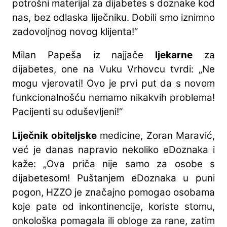
potrošni materijal za dijabetes s doznake kod
nas, bez odlaska liječniku. Dobili smo iznimno
zadovoljnog novog klijenta!“
Milan Papeša iz najjače
ljekarne
za
dijabetes, one na Vuku Vrhovcu tvrdi: „Ne
mogu vjerovati! Ovo je prvi put da s novom
funkcionalnošću nemamo nikakvih problema!
Pacijenti su oduševljeni!“
Liječnik obiteljske
medicine, Zoran Maravić,
već je danas napravio nekoliko eDoznaka i
kaže: „Ova priča nije samo za osobe s
dijabetesom! Puštanjem eDoznaka u puni
pogon, HZZO je značajno pomogao osobama
koje pate od inkontinencije, koriste stomu,
onkološka pomagala ili obloge za rane, zatim