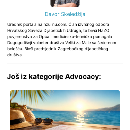
Davor Skeledžija
Urednik portala naInzulinu.com. Član izvršnog odbora
Hrvatskog Saveza Dijabetičkih Udruga, te bivši HZZO
povjerenstva za Opća i medicinsko-tehnička pomagala
Dugogodišnji volonter društva Veliki za Male sa šećernom
bolešću. Bivši predsjednik Zagrebačkog dijabetičkog
društva.
Još iz kategorije Advocacy: