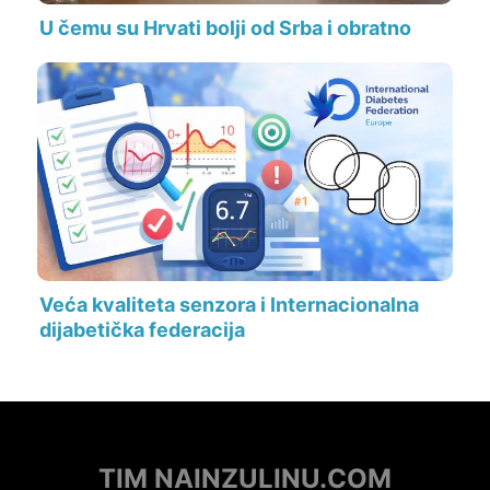
U čemu su Hrvati bolji od Srba i obratno
Veća kvaliteta senzora i Internacionalna
dijabetička federacija
TIM NAINZULINU.COM