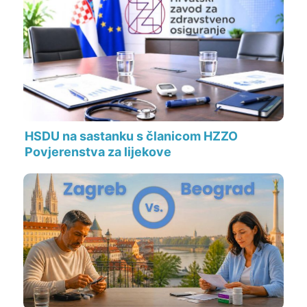
HSDU na sastanku s članicom HZZO
Povjerenstva za lijekove