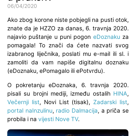
06/04/2020
Ako zbog korone niste pobjegli na pusti otok,
znate da je HZZO za danas, 6. travnja 2020.
najavio puštanje u puni pogon
eDoznaku
za
pomagala! To znači da ćete nazvati svog
izabranog liječnika, poslati mu e-mail ili sl. i
zamoliti da vam napiše digitalnu doznaku
(eDoznaku, ePomagalo ili ePotvrdu).
O pokretanju eDoznaka, 6. travnja 2020.
pisali su brojni mediji, između ostalih
HINA
,
Večernji list
, Novi List (tisak),
Zadarski list
,
portal naInzulinu
,
radio Dalmacija
, a priča se
probila i na
vijesti Nove TV
.