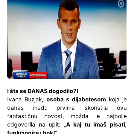
I šta se DANAS dogodilo?!
Ivana Buzjak,
osoba s dijabetesom
koja je
danas među prvima iskoristila ovu
fantastičnu novost, možda je najbolje
odgovorila na upit: „
A kaj tu imaš pisati,
funkcionira i bok!
“