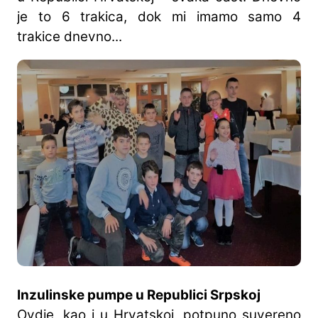
je to 6 trakica, dok mi imamo samo 4
trakice dnevno...
Inzulinske pumpe u Republici Srpskoj
Ovdje, kao i u Hrvatskoj, potpuno suvereno