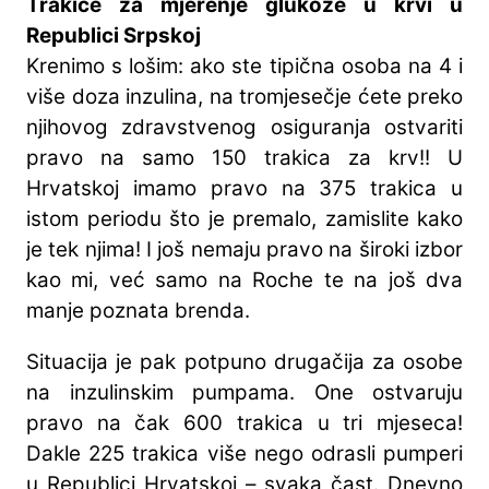
Trakice za mjerenje glukoze u krvi u
Republici Srpskoj
Krenimo s lošim: ako ste tipična osoba na 4 i
više doza inzulina, na tromjesečje ćete preko
njihovog zdravstvenog osiguranja ostvariti
pravo na samo 150 trakica za krv!! U
Hrvatskoj imamo pravo na 375 trakica u
istom periodu što je premalo, zamislite kako
je tek njima! I još nemaju pravo na široki izbor
kao mi, već samo na Roche te na još dva
manje poznata brenda.
Situacija je pak potpuno drugačija za osobe
na inzulinskim pumpama. One ostvaruju
pravo na čak 600 trakica u tri mjeseca!
Dakle 225 trakica više nego odrasli pumperi
u Republici Hrvatskoj – svaka čast. Dnevno