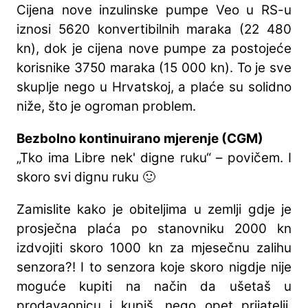
Cijena nove inzulinske pumpe Veo u RS-u
iznosi 5620 konvertibilnih maraka (22 480
kn), dok je cijena nove pumpe za postojeće
korisnike 3750 maraka (15 000 kn). To je sve
skuplje nego u Hrvatskoj, a plaće su solidno
niže, što je ogroman problem.
Bezbolno kontinuirano mjerenje (CGM)
„Tko ima Libre nek' digne ruku“ – povičem. I
skoro svi dignu ruku 🙂
Zamislite kako je obiteljima u zemlji gdje je
prosječna plaća po stanovniku 2000 kn
izdvojiti skoro 1000 kn za mjesečnu zalihu
senzora?! I to senzora koje skoro nigdje nije
moguće kupiti na način da ušetaš u
prodavaonicu i kupiš, nego opet prijatelji,