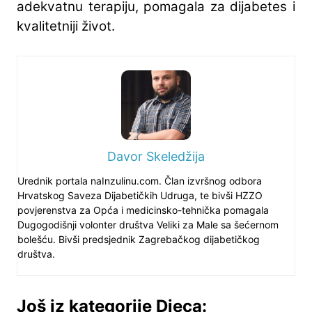
adekvatnu terapiju, pomagala za dijabetes i
kvalitetniji život.
Davor Skeledžija
Urednik portala naInzulinu.com. Član izvršnog odbora
Hrvatskog Saveza Dijabetičkih Udruga, te bivši HZZO
povjerenstva za Opća i medicinsko-tehnička pomagala
Dugogodišnji volonter društva Veliki za Male sa šećernom
bolešću. Bivši predsjednik Zagrebačkog dijabetičkog
društva.
Još iz kategorije Djeca: