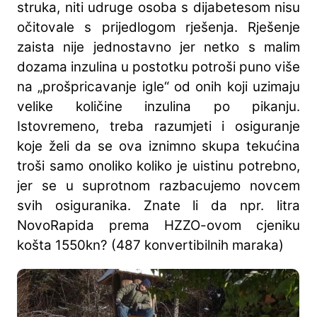
struka, niti udruge osoba s dijabetesom nisu
očitovale s prijedlogom rješenja. Rješenje
zaista nije jednostavno jer netko s malim
dozama inzulina u postotku potroši puno više
na „prošpricavanje igle“ od onih koji uzimaju
velike količine inzulina po pikanju.
Istovremeno, treba razumjeti i osiguranje
koje želi da se ova iznimno skupa tekućina
troši samo onoliko koliko je uistinu potrebno,
jer se u suprotnom razbacujemo novcem
svih osiguranika. Znate li da npr. litra
NovoRapida prema HZZO-ovom cjeniku
košta 1550kn? (487 konvertibilnih maraka)