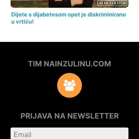
Dijete s dijabetesom opet je diskriminirano
u vrtiću!
TIM NAINZULINU.COM
PRIJAVA NA NEWSLETTER