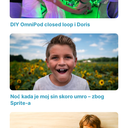
DIY OmniPod closed loop i Doris
Noć kada je moj sin skoro umro – zbog
Sprite-a