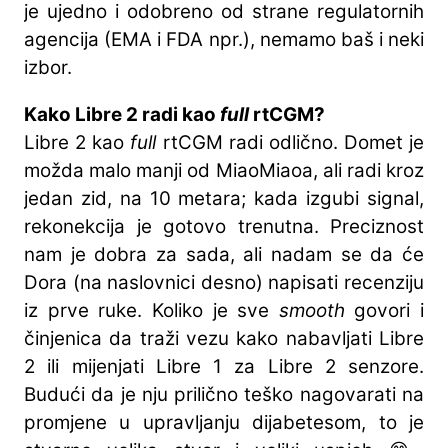
je ujedno i odobreno od strane regulatornih
agencija (EMA i FDA npr.), nemamo baš i neki
izbor.
Kako Libre 2 radi kao
full
rtCGM?
Libre 2 kao
full
rtCGM radi odlično. Domet je
možda malo manji od MiaoMiaoa, ali radi kroz
jedan zid, na 10 metara; kada izgubi signal,
rekonekcija je gotovo trenutna. Preciznost
nam je dobra za sada, ali nadam se da će
Dora (na naslovnici desno) napisati recenziju
iz prve ruke. Koliko je sve
smooth
govori i
činjenica da traži vezu kako nabavljati Libre
2 ili mijenjati Libre 1 za Libre 2 senzore.
Budući da je nju prilično teško nagovarati na
promjene u upravljanju dijabetesom, to je