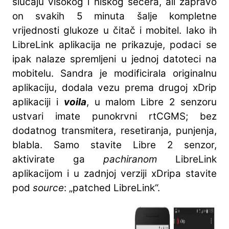
slučaju visokog i niskog šećera, ali zapravo
on svakih 5 minuta šalje kompletne
vrijednosti glukoze u čitač i mobitel. Iako ih
LibreLink aplikacija ne prikazuje, podaci se
ipak nalaze spremljeni u jednoj datoteci na
mobitelu. Sandra je modificirala originalnu
aplikaciju, dodala vezu prema drugoj xDrip
aplikaciji i
voila
, u malom Libre 2 senzoru
ustvari imate punokrvni rtCGMS; bez
dodatnog transmitera, resetiranja, punjenja,
blabla. Samo stavite Libre 2 senzor,
aktivirate ga
pachiranom
LibreLink
aplikacijom i u zadnjoj verziji xDripa stavite
pod
source
: „patched LibreLink“.