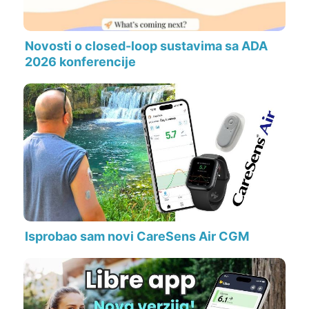
Novosti o closed-loop sustavima sa ADA
2026 konferencije
Isprobao sam novi CareSens Air CGM