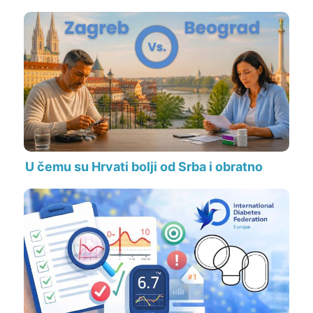
U čemu su Hrvati bolji od Srba i obratno