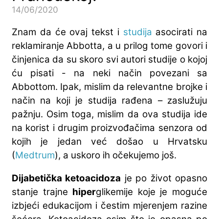
14/06/2020
Znam da će ovaj tekst i
studija
asocirati na
reklamiranje Abbotta, a u prilog tome govori i
činjenica da su skoro svi autori studije o kojoj
ću pisati - na neki način povezani sa
Abbottom. Ipak, mislim da relevantne brojke i
način na koji je studija rađena – zaslužuju
pažnju. Osim toga, mislim da ova studija ide
na korist i drugim proizvođačima senzora od
kojih je jedan već došao u Hrvatsku
(
Medtrum
), a uskoro ih očekujemo još.
Dijabetička ketoacidoza
je po život opasno
stanje trajne
hiper
glikemije koje je moguće
izbjeći edukacijom i čestim mjerenjem razine