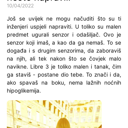
10/04/2022
Još se uvijek ne mogu načuditi što su ti
inženjeri uspjeli napraviti. U toliko su malen
predmet ugurali senzor i odašiljač. Ovo je
senzor koji imaš, a kao da ga nemaš. To se
događa i s drugim senzorima, da zaboraviš
na njih, ali tek nakon što se čovjek malo
navikne. Libre 3 je toliko malen i tanak, čim
ga staviš - postane dio tebe. To znači i da,
ako spavaš na boku, nema lažnih noćnih
hipoglikemija.