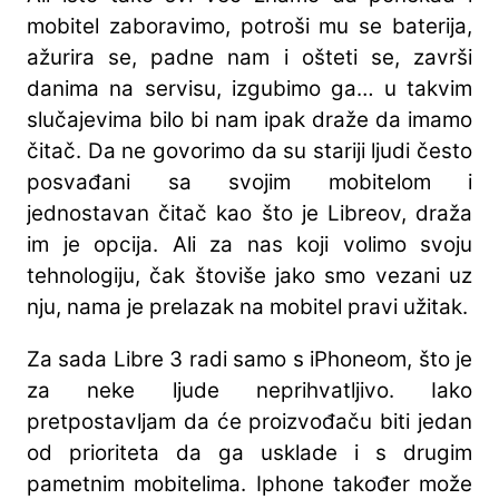
mobitel zaboravimo, potroši mu se baterija,
ažurira se, padne nam i ošteti se, završi
danima na servisu, izgubimo ga… u takvim
slučajevima bilo bi nam ipak draže da imamo
čitač. Da ne govorimo da su stariji ljudi često
posvađani sa svojim mobitelom i
jednostavan čitač kao što je Libreov, draža
im je opcija. Ali za nas koji volimo svoju
tehnologiju, čak štoviše jako smo vezani uz
nju, nama je prelazak na mobitel pravi užitak.
Za sada Libre 3 radi samo s iPhoneom, što je
za neke ljude neprihvatljivo. Iako
pretpostavljam da će proizvođaču biti jedan
od prioriteta da ga usklade i s drugim
pametnim mobitelima. Iphone također može