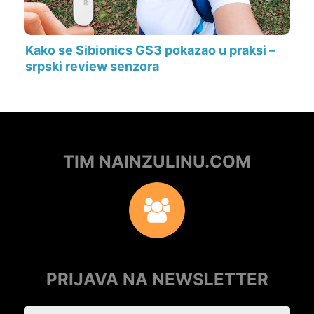
Kako se Sibionics GS3 pokazao u praksi –
srpski review senzora
TIM NAINZULINU.COM
PRIJAVA NA NEWSLETTER