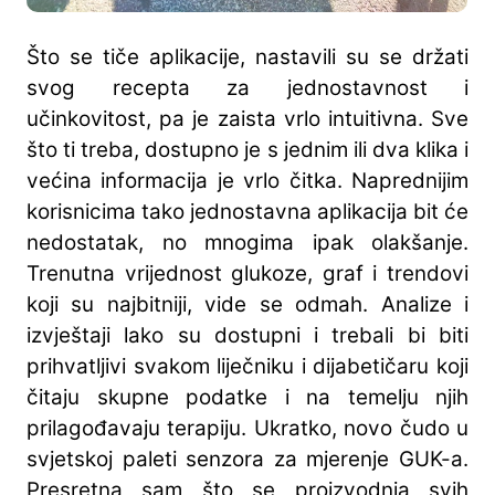
Što se tiče aplikacije, nastavili su se držati
svog recepta za jednostavnost i
učinkovitost, pa je zaista vrlo intuitivna. Sve
što ti treba, dostupno je s jednim ili dva klika i
većina informacija je vrlo čitka. Naprednijim
korisnicima tako jednostavna aplikacija bit će
nedostatak, no mnogima ipak olakšanje.
Trenutna vrijednost glukoze, graf i trendovi
koji su najbitniji, vide se odmah. Analize i
izvještaji lako su dostupni i trebali bi biti
prihvatljivi svakom liječniku i dijabetičaru koji
čitaju skupne podatke i na temelju njih
prilagođavaju terapiju. Ukratko, novo čudo u
svjetskoj paleti senzora za mjerenje GUK-a.
Presretna sam što se proizvodnja svih