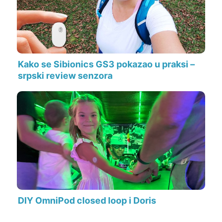
Kako se Sibionics GS3 pokazao u praksi –
srpski review senzora
DIY OmniPod closed loop i Doris