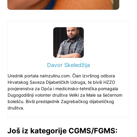
Davor Skeledžija
Urednik portala naInzulinu.com. Član izvršnog odbora
Hrvatskog Saveza Dijabetičkih Udruga, te bivši HZZO
povjerenstva za Opća i medicinsko-tehnička pomagala
Dugogodišnji volonter društva Veliki za Male sa šećernom
bolešću. Bivši predsjednik Zagrebačkog dijabetičkog
društva.
Još iz kategorije CGMS/FGMS: