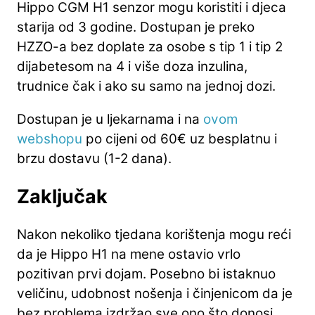
Hippo CGM H1 senzor mogu koristiti i djeca
starija od 3 godine. Dostupan je preko
HZZO-a bez doplate za osobe s tip 1 i tip 2
dijabetesom na 4 i više doza inzulina,
trudnice čak i ako su samo na jednoj dozi.
Dostupan je u ljekarnama i na
ovom
webshopu
po cijeni od 60€ uz besplatnu i
brzu dostavu (1-2 dana).
Zaključak
Nakon nekoliko tjedana korištenja mogu reći
da je Hippo H1 na mene ostavio vrlo
pozitivan prvi dojam. Posebno bi istaknuo
veličinu, udobnost nošenja i činjenicom da je
bez problema izdržao sve ono što donosi