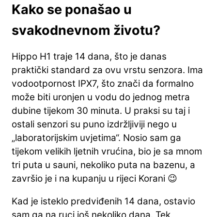
Kako se ponašao u
svakodnevnom životu?
Hippo H1 traje 14 dana, što je danas
praktički standard za ovu vrstu senzora. Ima
vodootpornost IPX7, što znači da formalno
može biti uronjen u vodu do jednog metra
dubine tijekom 30 minuta. U praksi su taj i
ostali senzori su puno izdržljiviji nego u
„laboratorijskim uvjetima“. Nosio sam ga
tijekom velikih ljetnih vrućina, bio je sa mnom
tri puta u sauni, nekoliko puta na bazenu, a
završio je i na kupanju u rijeci Korani 😉
Kad je isteklo predviđenih 14 dana, ostavio
sam ga na ruci još nekoliko dana. Tek