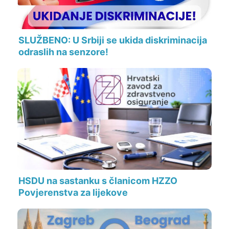
SLUŽBENO: U Srbiji se ukida diskriminacija
odraslih na senzore!
HSDU na sastanku s članicom HZZO
Povjerenstva za lijekove