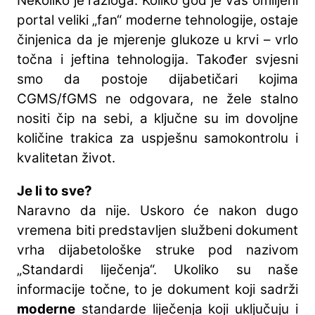
Nekoliko je razloga. Koliko god je Vaš omiljeni
portal veliki „fan“ moderne tehnologije, ostaje
činjenica da je mjerenje glukoze u krvi – vrlo
točna i jeftina tehnologija. Također svjesni
smo da postoje dijabetičari kojima
CGMS/fGMS ne odgovara, ne žele stalno
nositi čip na sebi, a ključne su im dovoljne
količine trakica za uspješnu samokontrolu i
kvalitetan život.
Je li to sve?
Naravno da nije. Uskoro će nakon dugo
vremena biti predstavljen službeni dokument
vrha dijabetološke struke pod nazivom
„Standardi liječenja“. Ukoliko su naše
informacije točne, to je dokument koji sadrži
moderne
standarde liječenja koji uključuju i