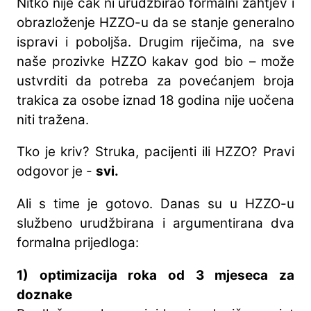
Nitko nije čak ni urudžbirao formalni zahtjev i
obrazloženje HZZO-u da se stanje generalno
ispravi i poboljša. Drugim riječima, na sve
naše prozivke HZZO kakav god bio – može
ustvrditi da potreba za povećanjem broja
trakica za osobe iznad 18 godina nije uočena
niti tražena.
Tko je kriv? Struka, pacijenti ili HZZO? Pravi
odgovor je -
svi.
Ali s time je gotovo. Danas su u HZZO-u
službeno urudžbirana i argumentirana dva
formalna prijedloga:
1) optimizacija roka od 3 mjeseca za
doznake