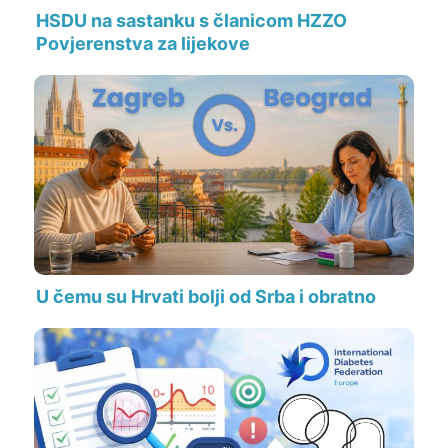
HSDU na sastanku s članicom HZZO
Povjerenstva za lijekove
U čemu su Hrvati bolji od Srba i obratno