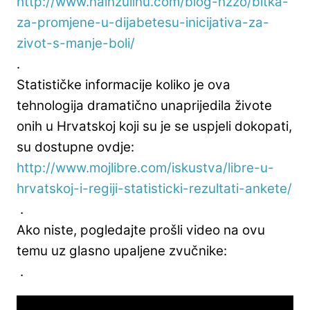
http://www.nainzulinu.com/
blog-hzzo/bitka-
za-promjene-u-
dijabetesu-inicijativa-za-
zivot-s-manje-boli/
.
Statističke informacije koliko je ova
tehnologija dramatično unaprijedila živote
onih u Hrvatskoj koji su je se uspjeli dokopati,
su dostupne ovdje:
http://www.mojlibre.com/
iskustva/libre-u-
hrvatskoj-i-
regiji-statisticki-rezultati-
ankete/
.
Ako niste, pogledajte prošli video na ovu
temu uz glasno upaljene zvučnike:
.