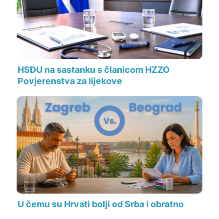
HSDU na sastanku s članicom HZZO
Povjerenstva za lijekove
U čemu su Hrvati bolji od Srba i obratno