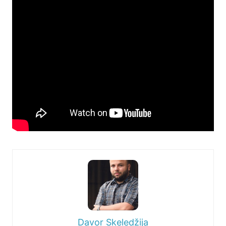
Davor Skeledžija