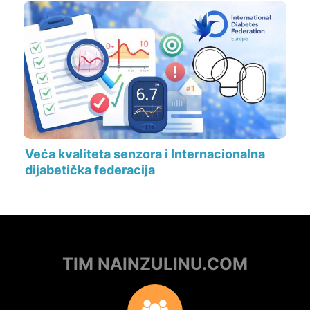
Veća kvaliteta senzora i Internacionalna
dijabetička federacija
TIM NAINZULINU.COM