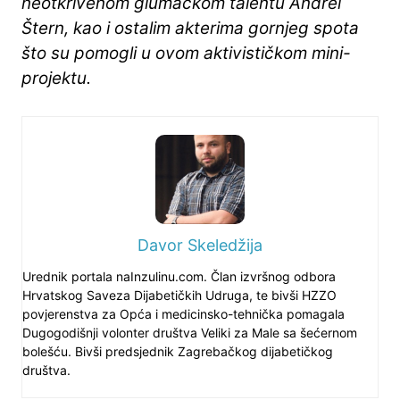
neotkrivenom glumačkom talentu Andrei
Štern, kao i ostalim akterima gornjeg spota
što su pomogli u ovom aktivističkom mini-
projektu.
Davor Skeledžija
Urednik portala naInzulinu.com. Član izvršnog odbora
Hrvatskog Saveza Dijabetičkih Udruga, te bivši HZZO
povjerenstva za Opća i medicinsko-tehnička pomagala
Dugogodišnji volonter društva Veliki za Male sa šećernom
bolešću. Bivši predsjednik Zagrebačkog dijabetičkog
društva.