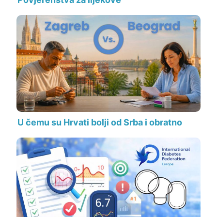
U čemu su Hrvati bolji od Srba i obratno