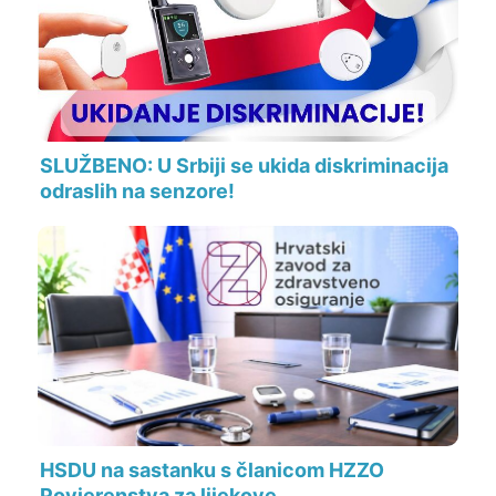
SLUŽBENO: U Srbiji se ukida diskriminacija
odraslih na senzore!
HSDU na sastanku s članicom HZZO
Povjerenstva za lijekove