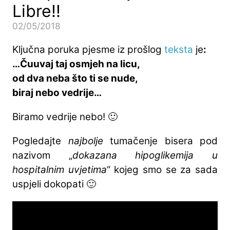
Libre!!
02/05/2018
Ključna poruka pjesme iz prošlog
teksta
je
:
…Čuuvaj taj osmjeh na licu,
od dva neba što ti se nude,
biraj nebo vedrije…
Biramo vedrije nebo! 🙂
Pogledajte
najbolje
tumačenje bisera pod
nazivom „
dokazana hipoglikemija u
hospitalnim uvjetima
“ kojeg smo se za sada
uspjeli dokopati 🙂