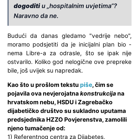
dogoditi
u „hospitalnim uvjetima“?
Naravno da ne.
Budući da danas gledamo "vedrije nebo",
moramo podsjetiti da je inicijalni plan bio -
nema Libre-a za odrasle, što se ipak nije
ostvarilo. Koliko god nelogične ove prepreke
bile, još uvijek su napredak.
Kao što u prošlom tekstu
piše
, čim se
pojavila ova nevjerojatna
konstrukcija
na
hrvatskom nebu, HSDU i Zagrebačko
dijabetičko društvo su sukladno uputama
predsjednika HZZO Povjerenstva, zamolili
njeno tumačenje od:
1) Referentnog centra za Dijabetes,