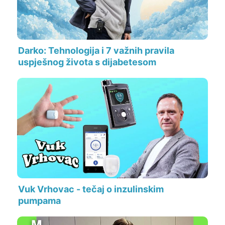
Darko: Tehnologija i 7 važnih pravila
uspješnog života s dijabetesom
Vuk Vrhovac - tečaj o inzulinskim
pumpama