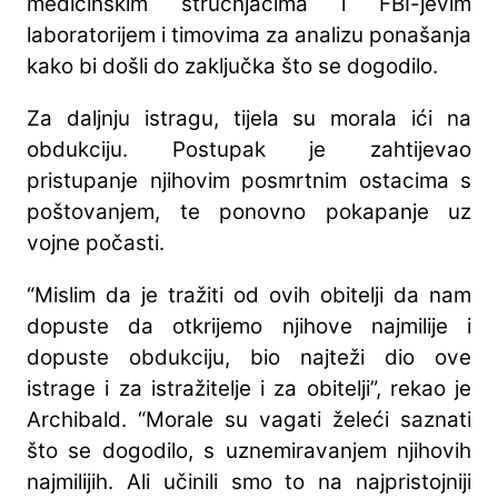
medicinskim stručnjacima i FBI-jevim
laboratorijem i timovima za analizu ponašanja
kako bi došli do zaključka što se dogodilo.
Za daljnju istragu, tijela su morala ići na
obdukciju. Postupak je zahtijevao
pristupanje njihovim posmrtnim ostacima s
poštovanjem, te ponovno pokapanje uz
vojne počasti.
“Mislim da je tražiti od ovih obitelji da nam
dopuste da otkrijemo njihove najmilije i
dopuste obdukciju, bio najteži dio ove
istrage i za istražitelje i za obitelji”, rekao je
Archibald. “Morale su vagati želeći saznati
što se dogodilo, s uznemiravanjem njihovih
najmilijih. Ali učinili smo to na najpristojniji